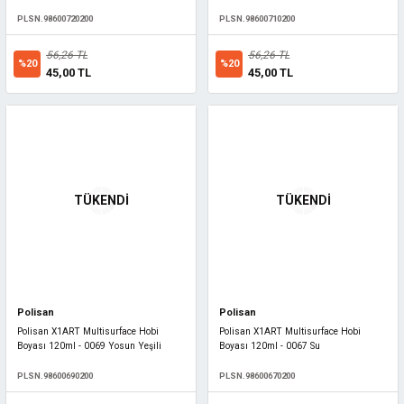
PLSN.98600720200
PLSN.98600710200
56,26 TL
56,26 TL
%20
%20
45,00 TL
45,00 TL
TÜKENDİ
TÜKENDİ
Polisan
Polisan
Polisan X1ART Multisurface Hobi
Polisan X1ART Multisurface Hobi
Boyası 120ml - 0069 Yosun Yeşili
Boyası 120ml - 0067 Su
PLSN.98600690200
PLSN.98600670200