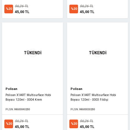
56,26 TL
56,26 TL
%20
%20
45,00 TL
45,00 TL
TÜKENDİ
TÜKENDİ
Polisan
Polisan
Polisan X1ART Multisurface Hobi
Polisan X1ART Multisurface Hobi
Boyası 120ml - 0004 Krem
Boyası 120ml - 0003 Fildişi
PLSN.98600040200
PLSN.98600030200
56,26 TL
56,26 TL
%20
%20
45,00 TL
45,00 TL