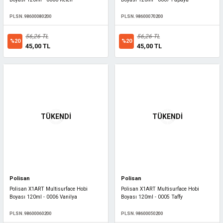
PLSN.98600080200
PLSN.98600070200
56,26 TL
56,26 TL
%20
%20
45,00 TL
45,00 TL
TÜKENDİ
TÜKENDİ
Polisan
Polisan
Polisan X1ART Multisurface Hobi
Polisan X1ART Multisurface Hobi
Boyası 120ml - 0006 Vanilya
Boyası 120ml - 0005 Taffy
PLSN.98600060200
PLSN.98600050200