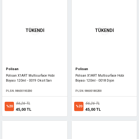
TÜKENDİ
TÜKENDİ
Polisan
Polisan
Polisan X1ART Multisurface Hobi
Polisan X1ART Multisurface Hobi
Boyası 120ml - 0019 Oksit Sarı
Boyası 120ml - 0018 Dijon
PLSN.98600190200
PLSN.98600180200
56,26 TL
56,26 TL
%20
%20
45,00 TL
45,00 TL