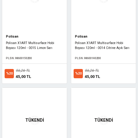
Polisan
Polisan
Polisan X1ART Multisurface Hobi
Polisan X1ART Multisurface Hobi
Boyası 120ml - 0015 Limon Sarı
Boyası 120ml - 0014 Citrine Açık Sarı
PLSN.98600150200
PLSN.98600140200
56,26 TL
56,26 TL
%20
%20
45,00 TL
45,00 TL
TÜKENDİ
TÜKENDİ