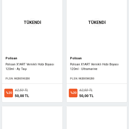
TÜKENDİ
TÜKENDİ
Polisan
Polisan
Polisan X1ART Vernikli Hobi Boyası
Polisan X1ART Vernikli Hobi Boyası
120ml - Ay Taşı
120ml - Ultramarine
PLSN.98200590200
PLSN.98200580200
62,50 TL
62,50 TL
%20
%20
50,00 TL
50,00 TL