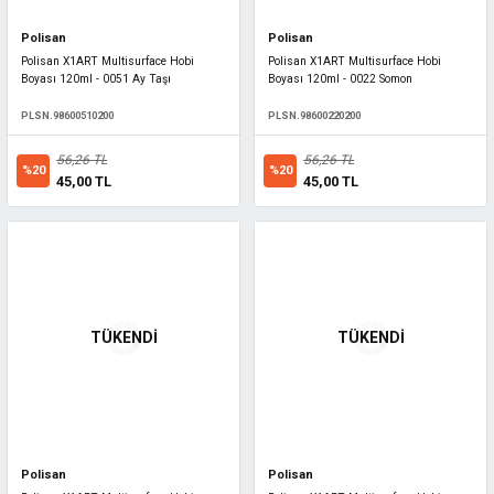
Polisan
Polisan
Polisan X1ART Multisurface Hobi
Polisan X1ART Multisurface Hobi
Boyası 120ml - 0051 Ay Taşı
Boyası 120ml - 0022 Somon
PLSN.98600510200
PLSN.98600220200
56,26 TL
56,26 TL
%20
%20
45,00 TL
45,00 TL
TÜKENDİ
TÜKENDİ
Polisan
Polisan