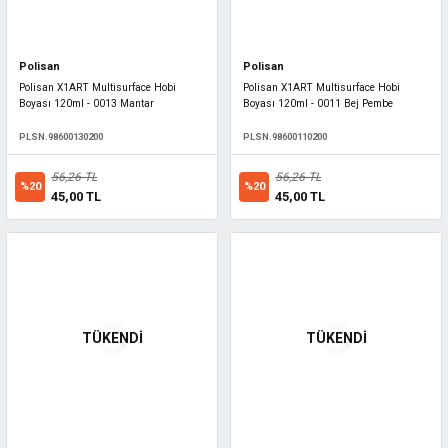
Polisan
Polisan
Polisan X1ART Multisurface Hobi
Polisan X1ART Multisurface Hobi
Boyası 120ml - 0013 Mantar
Boyası 120ml - 0011 Bej Pembe
PLSN.98600130200
PLSN.98600110200
56,26 TL
56,26 TL
%20
%20
45,00 TL
45,00 TL
TÜKENDİ
TÜKENDİ