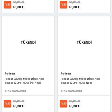
56,26 TL
56,26 TL
%20
%20
45,00 TL
45,00 TL
TÜKENDİ
TÜKENDİ
Polisan
Polisan
Polisan X1ART Multisurface Hobi
Polisan X1ART Multisurface Hobi
Boyası 120ml - 0066 İnci Yeşil
Boyası 120ml - 0065 Nane
PLSN.98600660200
PLSN.98600650200
56,26 TL
56,26 TL
%20
%20
45,00 TL
45,00 TL