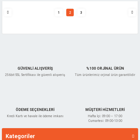
1
2
3
GÜVENLİ ALIŞVERİŞ
%100 ORJİNAL ÜRÜN
256bit SSL Sertifikası ile güvenli alışveriş
Tüm ürünlerimiz orjinal ürün garantilidir
ÖDEME SEÇENEKLERİ
MÜŞTERİ HİZMETLERİ
Kredi Kartı ve havale ile ödeme imkanı
Hafta İçi: 09:00 – 17:00
Cumartesi: 09:00-13:00
Kategoriler
Markalar