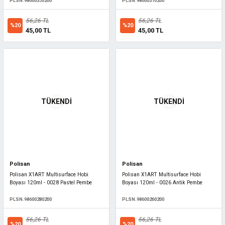
PLSN.98600350200
PLSN.98600310200
56,26 TL
56,26 TL
%20
%20
45,00 TL
45,00 TL
TÜKENDİ
TÜKENDİ
Polisan
Polisan
Polisan X1ART Multisurface Hobi
Polisan X1ART Multisurface Hobi
Boyası 120ml - 0028 Pastel Pembe
Boyası 120ml - 0026 Antik Pembe
PLSN.98600280200
PLSN.98600260200
56,26 TL
56,26 TL
%20
%20