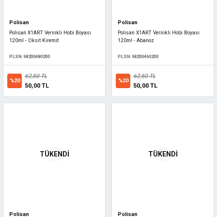
Polisan
Polisan
Polisan X1ART Vernikli Hobi Boyası
Polisan X1ART Vernikli Hobi Boyası
120ml - Oksit Kiremit
120ml - Abanoz
PLSN.98200480200
PLSN.98200460200
62,50 TL
62,50 TL
%20
%20
50,00 TL
50,00 TL
TÜKENDİ
TÜKENDİ
Polisan
Polisan