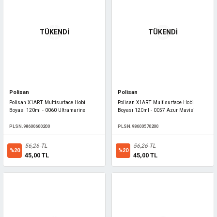
TÜKENDİ
TÜKENDİ
Polisan
Polisan
Polisan X1ART Multisurface Hobi
Polisan X1ART Multisurface Hobi
Boyası 120ml - 0060 Ultramarine
Boyası 120ml - 0057 Azur Mavisi
PLSN.98600600200
PLSN.98600570200
56,26 TL
56,26 TL
%20
%20
45,00 TL
45,00 TL