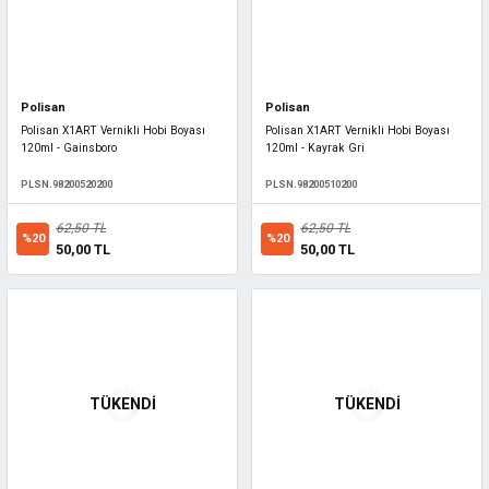
Polisan
Polisan
Polisan X1ART Vernikli Hobi Boyası
Polisan X1ART Vernikli Hobi Boyası
120ml - Gainsboro
120ml - Kayrak Gri
PLSN.98200520200
PLSN.98200510200
62,50 TL
62,50 TL
%20
%20
50,00 TL
50,00 TL
TÜKENDİ
TÜKENDİ