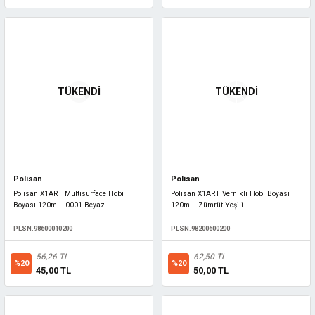
TÜKENDİ
TÜKENDİ
Polisan
Polisan
Polisan X1ART Multisurface Hobi
Polisan X1ART Vernikli Hobi Boyası
Boyası 120ml - 0001 Beyaz
120ml - Zümrüt Yeşili
PLSN.98600010200
PLSN.98200600200
56,26 TL
62,50 TL
%20
%20
45,00 TL
50,00 TL