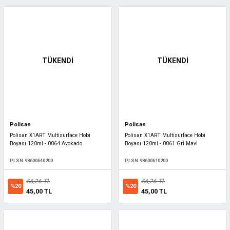
TÜKENDİ
TÜKENDİ
Polisan
Polisan
Polisan X1ART Multisurface Hobi
Polisan X1ART Multisurface Hobi
Boyası 120ml - 0064 Avokado
Boyası 120ml - 0061 Gri Mavi
PLSN.98600640200
PLSN.98600610200
56,26 TL
56,26 TL
%20
%20
45,00 TL
45,00 TL