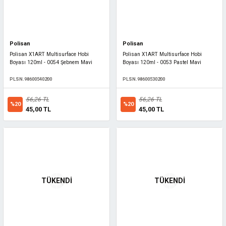
Polisan
Polisan
Polisan X1ART Multisurface Hobi
Polisan X1ART Multisurface Hobi
Boyası 120ml - 0054 Şebnem Mavi
Boyası 120ml - 0053 Pastel Mavi
PLSN.98600540200
PLSN.98600530200
56,26 TL
56,26 TL
%20
%20
45,00 TL
45,00 TL
TÜKENDİ
TÜKENDİ