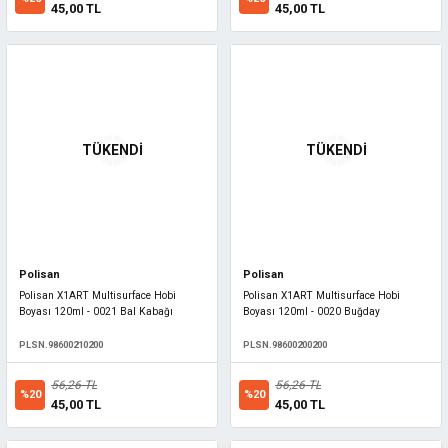
45,00 TL
45,00 TL
TÜKENDİ
TÜKENDİ
Polisan
Polisan
Polisan X1ART Multisurface Hobi
Polisan X1ART Multisurface Hobi
Boyası 120ml - 0021 Bal Kabağı
Boyası 120ml - 0020 Buğday
PLSN.98600210200
PLSN.98600200200
56,26 TL
56,26 TL
%20
%20
45,00 TL
45,00 TL