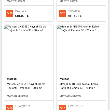
MASTER.500673
MASTER.500674
810,00 TL
852,00 TL
%20
%20
648,00 TL
681,60 TL
Matsan
Matsan
Matsan MKB3550 Kaynak Kablo
Matsan MKB5070 Kaynak Kablo
Bağlantı Elemanı 35 - 50 mm²
Bağlantı Elemanı 50 - 70 mm²
MATSAN.MKB3550
MATSAN.MKB5070
1.260,00 TL
1.260,00 TL
%10
%10