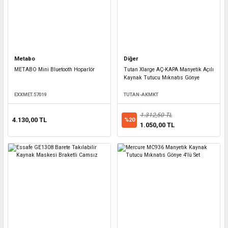
Metabo
Diğer
METABO Mini Bluetooth Hoparlör
Tutan Xlarge AÇ-KAPA Manyetik Açılı
Kaynak Tutucu Mıknatıs Gönye
EXXMET.57019
TUTAN-AKMKT
1.312,50 TL
4.130,00 TL
%20
1.050,00 TL