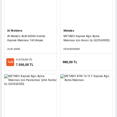
Al Welders
Metabo
Al Welders ALW-60044 Inverter
METABO Kaynak Ağzı Açma
Kaynak Makinesi 160 Amper
Makinası İçin Kesici Uç (623560000)
ALW-60044
EXX623560000
9.375,00 TL
980,00 TL
%20
7.500,00 TL