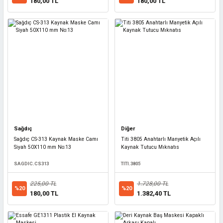
180,00 TL
180,00 TL
Sağdıç
Diğer
Sağdıç CS-313 Kaynak Maske Camı
Titi 3805 Anahtarlı Manyetik Açılı
Siyah 50X110 mm No:13
Kaynak Tutucu Mıknatıs
SAGDIC.CS313
TITI.3805
225,00 TL
1.728,00 TL
%20
%20
180,00 TL
1.382,40 TL