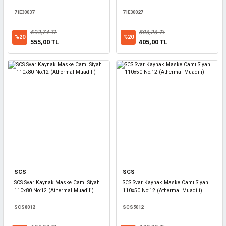
71E30037
71E30027
693,74 TL
506,26 TL
%20
%20
555,00 TL
405,00 TL
SCS
SCS
SCS Svar Kaynak Maske Camı Siyah
SCS Svar Kaynak Maske Camı Siyah
110x80 No:12 (Athermal Muadili)
110x50 No:12 (Athermal Muadili)
SCS8012
SCS5012