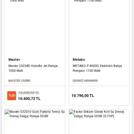
Master
Metabo
Master 532385 Hidrofor Jet Pompa
METABO P 4000G Elektrikli Bahçe
1000 Watt
Pompası 1100 Watt
MASTER.532385
EXXMET.600964000
13.000,90 TL
10.790,00 TL
%20
10.400,72 TL