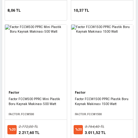
8,06 TL
10,37 TL
Factor
Factor
Factor FCCW500 PPRC Mini Plastik
Factor FCCW1500 PPRC Plastik Boru
Boru Kaynak Makinası 500 Watt
Kaynak Makinası 1500 Watt
FACTOR.FCCW500
FACTOR.FCCW1500
2.772,00 TL
3.764,40 TL
%20
%20
2.217,60 TL
3.011,52 TL