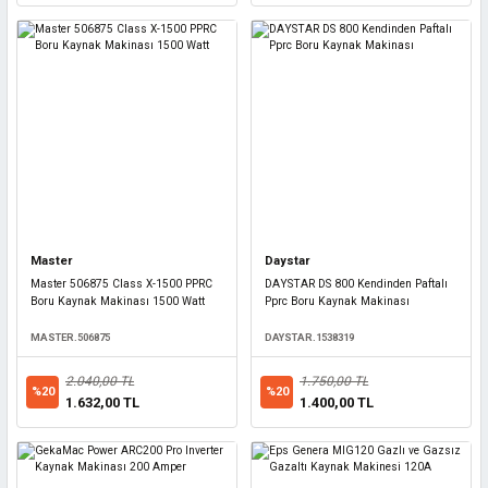
Master
Daystar
Master 506875 Class X-1500 PPRC
DAYSTAR DS 800 Kendinden Paftalı
Boru Kaynak Makinası 1500 Watt
Pprc Boru Kaynak Makinası
MASTER.506875
DAYSTAR.1538319
2.040,00 TL
1.750,00 TL
%20
%20
1.632,00 TL
1.400,00 TL