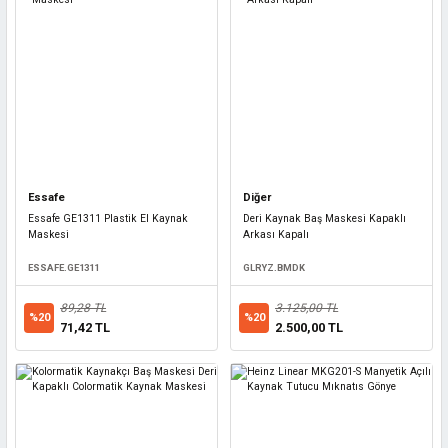
Essafe
Diğer
Essafe GE1311 Plastik El Kaynak
Deri Kaynak Baş Maskesi Kapaklı
Maskesi
Arkası Kapalı
ESSAFE.GE1311
GLRYZ.BMDK
89,28 TL
3.125,00 TL
%20
%20
71,42 TL
2.500,00 TL