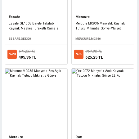
Essafe
Mercure
Essafe GE1308 Barete Takılabilir
Mercure MC936 Manyetik Kaynak
Kaynak Maskesi Braketli Camsız
Tutucu Mıknatıs Gönye 4'lü Set
ESSAFE.GE1308
MERCURE.MC936
619,20 TL
961,92 TL
%20
%35
495,36 TL
625,25 TL
Mercure
Rox