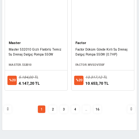
Master
Factor
Master 532010 Gizli Flatörlü Temiz
Factor Döküm Gövde Kirli Su Drenaj
Su Drenaj Dalgıç Pompa 550W
Dalgıç Pompa 550W (0.7HP)
MASTER.532010
FACTOR.WVSDV550F
5.184,00 TL
13.317,12 TL
%20
%20
4.147,20 TL
10.653,70 TL
1
2
3
4
..
16