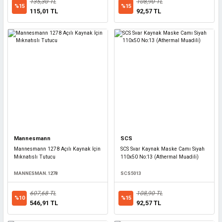
135,30 TL
108,90 TL
%15
%15
115,01 TL
92,57 TL
Mannesmann
SCS
Mannesmann 1278 Açılı Kaynak İçin
SCS Svar Kaynak Maske Camı Siyah
Mıknatıslı Tutucu
110x50 No:13 (Athermal Muadili)
MANNESMAN.1278
SCS5013
607,68 TL
108,90 TL
%10
%15
546,91 TL
92,57 TL