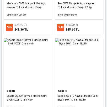
Mercure MC935 Manyetik Beş Açılı
Rox 0072 Manyetik Açılı Kaynak
Kaynak Tutucu Mıknatıs Gönye
Tutucu Mıknatıs Gönye 22 Kg
MERCURE.MC935
ROX.153ROX0072
374,40 TL
576,00 TL
%35
%40
243,36 TL
345,60 TL
Sağdıç
Sağdıç
Sağdıç CS-309 Kaynak Maske Camı
Sağdıç CS-310 Kaynak Maske Camı
Siyah 50X110 mm No:9
Siyah 50X110 mm No:10