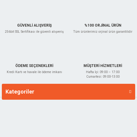
GÜVENLİ ALIŞVERİŞ
%100 ORJİNAL ÜRÜN
256bit SSL Sertifikası ile güvenli alışveriş
Tüm ürünlerimiz orjinal ürün garantilidir
ÖDEME SEÇENEKLERİ
MÜŞTERİ HİZMETLERİ
Kredi Kartı ve havale ile ödeme imkanı
Hafta İçi: 09:00 – 17:00
Cumartesi: 09:00-13:00
Kategoriler
Markalar