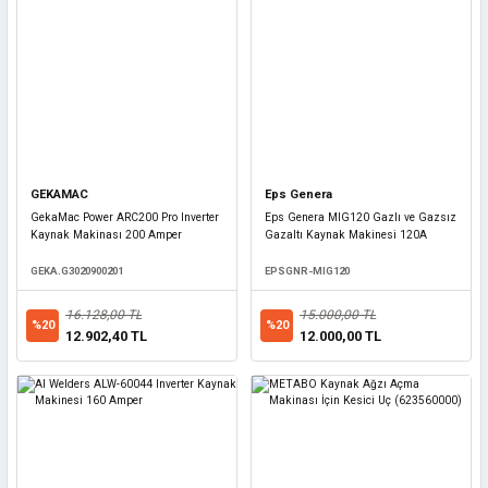
GEKAMAC
Eps Genera
GekaMac Power ARC200 Pro Inverter
Eps Genera MIG120 Gazlı ve Gazsız
Kaynak Makinası 200 Amper
Gazaltı Kaynak Makinesi 120A
GEKA.G3020900201
EPSGNR-MIG120
16.128,00 TL
15.000,00 TL
%20
%20
12.902,40 TL
12.000,00 TL