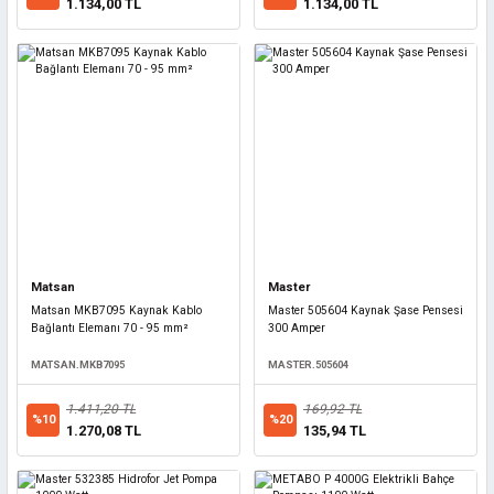
1.134,00 TL
1.134,00 TL
Matsan
Master
Matsan MKB7095 Kaynak Kablo
Master 505604 Kaynak Şase Pensesi
Bağlantı Elemanı 70 - 95 mm²
300 Amper
MATSAN.MKB7095
MASTER.505604
1.411,20 TL
169,92 TL
%10
%20
1.270,08 TL
135,94 TL