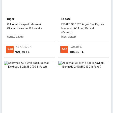
Diğer
Essafe
Colormatik Kaynak Maskesi
ESSAFE GE 1320 Argon Baş Kaynak
Otomatik Kararan Kolormatik
Maskesi (5x11 cm) Kapaklı
(Camsız)
GLRYZ.G.KMC
İGES.GE1320
1.152,00 TL
230,40 TL
%20
%20
921,60 TL
184,32 TL