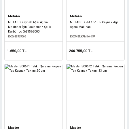
Metabo
Metabo
METABO Kaynak Ağzı Açma
METABO KFM 16-15 F Kaynak Ağzı
Makinası İçin Paslanmaz Çelik
Açma Makinası
Karbür Uç (623565000)
EXX623565000
EXXMET.KFM16-15F
1.650,00 TL
246.755,00 TL
Master
Master