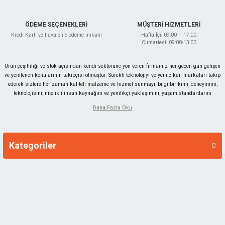
ÖDEME SEÇENEKLERİ
MÜŞTERİ HİZMETLERİ
Kredi Kartı ve havale ile ödeme imkanı
Hafta İçi: 09:00 – 17:00
Cumartesi: 09:00-13:00
Ürün çeşitliliği ve stok açısından kendi sektörüne yön veren firmamız her geçen gün gelişen
ve yenilenen konularının takipçisi olmuştur. Sürekli teknolojiyi ve yeni çıkan markaları takip
ederek sizlere her zaman kaliteli malzeme ve hizmet sunmayı, bilgi birikimi, deneyimini,
teknolojisini, nitelikli insan kaynağını ve yenilikçi yaklaşımını, yaşam standartlarını
yükseltmek, Türkiye'nin en kaliteli online hırdavat satıcısı olmayı hedeflemiştir.
Narex, Tormek, Kirschen, Suizan, Kutzall, King Arthur Tools, Manpa, SCS, Abortech gibi
birçok markanın Türkiye ithalatçısıdır. Bahçe ürünleri, outdoor ürünleri, hobi aletleri, el
aletleri, elektrikli aletler, iş güvenliği ürünleri, nalburiye hırdavat malzemeleri , yapı
Kategoriler
Markalar
kimyasalları, boya malzemeler ve daha birçok ürünleri satıcısı konumundadır.
Master
Master 510671 Mum Silikon Şeffaf İnce 7.4x300 mm (1Kg'lık Paket)
MASTER.510671