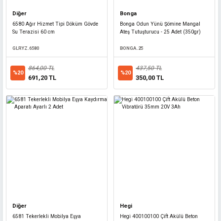
Diğer
Bonga
6580 Ağır Hizmet Tipi Döküm Gövde
Bonga Odun Yünü Şömine Mangal
Su Terazisi 60 cm
Ateş Tutuşturucu - 25 Adet (350gr)
GLRYZ.6580
BONGA.25
864,00 TL
437,50 TL
%20
%20
691,20 TL
350,00 TL
Master
Master FMKP200 Profesyonel Alüminyum Su Terazisi 200 cm
MASTER.FMKP200
1.209,60 TL
Diğer
Hegi
%20
967,68 TL
6581 Tekerlekli Mobilya Eşya
Hegi 400100100 Çift Akülü Beton