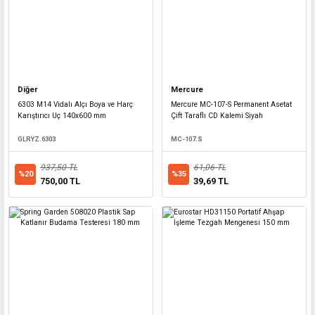
Diğer
Mercure
6303 M14 Vidalı Alçı Boya ve Harç
Mercure MC-107-S Permanent Asetat
Karıştırıcı Uç 140x600 mm
Çift Taraflı CD Kalemi Siyah
GLRYZ.6303
MC-107.S
937,50 TL
61,06 TL
%20
%35
750,00 TL
39,69 TL
Diğer
Yüksek Etkili Plastik Hız Kesici Yol Kasisi 35x25x5 cm - Sarı
TRAFİK.YKSR