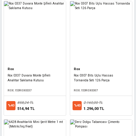
Rox
Rox
Master
Rox 0337 Duvara Monte Şifreli
Rox 0307 Bits Uçlu Hassas
Master 530413 Manyetik Kilitli 1/4'' Bits Tutucu Adaptör 60 mm
Anahtar Saklama Kutusu
Tornavida Seti 126 Parça
ROX.153ROX0337
ROX.153ROX0307
MASTER.530413
858,24 TL
2.160,00 TL
99,07 TL
%40
%40
%10
514,94 TL
1.296,00 TL
89,16 TL