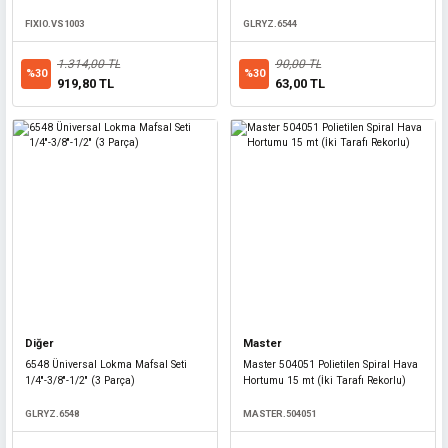
FIXIO.VS1003
GLRYZ.6544
1.314,00 TL
90,00 TL
Daye
%30
%30
919,80 TL
63,00 TL
Daye DY6687W15 Otomatik Sarımlı Bahçe Sulama Hortum Tamburu 15mt
DAYE.DY6687W15
5.184,00 TL
%30
3.628,80 TL
Diğer
Master
6548 Üniversal Lokma Mafsal Seti
Master 504051 Polietilen Spiral Hava
1/4''-3/8''-1/2'' (3 Parça)
Hortumu 15 mt (İki Tarafı Rekorlu)
GLRYZ.6548
MASTER.504051