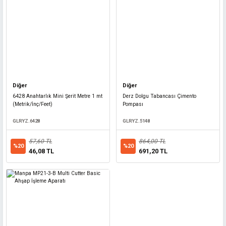
Diğer
Diğer
6428 Anahtarlık Mini Şerit Metre 1 mt
Derz Dolgu Tabancası Çimento
(Metrik/İnç/Feet)
Pompası
GLRYZ.6428
GLRYZ.5148
Master
57,60 TL
864,00 TL
Master 530165 Ahşap Matkap Ucu SDS Plus 18x500 mm
%20
%20
46,08 TL
691,20 TL
MASTER.530165
282,24 TL
%20
225,79 TL