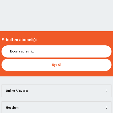
374,40 TL
%20
299,52 TL
E-bülten aboneliği.
Üye Ol
AKY
Online Alışveriş
Aky 506052 Superflex Nitril Eldiven Sarı No:9
AKY.506052
Hesabım