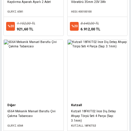
Kaydırma Aparatı Ayarlı 2 Adet
Vibratörü 35mm 20V 3Ah
GLRYZ.6581
HEGI.400100100
1.152,00 TL
8.640,00 TL
%20
%20
921,60 TL
6.912,00 TL
Bosch
Diğer
Kutzall
Bosch GLL 80-33 G Profesyonel 360° Yeşil Çizgi Lazer (Pilli)
6564 Mekanik Manuel Barutlu Çivi
Kutzall 18FKIT02 İnce Diş Detay
Çakma Tabancası
Ahşap Törpü Seti 4 Parça (Sap:
3.1mm)
BOSCH.0601065500
GLRYZ.6564
KUTZALL.18FKIT02