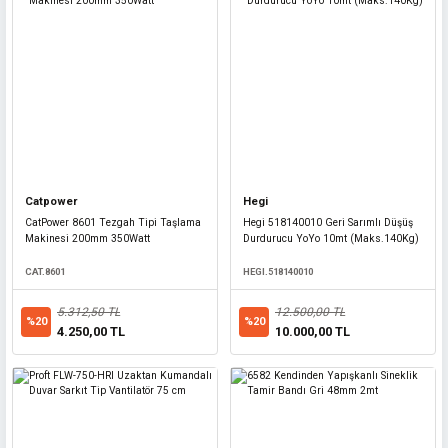
GLRYZ.6515
691,20 TL
%20
552,96 TL
Diğer
Darbe Emici Şapka Baret Kep Fileli Yeleli - Gri
Catpower
Hegi
GLRYZ.7005
CatPower 8601 Tezgah Tipi Taşlama
Hegi 518140010 Geri Sarımlı Düşüş
Makinesi 200mm 350Watt
Durdurucu YoYo 10mt (Maks.140Kg)
562,50 TL
%20
CAT.8601
HEGI.518140010
450,00 TL
5.312,50 TL
12.500,00 TL
%20
%20
4.250,00 TL
10.000,00 TL
Diğer
6484 PVC PPRC Boru İç ve Dış Diş Açma Aparatı 20/25 mm (2'li Set)