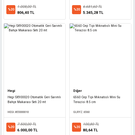
31.250,00 TL
1.008,00 TL
6.681,60 TL
%20
%20
25.000,00 TL
%20
806,40 TL
5.345,28 TL
Hegi
Diğer
Diğer
Hegi SX900020 Otomatik Geri Sarımlı
6560 Cep Tipi Mıknatıslı Mini Su
Bahçe Makarası Seti 20 mt
Terazisi 8.5 cm
Trafik Konisi Ağırlığı 48x48x6 cm (4.25 kg)
HEGI.855000010
GLRYZ.6560
TRAFİK.KOA
7.500,00 TL
100,80 TL
%20
%20
562,50 TL
6.000,00 TL
80,64 TL
%20