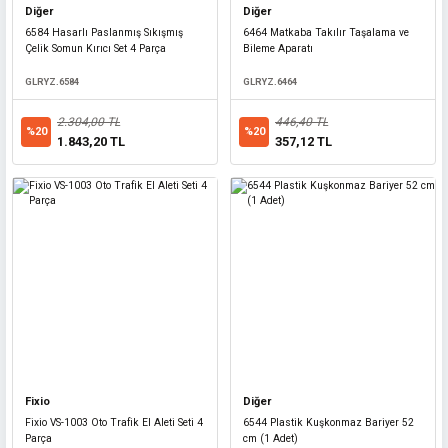
Diğer
Diğer
TRAFİK.YKSY
6584 Hasarlı Paslanmış Sıkışmış
6464 Matkaba Takılır Taşalama ve
Çelik Somun Kırıcı Set 4 Parça
Bileme Aparatı
687,50 TL
%20
GLRYZ.6584
GLRYZ.6464
550,00 TL
2.304,00 TL
446,40 TL
%20
%20
1.843,20 TL
357,12 TL
Fixio
Diğer
Fixio VS-1003 Oto Trafik El Aleti Seti 4
6544 Plastik Kuşkonmaz Bariyer 52
Parça
cm (1 Adet)