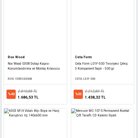
Rox Wood
Ceta Form
Rox Wood 0308 Dolap Kapısı
Ceta Form L01F-500 Tesviyeci Çekiç
Konumlandırma ve Montaj Kılavuzu
3 Kompanent Saplı - 500 gr
ROX.153ROX0308
CETA.L01F-500
Diğer
2.810,88 TL
2.212,80 TL
%40
%35
1.686,53 TL
1.438,32 TL
Hız Kesici Yol Kasis Kapağı 10x25x5 cm - Siyah
TRAFİK.YKKSY
312,50 TL
%20
250,00 TL