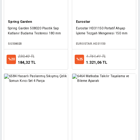
687,50 TL
%20
550,00 TL
Spring Garden
Eurostar
Spring Garden 508020 Plastik Sap
Eurostar HD31150 Portatif Ahşap
Katlanır Budama Testeresi 180 mm
İşleme Tezgah Mengenesi 150 mm
SG508020
EUROSTAR.HD31150
230,40 TL
1.761,41 TL
%20
%25
184,32 TL
1.321,06 TL
Diğer
Yüksek Etkili Plastik Hız Kesici Yol Kasisi 35x25x5 cm - Siyah