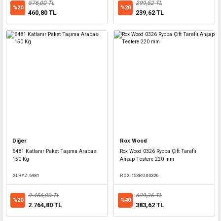
576,00 TL
299,52 TL
%20
%20
460,80 TL
239,62 TL
Spring Garden
Spring Garden 508020 Plastik Sap Katlanır Budama Testeresi 180 mm
SG508020
230,40 TL
Diğer
%20
Rox Wood
184,32 TL
6481 Katlanır Paket Taşıma Arabası
Rox Wood 0326 Ryoba Çift Taraflı
150 Kg
Ahşap Testere 220 mm
GLRYZ.6481
ROX.153ROX0326
3.456,00 TL
639,36 TL
%20
%40
2.764,80 TL
383,62 TL