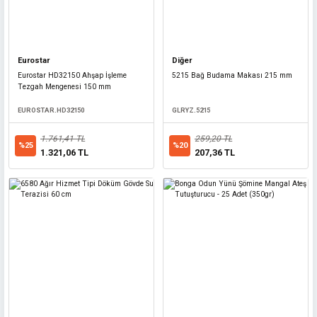
Eurostar
Diğer
Eurostar HD32150 Ahşap İşleme
5215 Bağ Budama Makası 215 mm
Tezgah Mengenesi 150 mm
EUROSTAR.HD32150
GLRYZ.5215
1.761,41 TL
259,20 TL
%25
%20
1.321,06 TL
207,36 TL
Faykes
Faykes Sirius 3004 Fayans Seramik Kesme 120 cm
FAYKES.3004
12.312,50 TL
%20
9.850,00 TL