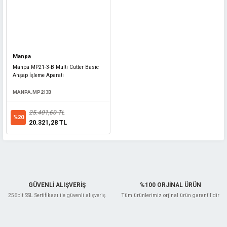
Manpa
Manpa MP21-3-B Multi Cutter Basic
Ahşap İşleme Aparatı
MANPA.MP213B
25.401,60 TL
%20
20.321,28 TL
Master
Master 530166 Ahşap Matkap Ucu SDS Plus 20x500 mm
MASTER.530166
GÜVENLİ ALIŞVERİŞ
%100 ORJİNAL ÜRÜN
256bit SSL Sertifikası ile güvenli alışveriş
Tüm ürünlerimiz orjinal ürün garantilidir
340,99 TL
%20
272,79 TL