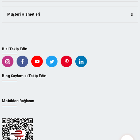
58,41 TL
%20
46,73 TL
Müşteri Hizmetleri
Bizi Takip Edin
Blog Sayfamızı Takip Edin
Mobilden Bağlanın
AKY
Aky 506053 Superflex Nitril Eldiven Sarı No:10
AKY.506053
58,41 TL
%20