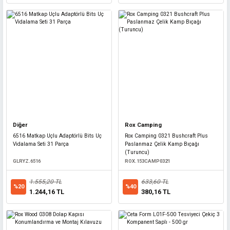
450,00 TL
Diğer
Rox Camping
6516 Matkap Uçlu Adaptörlü Bits Uç
Rox Camping 0321 Bushcraft Plus
Vidalama Seti 31 Parça
Paslanmaz Çelik Kamp Bıçağı
(Turuncu)
Diğer
GLRYZ.6516
ROX.153CAMP0321
Hız Kesici Yol Kasis Kapağı 10x25x5 cm - Sarı
1.555,20 TL
633,60 TL
%20
%40
1.244,16 TL
380,16 TL
TRAFİK.YKKSR
312,50 TL
%20
250,00 TL