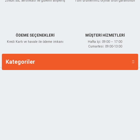
256bit SSL Sertifikası ile güvenli alışveriş
Tüm ürünlerimiz orjinal ürün garantilidir
ÖDEME SEÇENEKLERİ
MÜŞTERİ HİZMETLERİ
Kredi Kartı ve havale ile ödeme imkanı
Hafta İçi: 09:00 – 17:00
Cumartesi: 09:00-13:00
Kategoriler
Markalar