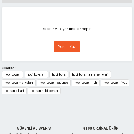
Bu ürünün fiyat bilgisi, resim, ürün açıklamalarında ve diğer konularda
yetersiz gördüğünüz noktaları öneri formunu kullanarak tarafımıza
iletebilirsiniz.
Görüş ve önerileriniz için teşekkür ederiz.
Bu ürüne ilk yorumu siz yapın!
Ürün resmi kalitesiz, bozuk veya görüntülenemiyor.
Yorum Yaz
Ürün açıklamasında eksik bilgiler bulunuyor.
Ürün bilgilerinde hatalar bulunuyor.
Ürün fiyatı diğer sitelerden daha pahalı.
Etiketler :
hobi boyası
hobi boyaları
hobi boya
hobi boyama malzemeleri
Bu ürüne benzer farklı alternatifler olmalı.
hobi boya markaları
hobi boyası cadence
hobi boyası rich
hobi boyası fiyat
polisan x1 art
polisan hobi boyası
Gönder
GÜVENLİ ALIŞVERİŞ
%100 ORJİNAL ÜRÜN