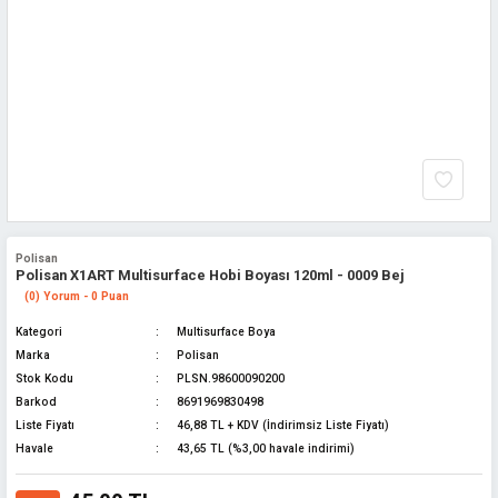
Polisan
Polisan X1ART Multisurface Hobi Boyası 120ml - 0009 Bej
(0) Yorum - 0 Puan
Kategori
Multisurface Boya
Marka
Polisan
Stok Kodu
PLSN.98600090200
Barkod
8691969830498
Liste Fiyatı
46,88 TL + KDV (İndirimsiz Liste Fiyatı)
Havale
43,65 TL (%3,00 havale indirimi)