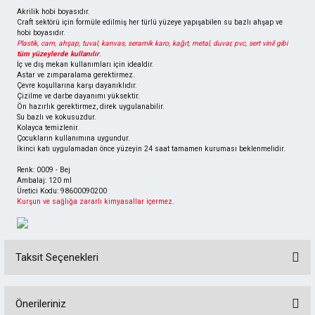
Akrilik hobi boyasıdır.
Craft sektörü için formüle edilmiş her türlü yüzeye yapışabilen su bazlı ahşap ve
hobi boyasıdır.
Plastik, cam, ahşap, tuval, kanvas, seramik karo, kağıt, metal, duvar, pvc, sert vinil gibi
tüm yüzeylerde kullanılır
.
İç ve dış mekan kullanımları için idealdir.
Astar ve zımparalama gerektirmez.
Çevre koşullarına karşı dayanıklıdır.
Çizilme ve darbe dayanımı yüksektir.
Ön hazırlık gerektirmez, direk uygulanabilir.
Su bazlı ve kokusuzdur.
Kolayca temizlenir.
Çocukların kullanımına uygundur.
İkinci katı uygulamadan önce yüzeyin 24 saat tamamen kuruması beklenmelidir.
Renk: 0009 - Bej
Ambalaj: 120 ml
Üretici Kodu: 98600090200
Kurşun ve sağlığa zararlı kimyasallar içermez.
Taksit Seçenekleri
Önerileriniz