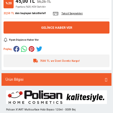
45,00 TL
56,26 TL
%20
Fiyatlara (%20) KDV Dahildir
22,50 TL
den başlayan taksitlerle!!
Taksit Seçenekleri
GELINCE HABER VER
Fiyatı Düşünce Haber Ver
Paylaş
7500 TL ve Üzeri Ücretiz Kargo!
Ürün Bilgisi
Polisan X1ART Multisurface Hobi Boyası 120ml - 0009 Bej