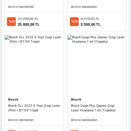
BOSCH.0601065500
BOSCH.0603663503
31.250,00 TL
4.375,00 TL
%20
%20
25.000,00 TL
3.500,00 TL
Bosch
Bosch
Bosch GLL 20-22 G Yeşil Çizgi Lazer
Bosch Quigo Plus Çapraz Çizgi
(Pilli) + BT150 Tripod
Lazer Hizalama 7 mt (Tripodlu)
BOSCH.0601065601
BOSCH.0603663602