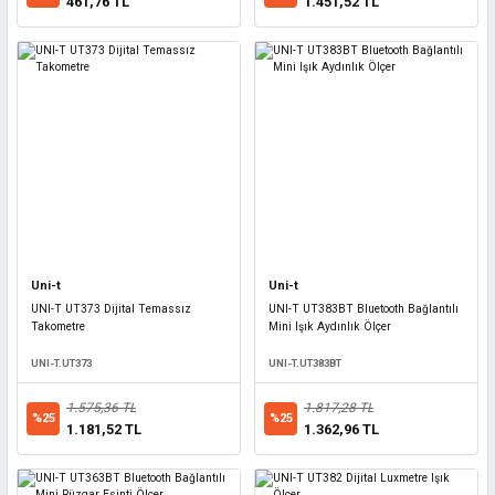
461,76 TL
1.451,52 TL
Uni-t
Uni-t
UNI-T UT373 Dijital Temassız
UNI-T UT383BT Bluetooth Bağlantılı
Takometre
Mini Işık Aydınlık Ölçer
UNI-T.UT373
UNI-T.UT383BT
1.575,36 TL
1.817,28 TL
%25
%25
1.181,52 TL
1.362,96 TL