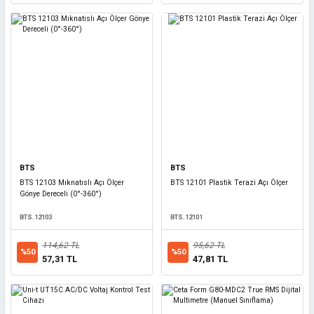
BTS
BTS
BTS 12103 Mıknatıslı Açı Ölçer
BTS 12101 Plastik Terazi Açı Ölçer
Gönye Dereceli (0°-360°)
BTS.12103
BTS.12101
114,62 TL
95,62 TL
%50
%50
57,31 TL
47,81 TL