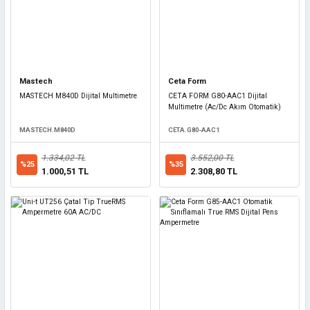
Mastech
Ceta Form
MASTECH M840D Dijital Multimetre
CETA FORM G80-AAC1 Dijital
Multimetre (Ac/Dc Akım Otomatik)
MASTECH.M840D
CETA.G80-AAC1
1.334,02 TL
3.552,00 TL
%25
%35
1.000,51 TL
2.308,80 TL