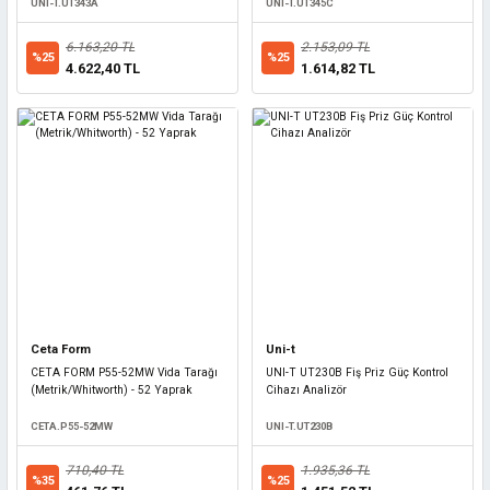
UNI-T.UT343A
UNI-T.UT345C
6.163,20 TL
2.153,09 TL
%25
%25
4.622,40 TL
1.614,82 TL
Ceta Form
Uni-t
CETA FORM P55-52MW Vida Tarağı
UNI-T UT230B Fiş Priz Güç Kontrol
(Metrik/Whitworth) - 52 Yaprak
Cihazı Analizör
CETA.P55-52MW
UNI-T.UT230B
710,40 TL
1.935,36 TL
%35
%25