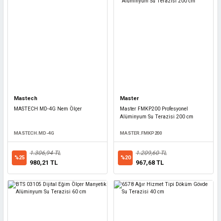
Mastech
Master
MASTECH MD-4G Nem Ölçer
Master FMKP200 Profesyonel
Alüminyum Su Terazisi 200 cm
MASTECH.MD-4G
MASTER.FMKP200
1.306,94 TL
1.209,60 TL
%25
%20
980,21 TL
967,68 TL