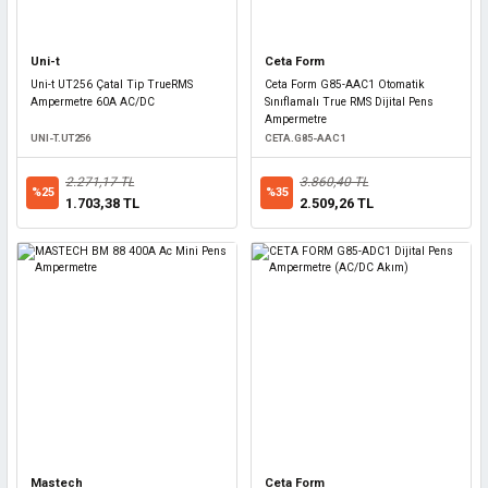
Uni-t
Ceta Form
Uni-t UT256 Çatal Tip TrueRMS
Ceta Form G85-AAC1 Otomatik
Ampermetre 60A AC/DC
Sınıflamalı True RMS Dijital Pens
Ampermetre
UNI-T.UT256
CETA.G85-AAC1
2.271,17 TL
3.860,40 TL
%25
%35
1.703,38 TL
2.509,26 TL
Mastech
Ceta Form