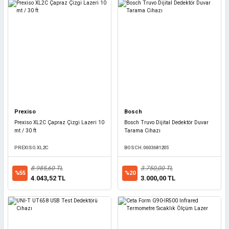
Prexiso
Bosch
Prexiso XL2C Çapraz Çizgi Lazeri 10
Bosch Truvo Dijital Dedektör Duvar
mt / 30 ft
Tarama Cihazı
PREXISO.XL2C
BOSCH.0603681205
8.985,60 TL
3.750,00 TL
%55
%20
4.043,52 TL
3.000,00 TL