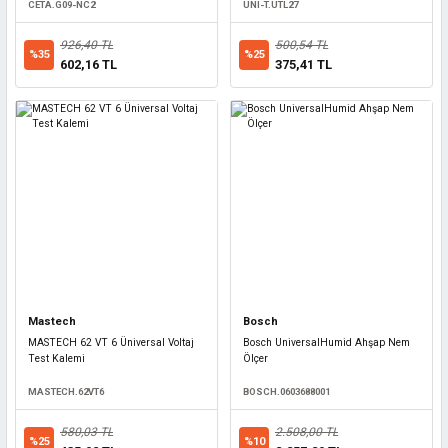
CETA.G09-NC2
UNI-T.UTL27
926,40 TL
500,54 TL
%35
%25
602,16 TL
375,41 TL
Mastech
Bosch
MASTECH 62 VT 6 Üniversal Voltaj
Bosch UniversalHumid Ahşap Nem
Test Kalemi
Ölçer
MASTECH.62VT6
BOSCH.0603688001
580,03 TL
2.508,00 TL
%25
%10