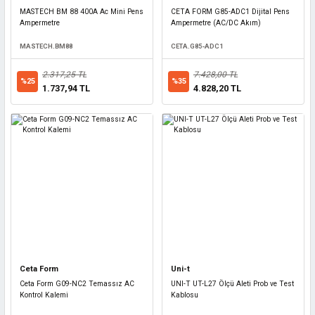
MASTECH BM 88 400A Ac Mini Pens
CETA FORM G85-ADC1 Dijital Pens
Ampermetre
Ampermetre (AC/DC Akım)
MASTECH.BM88
CETA.G85-ADC1
2.317,25 TL
7.428,00 TL
%25
%35
1.737,94 TL
4.828,20 TL
Ceta Form
Uni-t
Ceta Form G09-NC2 Temassız AC
UNI-T UT-L27 Ölçü Aleti Prob ve Test
Kontrol Kalemi
Kablosu