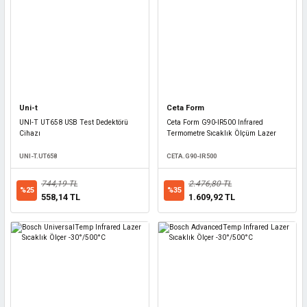
Uni-t
Ceta Form
UNI-T UT658 USB Test Dedektörü
Ceta Form G90-IR500 Infrared
Cihazı
Termometre Sıcaklık Ölçüm Lazer
UNI-T.UT658
CETA.G90-IR500
744,19 TL
2.476,80 TL
%25
%35
558,14 TL
1.609,92 TL