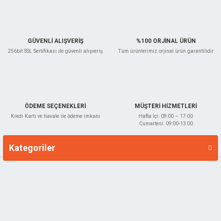
GÜVENLİ ALIŞVERİŞ
%100 ORJİNAL ÜRÜN
256bit SSL Sertifikası ile güvenli alışveriş
Tüm ürünlerimiz orjinal ürün garantilidir
ÖDEME SEÇENEKLERİ
MÜŞTERİ HİZMETLERİ
Kredi Kartı ve havale ile ödeme imkanı
Hafta İçi: 09:00 – 17:00
Cumartesi: 09:00-13:00
Kategoriler
Markalar