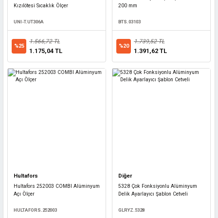
Kızılötesi Sıcaklık Ölçer
200 mm
UNI-T.UT306A
BTS.03103
1.566,72 TL
1.739,52 TL
%25
%20
1.175,04 TL
1.391,62 TL
Hultafors
Diğer
Hultafors 252003 COMBI Alüminyum
5328 Çok Fonksiyonlu Alüminyum
Açı Ölçer
Delik Ayarlayıcı Şablon Cetveli
HULTAFORS.252003
GLRYZ.5328