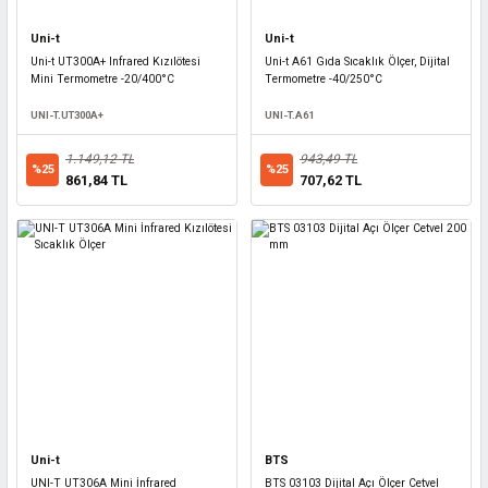
Uni-t
Uni-t
Uni-t UT300A+ Infrared Kızılötesi
Uni-t A61 Gıda Sıcaklık Ölçer, Dijital
Mini Termometre -20/400°C
Termometre -40/250°C
UNI-T.UT300A+
UNI-T.A61
1.149,12 TL
943,49 TL
%25
%25
861,84 TL
707,62 TL
Uni-t
BTS
UNI-T UT306A Mini İnfrared
BTS 03103 Dijital Açı Ölçer Cetvel