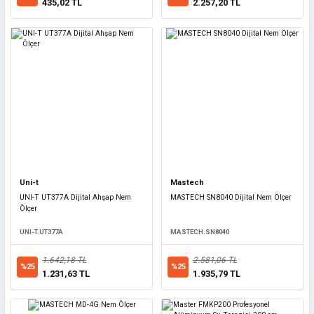
435,02 TL
2.257,20 TL
Uni-t
Mastech
UNI-T UT377A Dijital Ahşap Nem
MASTECH SN8040 Dijital Nem Ölçer
Ölçer
UNI-T.UT377A
MASTECH.SN8040
1.642,18 TL
2.581,06 TL
%25
%25
1.231,63 TL
1.935,79 TL