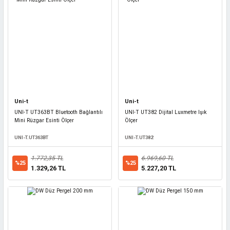
Uni-t
Uni-t
UNI-T UT363BT Bluetooth Bağlantılı
UNI-T UT382 Dijital Luxmetre Işık
Mini Rüzgar Esinti Ölçer
Ölçer
UNI-T.UT363BT
UNI-T.UT382
1.772,35 TL
6.969,60 TL
%25
%25
1.329,26 TL
5.227,20 TL