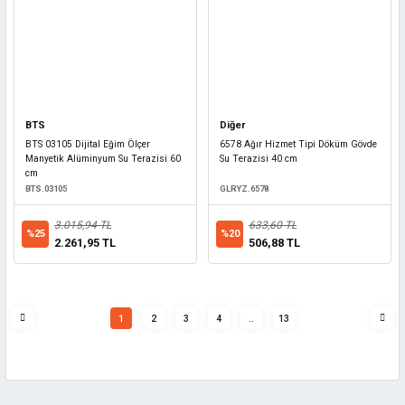
BTS
Diğer
BTS 03105 Dijital Eğim Ölçer
6578 Ağır Hizmet Tipi Döküm Gövde
Manyetik Alüminyum Su Terazisi 60
Su Terazisi 40 cm
cm
BTS.03105
GLRYZ.6578
3.015,94 TL
633,60 TL
%25
%20
2.261,95 TL
506,88 TL
1
2
3
4
..
13