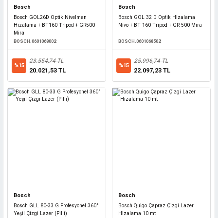
Bosch
Bosch
Bosch GOL26D Optik Nivelman
Bosch GOL 32 D Optik Hizalama
Hizalama + BT160 Tripod + GR500
Nivo + BT 160 Tripod + GR 500 Mira
Mira
BOSCH.0601068002
BOSCH.0601068502
23.554,74 TL
25.996,74 TL
%15
%15
20.021,53 TL
22.097,23 TL
Bosch
Bosch
Bosch GLL 80-33 G Profesyonel 360°
Bosch Quigo Çapraz Çizgi Lazer
Yeşil Çizgi Lazer (Pilli)
Hizalama 10 mt