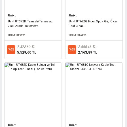
Uni-t
Uni-t
Uni-t UT372D Temaslı/Temassız
Uni-t UT692G Fiber Optik Güç Ölçer
2'si1 Arada Takometre
Test Cihazı
UNI-T.UT372D
UNI-T.UT692G
7.372,80 TL
2.885,18 TL
%25
%25
5.529,60 TL
2.163,89 TL
Uni-t
Uni-t