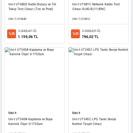
Uni-t UT682D Kablo Bulucu ve Tel
Uni-t UT681C Network Kablo Test
Takip Test Cihazı (Ton ve Prob)
Cihazı RJ45/RJ11/BNC
UNI-T.UT682D
UNI-T.UT681C
1.545,41 TL
1.058,69 TL
%25
%25
1.159,06 TL
794,02 TL
Uni-t
Uni-t
Uni-t UT343A Kaplama ve Boya
Uni-t UT345C LPG Tankı Seviye
Kalınlık Ölçer 0-1750um
Kontrol Tespit Cihazı