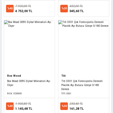
7.920,00 TL
432,00 TL
%40
%20
4.752,00 TL
345,60 TL
Rox Wood
Titi
Rox Wood 0095 Dijital Mıknatıslı Açı
Titi 3301 Çok Fonksiyonlu Dereceli
Ölçer
Plastik Açı Bulucu Gönye 0-180
Derece
ROX.1530095
TITI.3301
1.900,80 TL
230,40 TL
%40
%30
1.140,48 TL
161,28 TL