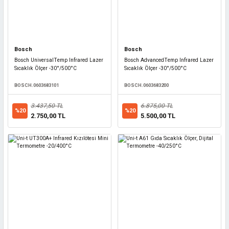
Bosch
Bosch
Bosch UniversalTemp Infrared Lazer
Bosch AdvancedTemp Infrared Lazer
Sıcaklık Ölçer -30°/500°C
Sıcaklık Ölçer -30°/500°C
BOSCH.0603683101
BOSCH.0603683200
3.437,50 TL
6.875,00 TL
%20
%20
2.750,00 TL
5.500,00 TL