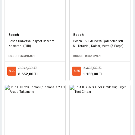
Bosch
Bosch
Bosch UniversalInspect Denetim
Bosch 1600A02W7S İşaretleme Seti
Kamerası (Pilli)
Su Terazisi, Kalem, Metre (3 Parça)
BOSCH.0603687001
BOSCH.1600A02W7S
8.316,00 TL
1.485,00 TL
%20
%20
6.652,80 TL
1.188,00 TL