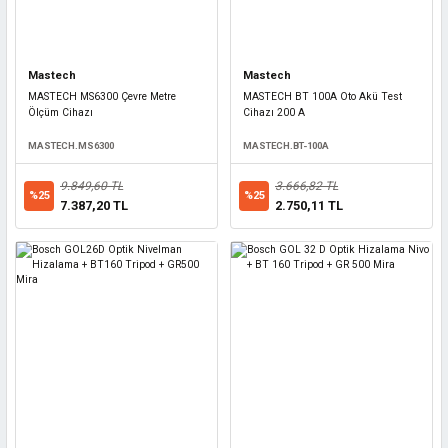
Mastech
Mastech
MASTECH MS6300 Çevre Metre
MASTECH BT 100A Oto Akü Test
Ölçüm Cihazı
Cihazı 200 A
MASTECH.MS6300
MASTECH.BT-100A
9.849,60 TL
3.666,82 TL
%25
%25
7.387,20 TL
2.750,11 TL