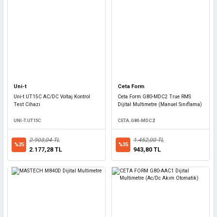
Uni-t
Ceta Form
Uni-t UT15C AC/DC Voltaj Kontrol
Ceta Form G80-MDC2 True RMS
Test Cihazı
Dijital Multimetre (Manuel Sınıflama)
UNI-T.UT15C
CETA.G80-MDC2
2.903,04 TL
1.452,00 TL
%25
%35
2.177,28 TL
943,80 TL