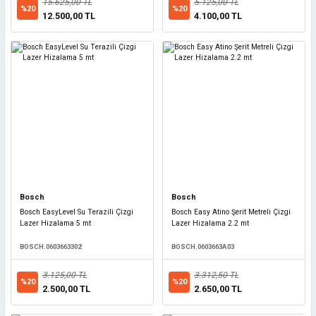
15.625,00 TL
5.125,00 TL
%20
%20
12.500,00 TL
4.100,00 TL
Bosch
Bosch
Bosch EasyLevel Su Terazili Çizgi
Bosch Easy Atino Şerit Metreli Çizgi
Lazer Hizalama 5 mt
Lazer Hizalama 2.2 mt
BOSCH.0603663302
BOSCH.0603663A03
3.125,00 TL
3.312,50 TL
%20
%20
2.500,00 TL
2.650,00 TL