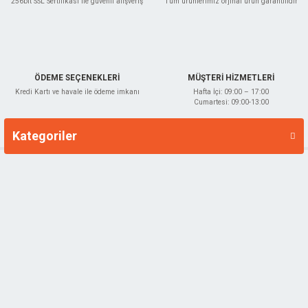
256bit SSL Sertifikası ile güvenli alışveriş
Tüm ürünlerimiz orjinal ürün garantilidir
ÖDEME SEÇENEKLERİ
MÜŞTERİ HİZMETLERİ
Kredi Kartı ve havale ile ödeme imkanı
Hafta İçi: 09:00 – 17:00
Cumartesi: 09:00-13:00
Kategoriler
Markalar