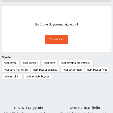
Bu ürünün fiyat bilgisi, resim, ürün açıklamalarında ve diğer konularda
yetersiz gördüğünüz noktaları öneri formunu kullanarak tarafımıza
iletebilirsiniz.
Görüş ve önerileriniz için teşekkür ederiz.
Bu ürüne ilk yorumu siz yapın!
Ürün resmi kalitesiz, bozuk veya görüntülenemiyor.
Yorum Yaz
Ürün açıklamasında eksik bilgiler bulunuyor.
Ürün bilgilerinde hatalar bulunuyor.
Ürün fiyatı diğer sitelerden daha pahalı.
Etiketler :
hobi boyası
hobi boyaları
hobi boya
hobi boyama malzemeleri
Bu ürüne benzer farklı alternatifler olmalı.
hobi boya markaları
hobi boyası cadence
hobi boyası rich
hobi boyası fiyat
polisan x1 art
polisan hobi boyası
Gönder
GÜVENLİ ALIŞVERİŞ
%100 ORJİNAL ÜRÜN