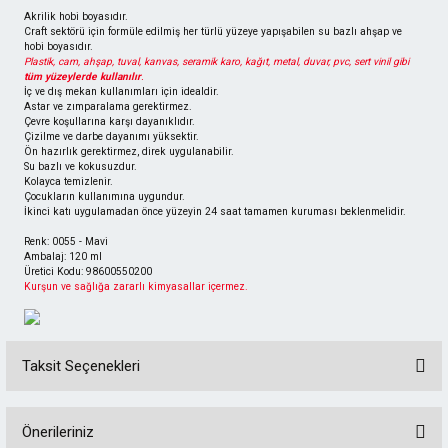
Akrilik hobi boyasıdır.
Craft sektörü için formüle edilmiş her türlü yüzeye yapışabilen su bazlı ahşap ve
hobi boyasıdır.
Plastik, cam, ahşap, tuval, kanvas, seramik karo, kağıt, metal, duvar, pvc, sert vinil gibi
tüm yüzeylerde kullanılır
.
İç ve dış mekan kullanımları için idealdir.
Astar ve zımparalama gerektirmez.
Çevre koşullarına karşı dayanıklıdır.
Çizilme ve darbe dayanımı yüksektir.
Ön hazırlık gerektirmez, direk uygulanabilir.
Su bazlı ve kokusuzdur.
Kolayca temizlenir.
Çocukların kullanımına uygundur.
İkinci katı uygulamadan önce yüzeyin 24 saat tamamen kuruması beklenmelidir.
Renk: 0055 - Mavi
Ambalaj: 120 ml
Üretici Kodu: 98600550200
Kurşun ve sağlığa zararlı kimyasallar içermez.
Taksit Seçenekleri
Önerileriniz