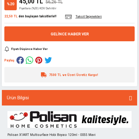
45,00 TL
56,26 TL
%20
Fiyatlara (%20) KDV Dahildir
22,50 TL
den başlayan taksitlerle!!
Taksit Seçenekleri
GELINCE HABER VER
Fiyatı Düşünce Haber Ver
Paylaş
7500 TL ve Üzeri Ücretiz Kargo!
Ürün Bilgisi
Polisan X1ART Multisurface Hobi Boyası 120ml - 0055 Mavi