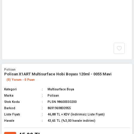
Polisan
Polisan X1ART Multisurface Hobi Boyası 120ml - 0055 Mavi
(0) Yorum - 0 Puan
Kategori
Multisurface Boya
Marka
Polisan
Stok Kodu
PLSN.98600550200
Barkod
8691969830955
Liste Fiyatı
46,88 TL + KDV (İndirimsiz Liste Fiyatı)
Havale
43,65 TL (%3,00 havale indirimi)