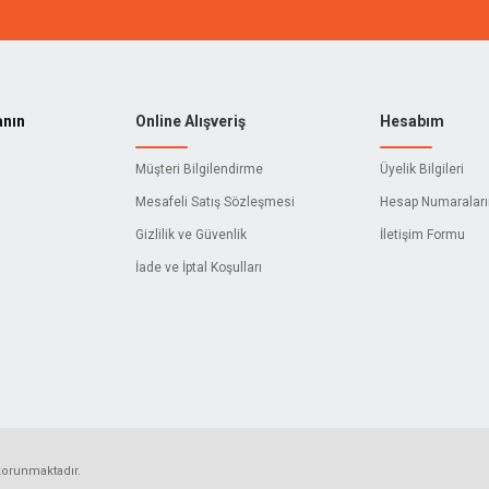
LL
İZELTAŞ
E
3M
anın
Online Alışveriş
Hesabım
ACTIVEHAND
Müşteri Bilgilendirme
Üyelik Bilgileri
C
AIWA
Mesafeli Satış Sözleşmesi
Hesap Numaralar
Gizlilik ve Güvenlik
İletişim Formu
AKY
İade ve İptal Koşulları
ALFRA
O
AMBIKA
L
AQUATIC
YNAK
ASTOR
 korunmaktadır.
RMAL
ATTLAS