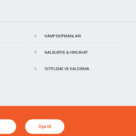
KAMP EKIPMANLARI
NALBURIYE & HIRDAVAT
İSTIFLEME VE KALDIRMA
TORMEK
SUIZAN
Üye Ol
DICTUM