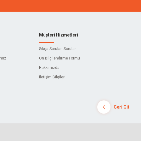
CETA FORM
404
Müşteri Hizmetleri
ADELA
Sıkça Sorulan Sorular
AKBANT
ımız
Ön Bilgilendirme Formu
Hakkımızda
AL WELDERS
İletişim Bilgileri
ALPINS
AMYANT
Geri Git
ARMAK
ASTURO
AURA