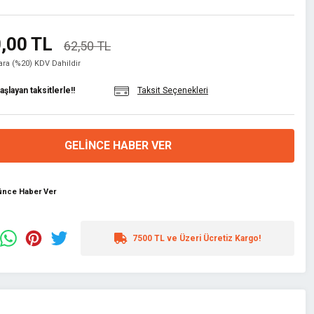
,00 TL
62,50 TL
lara (%20) KDV Dahildir
şlayan taksitlerle!!
Taksit Seçenekleri
GELINCE HABER VER
şünce Haber Ver
7500 TL ve Üzeri Ücretiz Kargo!