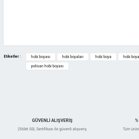
Ürün bilgilerinde hatalar bulunuyor.
Ürün fiyatı diğer sitelerden daha pahalı.
Bu ürüne benzer farklı alternatifler olmalı.
Etiketler :
hobi boyası
hobi boyaları
hobi boya
hobi boy
polisan hobi boyası
GÜVENLİ ALIŞVERİŞ
%
256bit SSL Sertifikası ile güvenli alışveriş
Tüm ürünl