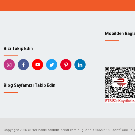
TADPOLE
KUTZA
STANLEY
GEDOR
Mobilden Bağl
414
ABAY
Bizi Takip Edin
AEG
AGATE
AKÇALI
AKS
ALBESA
ALF
Blog Sayfamızı Takip Edin
ALTAŞ
ALTEC
ANDOUTDOOR
ANSEL
ASKAMA
ASKA
Copyright 2026 © Her hakkı saklıdır. Kredi kartı bilgileriniz 256bit SSL sertifikası ile
ATG
ATHE