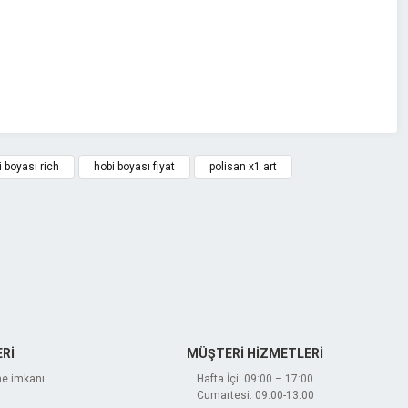
i boyası rich
hobi boyası fiyat
polisan x1 art
Rİ
MÜŞTERİ HİZMETLERİ
me imkanı
Hafta İçi: 09:00 – 17:00
Cumartesi: 09:00-13:00