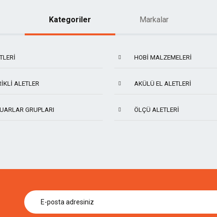
Kategoriler
Markalar
TLERI
HOBI MALZEMELERI
IKLI ALETLER
AKÜLÜ EL ALETLERI
UARLAR GRUPLARI
ÖLÇÜ ALETLERI
KIRSCHEN
ARTHUR'S TOOLS
SCS
TECH
BISON