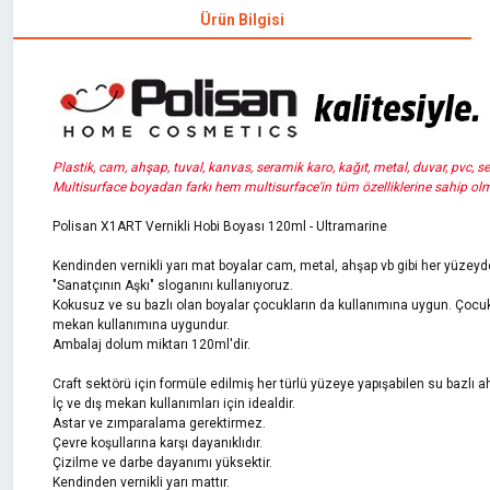
Ürün Bilgisi
Plastik, cam, ahşap, tuval, kanvas, seramik karo, kağıt, metal, duvar, pvc, ser
Multisurface boyadan farkı hem multisurface'in tüm özelliklerine sahip ol
Polisan X1ART Vernikli Hobi Boyası 120ml - Ultramarine
Kendinden vernikli yarı mat boyalar cam, metal, ahşap vb gibi her yüzeyd
"Sanatçının Aşkı" sloganını kullanıyoruz.
Kokusuz ve su bazlı olan boyalar çocukların da kullanımına uygun. Çocukl
mekan kullanımına uygundur.
Ambalaj dolum miktarı 120ml'dir.
Craft sektörü için formüle edilmiş her türlü yüzeye yapışabilen su bazlı a
İç ve dış mekan kullanımları için idealdir.
Astar ve zımparalama gerektirmez.
Çevre koşullarına karşı dayanıklıdır.
Çizilme ve darbe dayanımı yüksektir.
Kendinden vernikli yarı mattır.