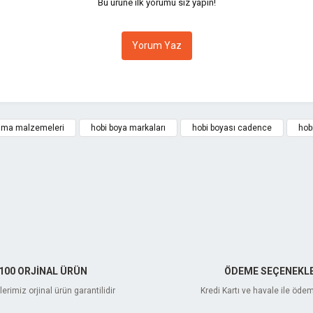
Bu ürüne ilk yorumu siz yapın!
Yorum Yaz
ama malzemeleri
hobi boya markaları
hobi boyası cadence
hob
Gönder
100 ORJİNAL ÜRÜN
ÖDEME SEÇENEKLE
erimiz orjinal ürün garantilidir
Kredi Kartı ve havale ile öde