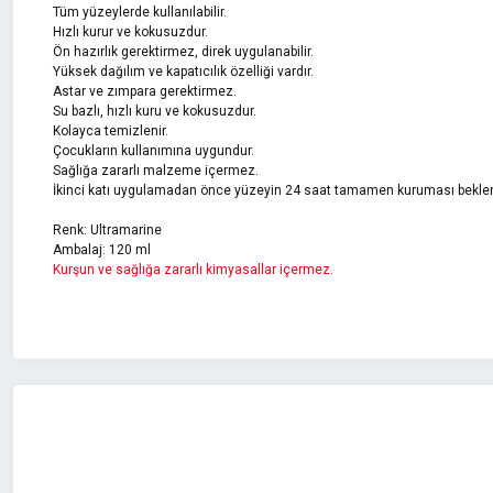
Tüm yüzeylerde kullanılabilir.
Hızlı kurur ve kokusuzdur.
Ön hazırlık gerektirmez, direk uygulanabilir.
Yüksek dağılım ve kapatıcılık özelliği vardır.
Astar ve zımpara gerektirmez.
Su bazlı, hızlı kuru ve kokusuzdur.
Kolayca temizlenir.
Çocukların kullanımına uygundur.
Sağlığa zararlı malzeme içermez.
İkinci katı uygulamadan önce yüzeyin 24 saat tamamen kuruması beklen
Renk: Ultramarine
Ambalaj: 120 ml
Kurşun ve sağlığa zararlı kimyasallar içermez.
Bu ürünün fiyat bilgisi, resim, ürün açıklamalarında ve diğer konularda 
Görüş ve önerileriniz için teşekkür ederiz.
Ürün resmi kalitesiz, bozuk veya görüntülenemiyor.
Ürün açıklamasında eksik bilgiler bulunuyor.