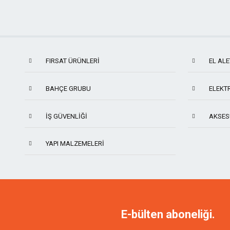
FIRSAT ÜRÜNLERİ
EL ALE
BAHÇE GRUBU
ELEKTR
İŞ GÜVENLIĞI
AKSES
YAPI MALZEMELERI
TITI
NAREX
MANPA
KING 
E-bülten aboneliği.
KAINDL
ARBOR