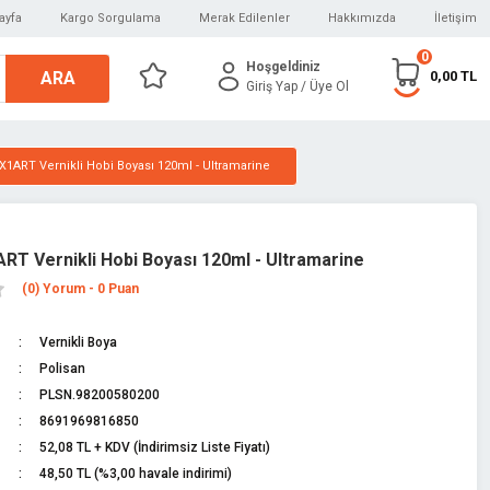
ayfa
Kargo Sorgulama
Merak Edilenler
Hakkımızda
İletişim
0
Hoşgeldiniz
ARA
0,00 TL
Giriş Yap
/ Üye Ol
X1ART Vernikli Hobi Boyası 120ml - Ultramarine
ART Vernikli Hobi Boyası 120ml - Ultramarine
(0) Yorum - 0 Puan
Vernikli Boya
Polisan
PLSN.98200580200
8691969816850
52,08 TL + KDV (İndirimsiz Liste Fiyatı)
48,50 TL (%3,00 havale indirimi)