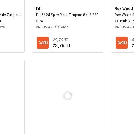
Titi
Rox Wood
Rulo Zımpara
Titi 6624 Spiro Bant Zımpara 8x12 220
Rox Wood 0
e
Kum
Kauçuk Sil
120
Stok Kodu :
TITI.6624
için)
Stok Kodu :
29,70 TL
4
%20
%40
23,76 TL
2