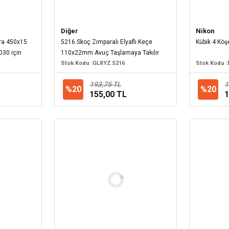
Diğer
Nikon
ara 450x15
5216 Skoç Zımparalı Elyaflı Keçe
Kübik 4 Kö
30 için
110x22mm Avuç Taşlamaya Takılır
Stok Kodu :
GLRYZ.5216
Stok Kodu :
193,75 TL
1
%20
%20
155,00 TL
1