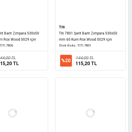
Titi
erit Bant Zımpara 530x50
Titi 7801 Şerit Bant Zımpara 530x50
 Rox Wood 0029 için
mm 60 Kum Rox Wood 0029 için
TITI.7806
Stok Kodu :
TITI.7801
44,00 TL
144,00 TL
%20
15,20 TL
115,20 TL