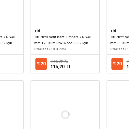
Titi
Titi
ara 740x40
Titi 7823 Şerit Bant Zımpara 740x40
Titi 7822 Ş
59 için
mm 120 Kum Rox Wood 0059 için
mm 80 Kum 
Stok Kodu :
TITI.7823
Stok Kodu :
144,00 TL
1
%20
%20
115,20 TL
1