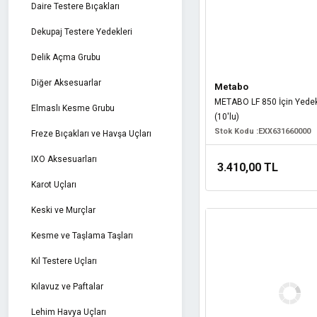
Daire Testere Bıçakları
Dekupaj Testere Yedekleri
Delik Açma Grubu
Diğer Aksesuarlar
Metabo
METABO LF 850 İçin Yede
Elmaslı Kesme Grubu
(10'lu)
Stok Kodu :
EXX631660000
Freze Bıçakları ve Havşa Uçları
IXO Aksesuarları
3.410,00 TL
Karot Uçları
Keski ve Murçlar
Kesme ve Taşlama Taşları
Kıl Testere Uçları
Kılavuz ve Paftalar
Lehim Havya Uçları