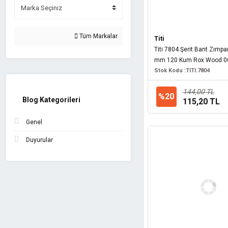
Pro-Cut (35)
Mercure (31)
Tüm Markalar
Titi
Nikon (31)
Titi 7804 Şerit Bant Zımp
Karbosan (27)
mm 120 Kum Rox Wood 00
Stok Kodu :
TITI.7804
Alfra (23)
Dewalt (21)
144,00 TL
%20
Blog Kategorileri
115,20 TL
Weller (21)
Eberle (19)
Genel
Euromax (17)
Duyurular
Rox Wood (17)
TROY (16)
Rox (15)
Mannesmann (14)
Redhit (12)
WERT (12)