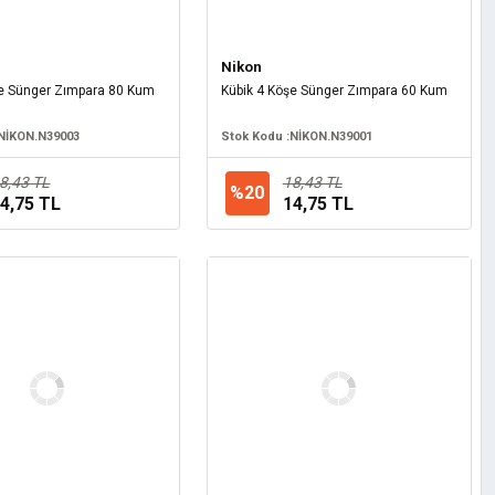
Nikon
şe Sünger Zımpara 80 Kum
Kübik 4 Köşe Sünger Zımpara 60 Kum
NİKON.N39003
Stok Kodu :
NİKON.N39001
8,43 TL
18,43 TL
%20
4,75 TL
14,75 TL