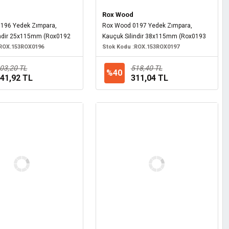
Rox Wood
196 Yedek Zımpara,
Rox Wood 0197 Yedek Zımpara,
indir 25x115mm (Rox0192
Kauçuk Silindir 38x115mm (Rox0193
ROX.153ROX0196
için)
Stok Kodu :
ROX.153ROX0197
03,20 TL
518,40 TL
%40
41,92 TL
311,04 TL