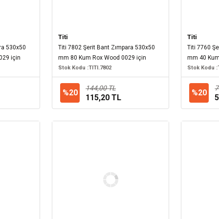
Titi
Titi
ara 530x50
Titi 7802 Şerit Bant Zımpara 530x50
Titi 7760 Ş
29 için
mm 80 Kum Rox Wood 0029 için
mm 40 Kum 
Stok Kodu :
TITI.7802
Stok Kodu :
144,00 TL
7
%20
%20
115,20 TL
5