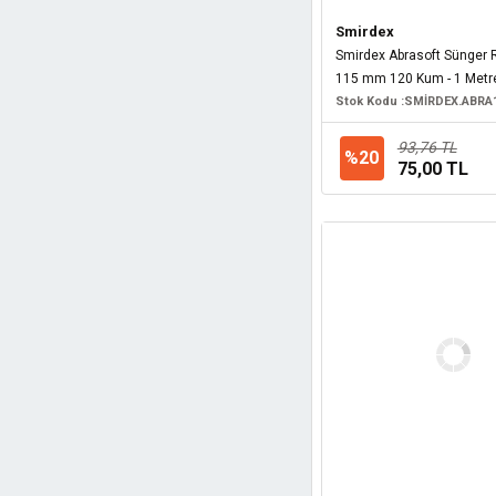
Combat (1)
Smirdex
Smirdex Abrasoft Sünger 
Daystar (1)
115 mm 120 Kum - 1 Metr
Gedore (1)
Stok Kodu :
SMİRDEX.ABRA
Horusdy (1)
93,76 TL
%20
Hultafors (1)
75,00 TL
Ingco (1)
Interflex (1)
Magicat (1)
Promaster (1)
Vinko (1)
Woodflex (1)