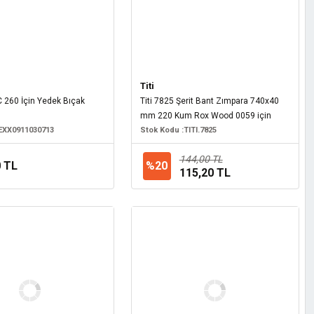
Titi
260 İçin Yedek Bıçak
Titi 7825 Şerit Bant Zımpara 740x40
mm 220 Kum Rox Wood 0059 için
EXX0911030713
Stok Kodu :
TITI.7825
144,00 TL
0 TL
%20
115,20 TL