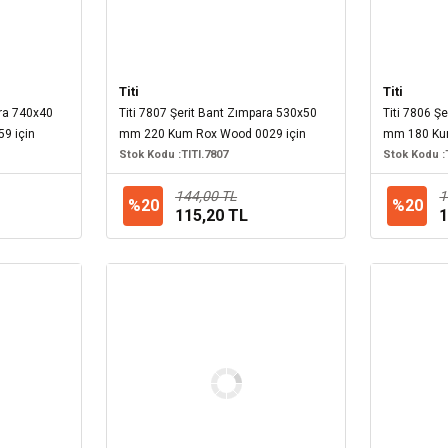
Titi
Titi
ara 740x40
Titi 7807 Şerit Bant Zımpara 530x50
Titi 7806 Ş
9 için
mm 220 Kum Rox Wood 0029 için
mm 180 Kum
Stok Kodu :
TITI.7807
Stok Kodu :
144,00 TL
1
%20
%20
115,20 TL
1