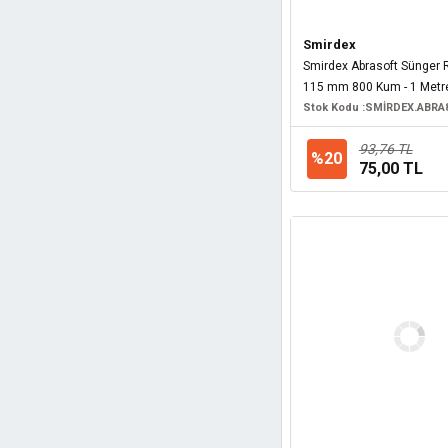
Partner (4)
Smirdex
Benz (3)
Smirdex Abrasoft Sünger 
Elta (3)
115 mm 800 Kum - 1 Metr
Stok Kodu :
SMİRDEX.ABRA
Hawk (3)
Kwb (3)
93,76 TL
%20
75,00 TL
LEO (3)
Promax (3)
Reis (3)
THREE STAR (3)
AEG (2)
Delta (2)
DMD (2)
Eltu (2)
Nora (2)
Astor (1)