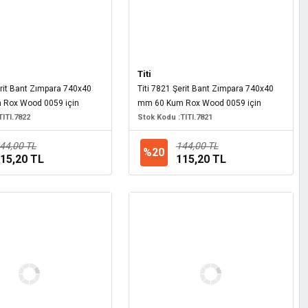
Titi
erit Bant Zımpara 740x40
Titi 7821 Şerit Bant Zımpara 740x40
Rox Wood 0059 için
mm 60 Kum Rox Wood 0059 için
TITI.7822
Stok Kodu :
TITI.7821
44,00 TL
144,00 TL
%20
15,20 TL
115,20 TL