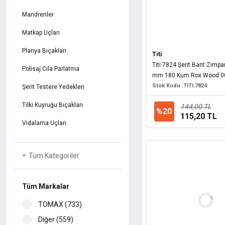
Mandrenler
Matkap Uçları
Planya Bıçakları
Titi
Titi 7824 Şerit Bant Zımp
Polisaj Cila Parlatma
mm 180 Kum Rox Wood 00
Stok Kodu :
TITI.7824
Şerit Testere Yedekleri
Tilki Kuyruğu Bıçakları
144,00 TL
%20
115,20 TL
Vidalama Uçları
Tüm Kategoriler
Tüm Markalar
TOMAX (733)
Diğer (559)