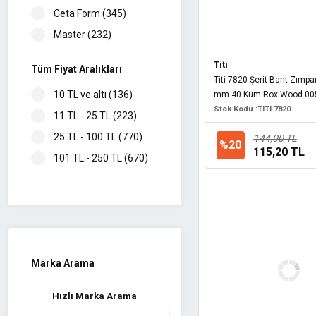
Ceta Form (345)
Master (232)
Makita (195)
Titi
Tüm Fiyat Aralıkları
Bosch (161)
Titi 7820 Şerit Bant Zımp
10 TL ve altı (136)
mm 40 Kum Rox Wood 005
Titi (103)
Stok Kodu :
TITI.7820
11 TL - 25 TL (223)
İzeltaş (88)
25 TL - 100 TL (770)
144,00 TL
Sia (83)
%20
115,20 TL
101 TL - 250 TL (670)
Topshop (69)
251 TL - 500 TL (475)
Stanley (68)
501 TL - 1000 TL
FE (61)
(470)
Mte (61)
1001 TL - 99999 TL
Todrill (52)
(635)
Marka Arama
Narex (42)
Labor (41)
Hızlı Marka Arama
Knisaw (36)