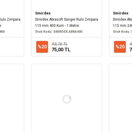
Smirdex
Smirdex
Rulo Zımpara
Smirdex Abrasoft Sünger Rulo Zımpara
Smirdex Ab
e
115 mm 400 Kum - 1 Metre
115 mm 240
800
Stok Kodu :
SMİRDEX.ABRA400
Stok Kodu :
93,76 TL
9
%20
%20
75,00 TL
7