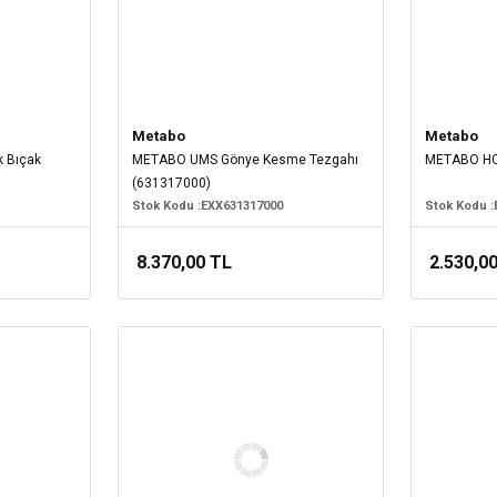
Metabo
Metabo
k Bıçak
METABO UMS Gönye Kesme Tezgahı
METABO HC 
(631317000)
Stok Kodu :
EXX631317000
Stok Kodu :
8.370,00 TL
2.530,0