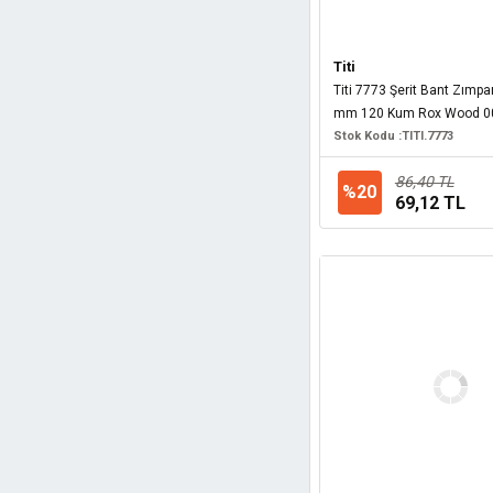
Eurostar (11)
Stryi (11)
Titi
Titi 7773 Şerit Bant Zımp
Scheppach (10)
mm 120 Kum Rox Wood 00
Pro-Scr (8)
Stok Kodu :
TITI.7773
Black+Decker (7)
86,40 TL
%20
Dandoo (7)
69,12 TL
Smirdex (7)
Metabo (6)
Norton (6)
Pro-Saw (6)
Eltos (5)
Era Tool (5)
Rapid (5)
Senbang (5)
Milwaukee (4)