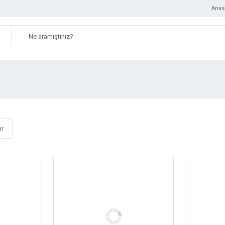
Anas
ar