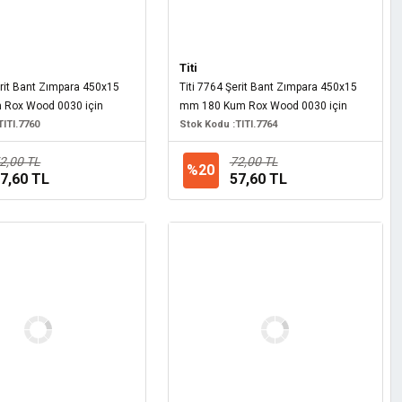
Titi
erit Bant Zımpara 450x15
Titi 7764 Şerit Bant Zımpara 450x15
Rox Wood 0030 için
mm 180 Kum Rox Wood 0030 için
TITI.7760
Stok Kodu :
TITI.7764
2,00 TL
72,00 TL
%20
7,60 TL
57,60 TL