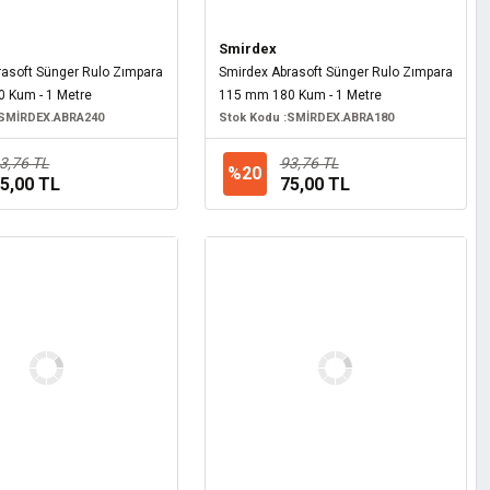
Smirdex
rasoft Sünger Rulo Zımpara
Smirdex Abrasoft Sünger Rulo Zımpara
 Kum - 1 Metre
115 mm 180 Kum - 1 Metre
SMİRDEX.ABRA240
Stok Kodu :
SMİRDEX.ABRA180
3,76 TL
93,76 TL
%20
5,00 TL
75,00 TL