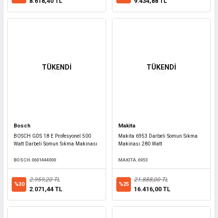
8.618,40 TL
9.434,88 TL
TÜKENDİ
TÜKENDİ
Bosch
Makita
BOSCH GDS 18 E Profesyonel 500
Makita 6953 Darbeli Somun Sıkma
Watt Darbeli Somun Sıkma Makinası
Makinası 280 Watt
BOSCH.0601444000
MAKITA.6953
2.959,20 TL
21.888,00 TL
%30
%25
2.071,44 TL
16.416,00 TL