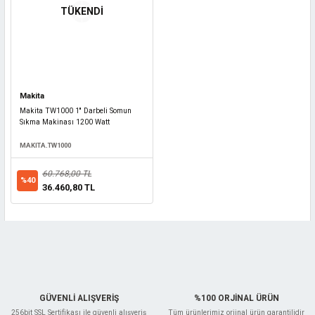
TÜKENDİ
Makita
Makita TW1000 1'' Darbeli Somun
Sıkma Makinası 1200 Watt
MAKITA.TW1000
60.768,00 TL
%40
36.460,80 TL
GÜVENLİ ALIŞVERİŞ
%100 ORJİNAL ÜRÜN
256bit SSL Sertifikası ile güvenli alışveriş
Tüm ürünlerimiz orjinal ürün garantilidir