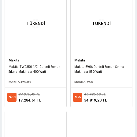
TÜKENDİ
TÜKENDİ
Makita
Makita
Makita TW0350 1/2'' Darbeli Somun
Makita 6906 Darbeli Somun Sıkma
Sıkma Makinası 400 Watt
Makinası 850 Watt
MAKITA.TW0350
MAKITA.6906
27.878,40 TL
46.425,60 TL
%38
%25
17.284,61 TL
34.819,20 TL