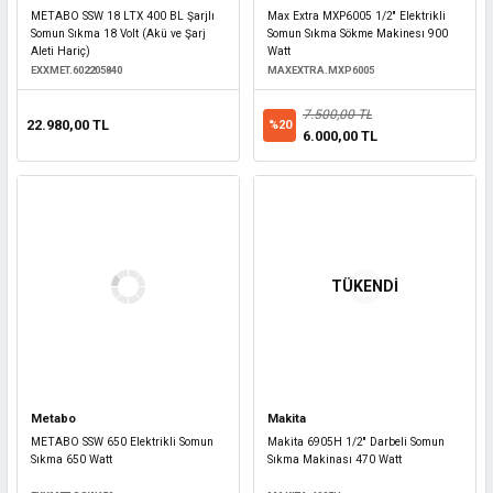
METABO SSW 18 LTX 400 BL Şarjlı
Max Extra MXP6005 1/2'' Elektrikli
Somun Sıkma 18 Volt (Akü ve Şarj
Somun Sıkma Sökme Makinesı 900
Aleti Hariç)
Watt
EXXMET.602205840
MAXEXTRA.MXP6005
7.500,00 TL
22.980,00 TL
%20
6.000,00 TL
TÜKENDİ
Metabo
Makita
METABO SSW 650 Elektrikli Somun
Makita 6905H 1/2'' Darbeli Somun
Sıkma 650 Watt
Sıkma Makinası 470 Watt