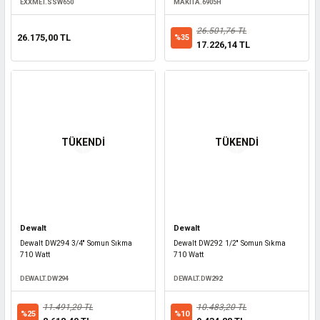
EXXMET.SSW650
MAKITA.6905H
26.501,76 TL
26.175,00 TL
%35
17.226,14 TL
TÜKENDİ
TÜKENDİ
Dewalt
Dewalt
Dewalt DW294 3/4'' Somun Sıkma
Dewalt DW292 1/2'' Somun Sıkma
710 Watt
710 Watt
DEWALT.DW294
DEWALT.DW292
11.491,20 TL
10.483,20 TL
%25
%10