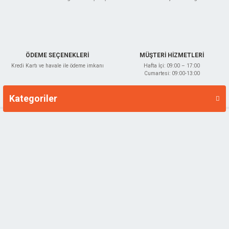
ÖDEME SEÇENEKLERİ
MÜŞTERİ HİZMETLERİ
Kredi Kartı ve havale ile ödeme imkanı
Hafta İçi: 09:00 – 17:00
Cumartesi: 09:00-13:00
Kategoriler
Markalar