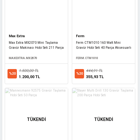
Max Extra
Ferm
Max Extra MX2070 Mini Taşlama
Ferm CTM1010 160 Watt Mini
Gravür Makinası Hobi Seti 211 Parça
Gravür Hobi Seti 40 Parça Aksesuarlı
MAXEXTRA.MX2070
FERM.CTM1010
1.500,00 TL
444,91 TL
%20
%20
1.200,00 TL
355,93 TL
TÜKENDİ
TÜKENDİ