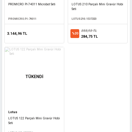
PROMICRO PI-74011 Microbot Seti
LOTUS 210 Parçalı Mini Gravür Hobi
Seti
PROMICRO.PI-74011
LOTUS210.1537223
355,93 TL
3.144,96 TL
%20
284,75 TL
TÜKENDİ
Lotus
LOTUS 122 Parçalı Mini Gravür Hobi
Seti