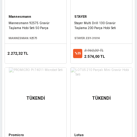
Mannesmann
STAYER
Mannesmann 92575 Gravür
Stayer Multi Drill 130 Gravür
Taşlama Hobi Seti 50 Parça
Taşlama 200 Parça Hobi Seti
MANNESMAN.92575
STAYER.ESY-31014
3.960,00 TL
2.272,32 TL
%35
2.574,00 TL
TÜKENDİ
TÜKENDİ
Promicro
Lotus