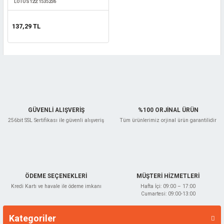
LOTUS122.1535236
137,29 TL
GÜVENLİ ALIŞVERİŞ
%100 ORJİNAL ÜRÜN
256bit SSL Sertifikası ile güvenli alışveriş
Tüm ürünlerimiz orjinal ürün garantilidir
ÖDEME SEÇENEKLERİ
MÜŞTERİ HİZMETLERİ
Kredi Kartı ve havale ile ödeme imkanı
Hafta İçi: 09:00 – 17:00
Cumartesi: 09:00-13:00
Kategoriler
Markalar