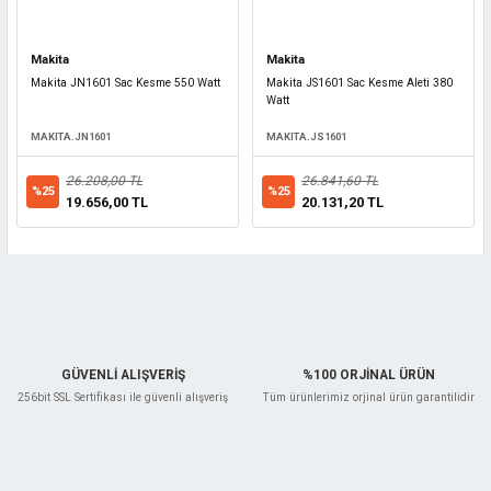
Makita
Makita
Makita JN1601 Sac Kesme 550 Watt
Makita JS1601 Sac Kesme Aleti 380
Watt
MAKITA.JN1601
MAKITA.JS1601
26.208,00 TL
26.841,60 TL
%25
%25
19.656,00 TL
20.131,20 TL
GÜVENLİ ALIŞVERİŞ
%100 ORJİNAL ÜRÜN
256bit SSL Sertifikası ile güvenli alışveriş
Tüm ürünlerimiz orjinal ürün garantilidir