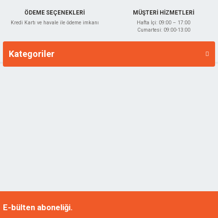
ÖDEME SEÇENEKLERİ
MÜŞTERİ HİZMETLERİ
Kredi Kartı ve havale ile ödeme imkanı
Hafta İçi: 09:00 – 17:00
Cumartesi: 09:00-13:00
Kategoriler
Markalar
E-bülten aboneliği.