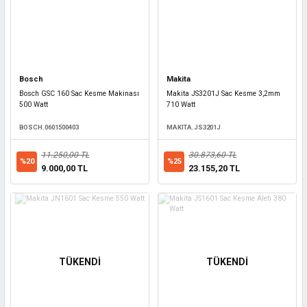
Bosch
Makita
Bosch GSC 160 Sac Kesme Makinası
Makita JS3201J Sac Kesme 3,2mm
500 Watt
710 Watt
BOSCH.0601500403
MAKITA.JS3201J
11.250,00 TL
30.873,60 TL
%20
%25
9.000,00 TL
23.155,20 TL
TÜKENDİ
TÜKENDİ