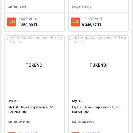
MYTOL.FY118
CORA.1.5HP6
1.687,50 TL
11.128,90 TL
%20
%25
1.350,00 TL
8.346,67 TL
TÜKENDİ
TÜKENDİ
MyTOL
MyTOL
MyTOL Hava Kompresörü 4 HP 8
MyTOL Hava Kompresörü 2 HP 8
Bar 200 Litre
Bar 50 Litre
MYTOL.MY14303
MYTOL.MY14301