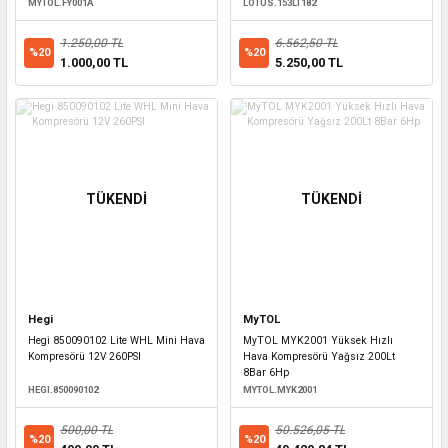
MYTOL.FY001A
LOTUS.153LT182
1.250,00 TL
6.562,50 TL
%20
%20
1.000,00 TL
5.250,00 TL
TÜKENDİ
TÜKENDİ
Hegi
MyTOL
Hegi 850090102 Lite WHL Mini Hava
MyTOL MYK2001 Yüksek Hızlı
Kompresörü 12V 260PSI
Hava Kompresörü Yağsız 200Lt
8Bar 6Hp
HEGI.850090102
MYTOL.MYK2001
500,00 TL
50.526,05 TL
%20
%20