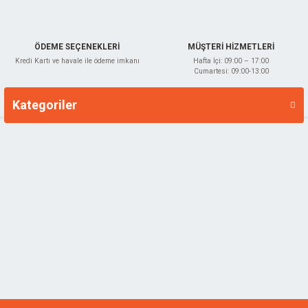
ÖDEME SEÇENEKLERİ
MÜŞTERİ HİZMETLERİ
Kredi Kartı ve havale ile ödeme imkanı
Hafta İçi: 09:00 – 17:00
Cumartesi: 09:00-13:00
Kategoriler
Markalar