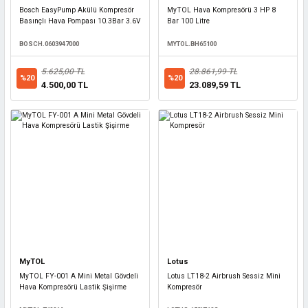
Bosch EasyPump Akülü Kompresör
MyTOL Hava Kompresörü 3 HP 8
Basınçlı Hava Pompası 10.3Bar 3.6V
Bar 100 Litre
BOSCH.0603947000
MYTOL.BH65100
5.625,00 TL
28.861,99 TL
%20
%20
4.500,00 TL
23.089,59 TL
MyTOL
Lotus
MyTOL FY-001 A Mini Metal Gövdeli
Lotus LT18-2 Airbrush Sessiz Mini
Hava Kompresörü Lastik Şişirme
Kompresör