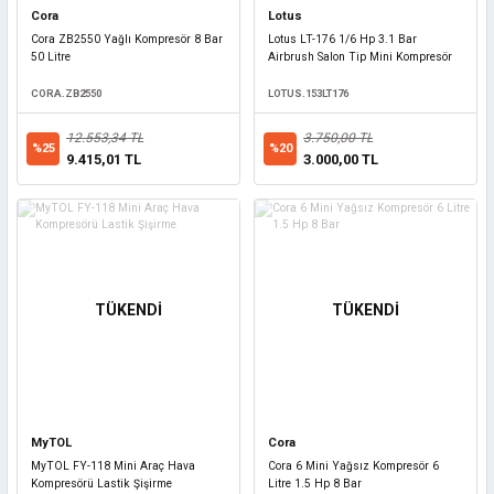
Cora
Lotus
Cora ZB2550 Yağlı Kompresör 8 Bar
Lotus LT-176 1/6 Hp 3.1 Bar
50 Litre
Airbrush Salon Tip Mini Kompresör
CORA.ZB2550
LOTUS.153LT176
12.553,34 TL
3.750,00 TL
%25
%20
9.415,01 TL
3.000,00 TL
TÜKENDİ
TÜKENDİ
MyTOL
Cora
MyTOL FY-118 Mini Araç Hava
Cora 6 Mini Yağsız Kompresör 6
Kompresörü Lastik Şişirme
Litre 1.5 Hp 8 Bar