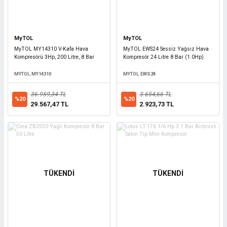
MyTOL
MyTOL
MyTOL MY14310 V-Kafa Hava
MyTOL EWS24 Sessiz Yağsız Hava
Kompresörü 3Hp, 200 Litre, 8 Bar
Kompresör 24 Litre 8 Bar (1.0Hp)
MYTOL.MY14310
MYTOL.EWS24
36.959,34 TL
3.654,66 TL
%20
%20
29.567,47 TL
2.923,73 TL
TÜKENDİ
TÜKENDİ