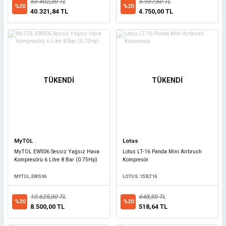
50.402,30 TL
5.937,50 TL
%20
%20
40.321,84 TL
4.750,00 TL
TÜKENDİ
TÜKENDİ
MyTOL
Lotus
MyTOL EWS06 Sessiz Yağsız Hava
Lotus LT-16 Panda Mini Airbrush
Kompresörü 6 Litre 8 Bar (0.75Hp)
Kompresör
MYTOL.EWS06
LOTUS.153LT16
10.625,00 TL
648,30 TL
%20
%20
8.500,00 TL
518,64 TL