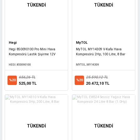
TÜKENDİ
TÜKENDİ
Hegi
MyTOL
Hegi 850090100 Pro Mini Hava
MyTOL MY14309 V-Kafa Hava
Kompresörü Lastik Şişirme 12V
Kompresörü 2Hp, 100 Litre, 8 Bar
HEGI.850090100
MYTOL.MY14309
656,26 TL
25.590,12 TL
%20
%20
525,00 TL
20.472,10 TL
TÜKENDİ
TÜKENDİ