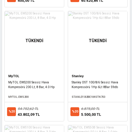
400,00 TL
40.420,84 TL
TÜKENDİ
TÜKENDİ
MyTOL
Stanley
MyTOL EWS200 Sessiz Hava
Stanley DST 100/8/6 Sessiz Hava
Kompresörü 200 Lt, 8 Bar, 4.0 Hp
Kompressörü 1Hp 6Lt 8Bar 59db
MYTOL.EWS200
STANLEY.B2BE104STN703
54.752,62 TL
6.875,00 TL
%20
%20
43.802,09 TL
5.500,00 TL