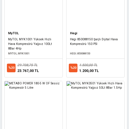
MyTOL
Hegi
MyTOL MYK1001 Yüksek Hızlı
Hegi 850088150 Şarjlı Dijital Hava
Hava Kompresörü Yağsız 100Lt
Kompresörü 150 PSI
8Bar 4Hp
MYTOL.MYK1001
HEGI.850088150
29.708,75 TL
1.500,00 TL
%20
%20
23.767,00 TL
1.200,00 TL