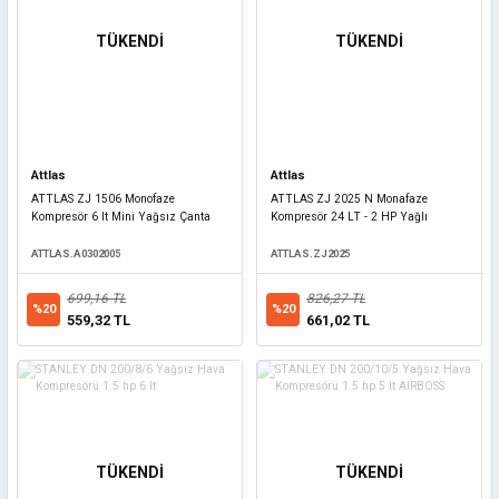
TÜKENDİ
TÜKENDİ
Attlas
Attlas
ATTLAS ZJ 1506 Monofaze
ATTLAS ZJ 2025 N Monafaze
Kompresör 6 lt Mini Yağsız Çanta
Kompresör 24 LT - 2 HP Yağlı
ATTLAS.A0302005
ATTLAS.ZJ2025
699,16 TL
826,27 TL
%20
%20
559,32 TL
661,02 TL
TÜKENDİ
TÜKENDİ