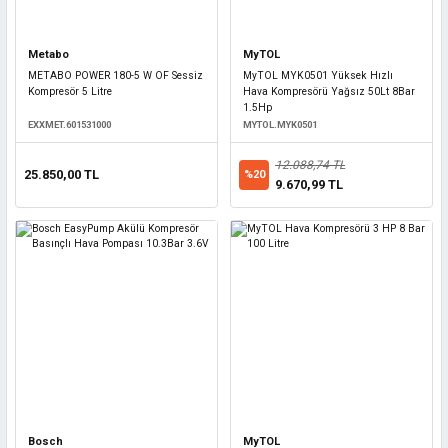
Metabo
MyTOL
METABO POWER 180-5 W OF Sessiz
MyTOL MYK0501 Yüksek Hızlı
Kompresör 5 Litre
Hava Kompresörü Yağsız 50Lt 8Bar
1.5Hp
EXXMET.601531000
MYTOL.MYK0501
12.088,74 TL
25.850,00 TL
%20
9.670,99 TL
Bosch
MyTOL