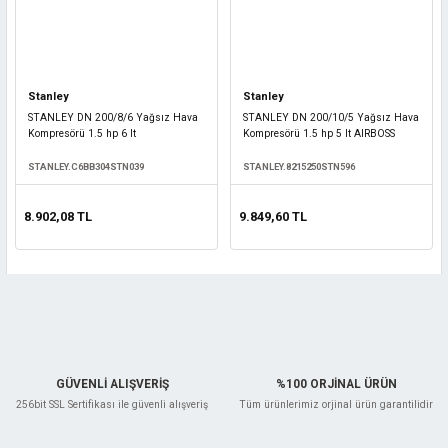
Stanley
Stanley
STANLEY DN 200/8/6 Yağsız Hava
STANLEY DN 200/10/5 Yağsız Hava
Kompresörü 1.5 hp 6 lt
Kompresörü 1.5 hp 5 lt AIRBOSS
STANLEY.C6BB304STN039
STANLEY.8215250STN596
8.902,08 TL
9.849,60 TL
GÜVENLİ ALIŞVERİŞ
%100 ORJİNAL ÜRÜN
256bit SSL Sertifikası ile güvenli alışveriş
Tüm ürünlerimiz orjinal ürün garantilidir