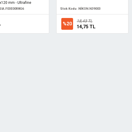
x120 mm - Ultrafine
SIA.F03E00R8G6
Stok Kodu :
NİKON.N39003
18,43 TL
L
%20
14,75 TL