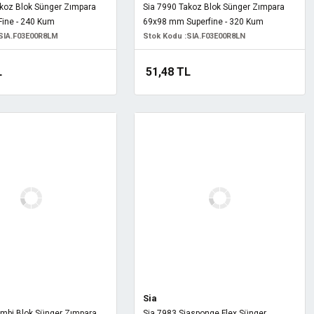
akoz Blok Sünger Zımpara
Sia 7990 Takoz Blok Sünger Zımpara
ine - 240 Kum
69x98 mm Superfine - 320 Kum
SIA.F03E00R8LM
Stok Kodu :
SIA.F03E00R8LN
L
51,48 TL
Sia
ombi Blok Sünger Zımpara
Sia 7983 Siasponge Flex Sünger