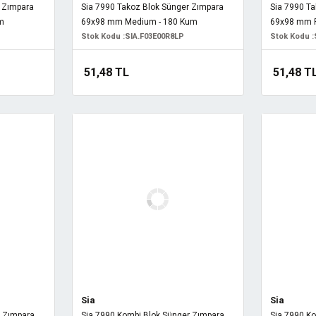
r Zımpara
Sia 7990 Takoz Blok Sünger Zımpara
Sia 7990 T
m
69x98 mm Medium - 180 Kum
69x98 mm F
Stok Kodu :
SIA.F03E00R8LP
Stok Kodu :
51,48 TL
51,48 T
Sia
Sia
r Zımpara
Sia 7990 Kombi Blok Sünger Zımpara
Sia 7990 K