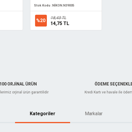
Stok Kodu :
NİKON.N39005
18,43 TL
%20
14,75 TL
100 ORJİNAL ÜRÜN
ÖDEME SEÇENEKLE
erimiz orjinal ürün garantilidir
Kredi Kartı ve havale ile öde
Kategoriler
Markalar