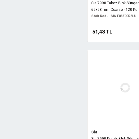
Sia 7990 Takoz Blok Sünge
69x98 mm Coarse - 120 Ku
Stok Kodu :
SIA.F03E00R8LU
51,48 TL
Sia
Sia 7990 Kombi Blok Sünge