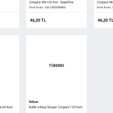
Zımpara 98x120 mm - Superfine
Zımpara 98
Stok Kodu :
SIA.F03E00R8ES
Stok Kodu :
46,20 TL
46,20 T
TÜKENDİ
Nikon
ra 60 Kum
Kübik 4 Köşe Sünger Zımpara 120 Kum