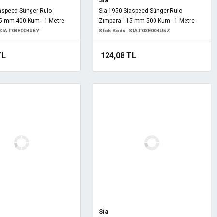
Sia
iaspeed Sünger Rulo
Sia 1950 Siaspeed Sünger Rulo
5 mm 400 Kum - 1 Metre
Zımpara 115 mm 500 Kum - 1 Metre
SIA.F03E004U5Y
Stok Kodu :
SIA.F03E004U5Z
TL
124,08 TL
Sia