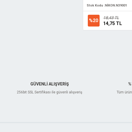
Stok Kodu :
NİKON.N39001
18,43 TL
%20
14,75 TL
GÜVENLİ ALIŞVERİŞ
%
256bit SSL Sertifikası ile güvenli alışveriş
Tüm ürünl