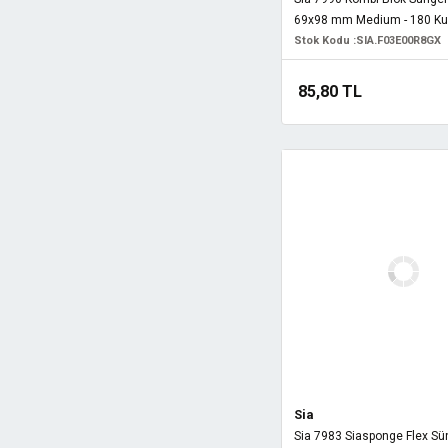
69x98 mm Medium - 180 K
Stok Kodu :
SIA.F03E00R8GX
85,80 TL
Sia
Sia 7983 Siasponge Flex Sü