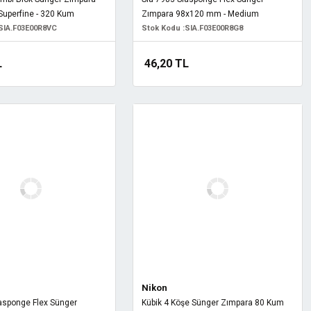
uperfine - 320 Kum
Zımpara 98x120 mm - Medium
SIA.F03E00R8VC
Stok Kodu :
SIA.F03E00R8G8
L
46,20 TL
Nikon
asponge Flex Sünger
Kübik 4 Köşe Sünger Zımpara 80 Kum