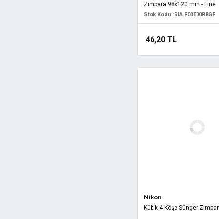
Zımpara 98x120 mm - Fine
Stok Kodu :
SIA.F03E00R8GF
46,20 TL
Nikon
Kübik 4 Köşe Sünger Zımpa