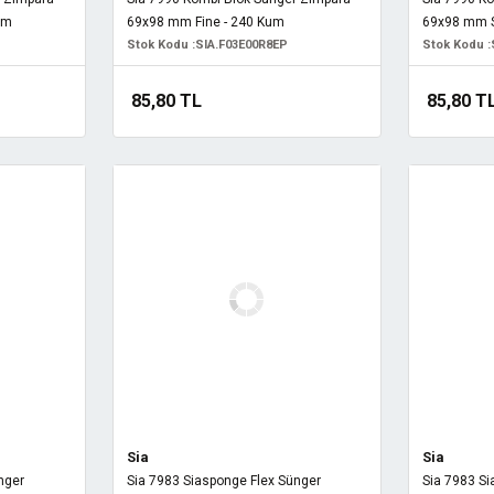
um
69x98 mm Fine - 240 Kum
69x98 mm S
Stok Kodu :
SIA.F03E00R8EP
Stok Kodu :
85,80 TL
85,80 T
Sia
Sia
nger
Sia 7983 Siasponge Flex Sünger
Sia 7983 Si