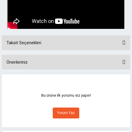
Taksit Seçenekleri
Önerileriniz
Bu ürünün fiyat bilgisi, resim, ürün açıklamalarında ve diğer konularda
yetersiz gördüğünüz noktaları öneri formunu kullanarak tarafımıza
iletebilirsiniz.
Görüş ve önerileriniz için teşekkür ederiz.
Bu ürüne ilk yorumu siz yapın!
Ürün resmi kalitesiz, bozuk veya görüntülenemiyor.
Yorum Yaz
Ürün açıklamasında eksik bilgiler bulunuyor.
Ürün bilgilerinde hatalar bulunuyor.