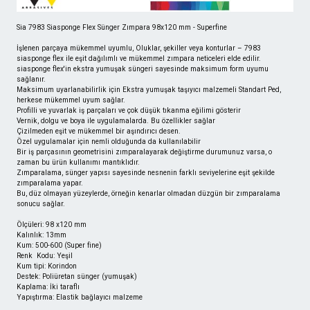
Sia 7983 Siasponge Flex Sünger Zımpara 98x120 mm - Superfine
İşlenen parçaya mükemmel uyumlu, Oluklar, şekiller veya konturlar – 7983
siasponge flex ile eşit dağılımlı ve mükemmel zımpara neticeleri elde edilir.
siasponge flex'in ekstra yumuşak süngeri sayesinde maksimum form uyumu
sağlanır.
Maksimum uyarlanabilirlik için Ekstra yumuşak taşıyıcı malzemeli Standart Ped,
herkese mükemmel uyum sağlar.
Profilli ve yuvarlak iş parçaları ve çok düşük tıkanma eğilimi gösterir
Vernik, dolgu ve boya ile uygulamalarda. Bu özellikler sağlar
Çizilmeden eşit ve mükemmel bir aşındırıcı desen.
Özel uygulamalar için nemli olduğunda da kullanılabilir
Bir iş parçasının geometrisini zımparalayarak değiştirme durumunuz varsa, o
zaman bu ürün kullanımı mantıklıdır.
Zımparalama, sünger yapısı sayesinde nesnenin farklı seviyelerine eşit şekilde
zımparalama yapar.
Bu, düz olmayan yüzeylerde, örneğin kenarlar olmadan düzgün bir zımparalama
sonucu sağlar.
Ölçüleri: 98 x120 mm
Kalınlık: 13mm
Kum: 500-600 (Super fine)
Renk Kodu: Yeşil
Kum tipi: Korindon
Destek: Poliüretan sünger (yumuşak)
Kaplama: İki taraflı
Yapıştırma: Elastik bağlayıcı malzeme