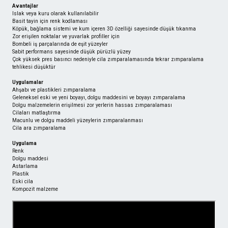
Avantajlar
Islak veya kuru olarak kullanılabilir
Basit tayin için renk kodlaması
Köpük, bağlama sistemi ve kum içeren 3D özelliği sayesinde düşük tıkanma
Zor erişilen noktalar ve yuvarlak profiller için
Bombeli iş parçalarında de eşit yüzeyler
Sabit performans sayesinde düşük pürüzlü yüzey
Çok yüksek pres basıncı nedeniyle cila zımparalamasında tekrar zımparalama
tehlikesi düşüktür
Uygulamalar
Ahşabı ve plastikleri zımparalama
Geleneksel eski ve yeni boyayı, dolgu maddesini ve boyayı zımparalama
Dolgu malzemelerin erişilmesi zor yerlerin hassas zımparalaması
Cilaları matlaştırma
Macunlu ve dolgu maddeli yüzeylerin zımparalanması
Cila ara zımparalama
Uygulama
Renk
Dolgu maddesi
Astarlama
Plastik
Eski cila
Kompozit malzeme