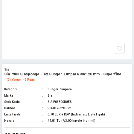
Sia
Sia 7983 Siasponge Flex Sünger Zımpara 98x120 mm - Superfine
(0) Yorum - 0 Puan
Kategori
Sünger Zımpara
Marka
Sia
Stok Kodu
SIA.F03E00R8ES
Barkod
5060126291022
Liste Fiyatı
0,70 EUR + KDV (İndirimsiz Liste Fiyatı)
Havale
44,81 TL (%3,00 havale indirimi)