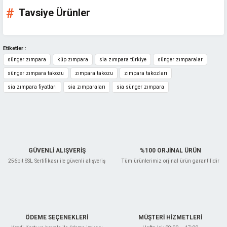
Ürün fiyatı diğer sitelerden daha pahalı.
Tavsiye Ürünler
Bu ürüne benzer farklı alternatifler olmalı.
Etiketler :
sünger zımpara
küp zımpara
sia zımpara türkiye
sünger zımparalar
sünger zımpara takozu
zımpara takozu
zımpara takozları
Gönder
sia zımpara fiyatları
sia zımparaları
sia sünger zımpara
GÜVENLİ ALIŞVERİŞ
%100 ORJİNAL ÜRÜN
256bit SSL Sertifikası ile güvenli alışveriş
Tüm ürünlerimiz orjinal ürün garantilidir
Sia
Sia 7983 Siasponge Flex Sünger Zımpara 98x120 mm - Ultrafine
ÖDEME SEÇENEKLERİ
MÜŞTERİ HİZMETLERİ