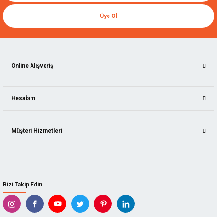
Sia 7983 Siasponge Flex Sünger Zımpara 98x120 mm - Fine
Üye Ol
SIA.F03E00R8GF
46,20 TL
Online Alışveriş
Hesabım
Müşteri Hizmetleri
Bizi Takip Edin