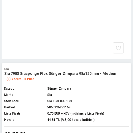
Sia
Sia 7983 Siasponge Flex Sünger Zımpara 98x120 mm - Medium
(0) Yorum - 0 Puan
Kategori
Sünger Zımpara
Marka
Sia
Stok Kodu
SIA.F03E00R8G8
Barkod
5060126291169
Liste Fiyatı
0,70 EUR + KDV (İndirimsiz Liste Fiyatı)
Havale
44,81 TL (%3,00 havale indirimi)