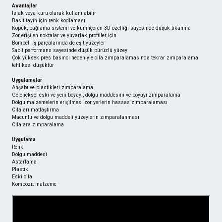
Avantajlar
Islak veya kuru olarak kullanılabilir
Basit tayin için renk kodlaması
Köpük, bağlama sistemi ve kum içeren 3D özelliği sayesinde düşük tıkanma
Zor erişilen noktalar ve yuvarlak profiller için
Bombeli iş parçalarında de eşit yüzeyler
Sabit performans sayesinde düşük pürüzlü yüzey
Çok yüksek pres basıncı nedeniyle cila zımparalamasında tekrar zımparalama
tehlikesi düşüktür
Uygulamalar
Ahşabı ve plastikleri zımparalama
Geleneksel eski ve yeni boyayı, dolgu maddesini ve boyayı zımparalama
Dolgu malzemelerin erişilmesi zor yerlerin hassas zımparalaması
Cilaları matlaştırma
Macunlu ve dolgu maddeli yüzeylerin zımparalanması
Cila ara zımparalama
Uygulama
Renk
Dolgu maddesi
Astarlama
Plastik
Eski cila
Kompozit malzeme