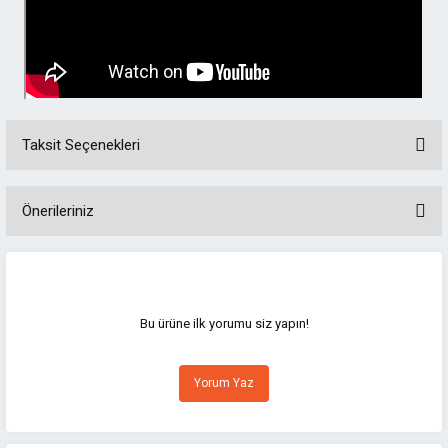
Taksit Seçenekleri
Önerileriniz
Bu ürünün fiyat bilgisi, resim, ürün açıklamalarında ve diğer konularda
yetersiz gördüğünüz noktaları öneri formunu kullanarak tarafımıza
iletebilirsiniz.
Görüş ve önerileriniz için teşekkür ederiz.
Bu ürüne ilk yorumu siz yapın!
Ürün resmi kalitesiz, bozuk veya görüntülenemiyor.
Yorum Yaz
Ürün açıklamasında eksik bilgiler bulunuyor.
Ürün bilgilerinde hatalar bulunuyor.