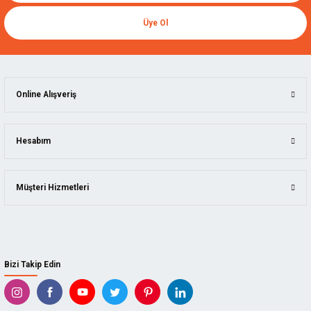
Sia
Üye Ol
Sia 7983 Siasponge Flex Sünger Zımpara 98x120 mm - Superfine
SIA.F03E00R8ES
46,20 TL
Online Alışveriş
Hesabım
Müşteri Hizmetleri
Bizi Takip Edin