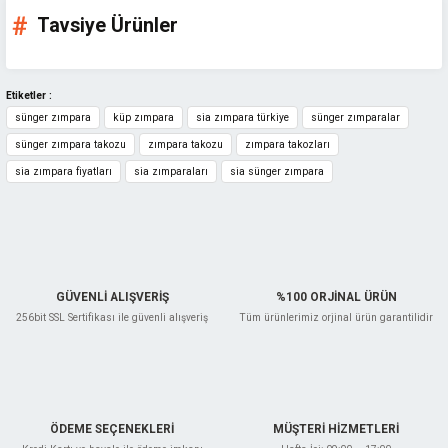
Ürün fiyatı diğer sitelerden daha pahalı.
Tavsiye Ürünler
Bu ürüne benzer farklı alternatifler olmalı.
Etiketler :
sünger zımpara
küp zımpara
sia zımpara türkiye
sünger zımparalar
sünger zımpara takozu
zımpara takozu
zımpara takozları
Gönder
sia zımpara fiyatları
sia zımparaları
sia sünger zımpara
GÜVENLİ ALIŞVERİŞ
%100 ORJİNAL ÜRÜN
256bit SSL Sertifikası ile güvenli alışveriş
Tüm ürünlerimiz orjinal ürün garantilidir
Sia
Sia 7983 Siasponge Flex Sünger Zımpara 98x120 mm - Ultrafine
ÖDEME SEÇENEKLERİ
MÜŞTERİ HİZMETLERİ