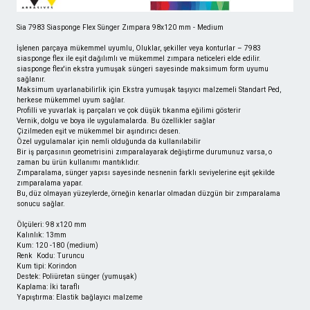
Sia 7983 Siasponge Flex Sünger Zımpara 98x120 mm - Medium
İşlenen parçaya mükemmel uyumlu, Oluklar, şekiller veya konturlar – 7983
siasponge flex ile eşit dağılımlı ve mükemmel zımpara neticeleri elde edilir.
siasponge flex'in ekstra yumuşak süngeri sayesinde maksimum form uyumu
sağlanır.
Maksimum uyarlanabilirlik için Ekstra yumuşak taşıyıcı malzemeli Standart Ped,
herkese mükemmel uyum sağlar.
Profilli ve yuvarlak iş parçaları ve çok düşük tıkanma eğilimi gösterir
Vernik, dolgu ve boya ile uygulamalarda. Bu özellikler sağlar
Çizilmeden eşit ve mükemmel bir aşındırıcı desen.
Özel uygulamalar için nemli olduğunda da kullanılabilir
Bir iş parçasının geometrisini zımparalayarak değiştirme durumunuz varsa, o
zaman bu ürün kullanımı mantıklıdır.
Zımparalama, sünger yapısı sayesinde nesnenin farklı seviyelerine eşit şekilde
zımparalama yapar.
Bu, düz olmayan yüzeylerde, örneğin kenarlar olmadan düzgün bir zımparalama
sonucu sağlar.
Ölçüleri: 98 x120 mm
Kalınlık: 13mm
Kum: 120 -180 (medium)
Renk Kodu: Turuncu
Kum tipi: Korindon
Destek: Poliüretan sünger (yumuşak)
Kaplama: İki taraflı
Yapıştırma: Elastik bağlayıcı malzeme