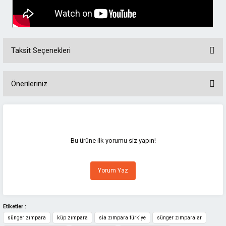
Taksit Seçenekleri
Önerileriniz
Bu ürünün fiyat bilgisi, resim, ürün açıklamalarında ve diğer konularda
yetersiz gördüğünüz noktaları öneri formunu kullanarak tarafımıza
iletebilirsiniz.
Görüş ve önerileriniz için teşekkür ederiz.
Bu ürüne ilk yorumu siz yapın!
Ürün resmi kalitesiz, bozuk veya görüntülenemiyor.
Yorum Yaz
Ürün açıklamasında eksik bilgiler bulunuyor.
Ürün bilgilerinde hatalar bulunuyor.
Ürün fiyatı diğer sitelerden daha pahalı.
Etiketler :
sünger zımpara
küp zımpara
sia zımpara türkiye
sünger zımparalar
Bu ürüne benzer farklı alternatifler olmalı.