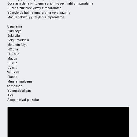
Boyaların daha iyi tutunması için yüzeyi hafif zımparalama
Düzensizliklerde yüzey zımparalama
Yüzeylerde hafif zımparalama veya kazıma
Macun çekilmiş yüzeyleri zımparalama
Uygulama
Eski boya
Eski cila
Dolgu maddesi
Melamin folyo
NC cila
PUR cila
Macun
UP cila
UV cila
Sulu cila
Plastik
Mineral malzeme
Sert ahşap
Yumuşak ahşap
Alçı
Alçıpan elyaf plakalar