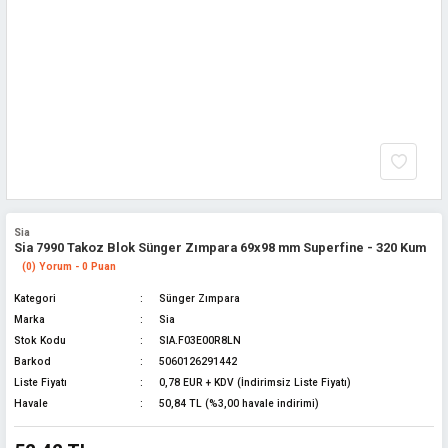
Sia
Sia 7990 Takoz Blok Sünger Zımpara 69x98 mm Superfine - 320 Kum
(0) Yorum - 0 Puan
Kategori
Sünger Zımpara
Marka
Sia
Stok Kodu
SIA.F03E00R8LN
Barkod
5060126291442
Liste Fiyatı
0,78 EUR + KDV (İndirimsiz Liste Fiyatı)
Havale
50,84 TL (%3,00 havale indirimi)