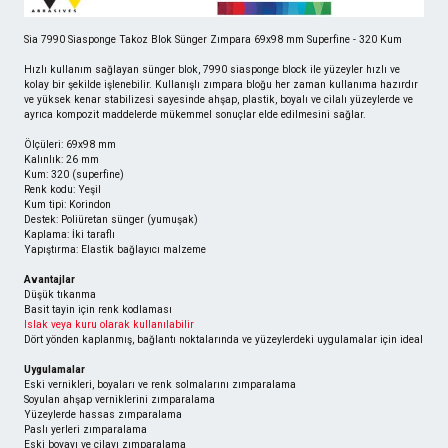
Sia 7990 Siasponge Takoz Blok Sünger Zımpara 69x98 mm Superfine - 320 Kum
Hızlı kullanım sağlayan sünger blok, 7990 siasponge block ile yüzeyler hızlı ve
kolay bir şekilde işlenebilir. Kullanışlı zımpara bloğu her zaman kullanıma hazırdır
ve yüksek kenar stabilizesi sayesinde ahşap, plastik, boyalı ve cilalı yüzeylerde ve
ayrıca kompozit maddelerde mükemmel sonuçlar elde edilmesini sağlar.
Ölçüleri: 69x98 mm
Kalınlık: 26 mm
Kum: 320 (superfine)
Renk kodu: Yeşil
Kum tipi: Korindon
Destek: Poliüretan sünger (yumuşak)
Kaplama: İki taraflı
Yapıştırma: Elastik bağlayıcı malzeme
Avantajlar
Düşük tıkanma
Basit tayin için renk kodlaması
Islak veya kuru olarak kullanılabilir
Dört yönden kaplanmış, bağlantı noktalarında ve yüzeylerdeki uygulamalar için ideal
Uygulamalar
Eski vernikleri, boyaları ve renk solmalarını zımparalama
Soyulan ahşap verniklerini zımparalama
Yüzeylerde hassas zımparalama
Paslı yerleri zımparalama
Eski boyayı ve cilayı zımparalama