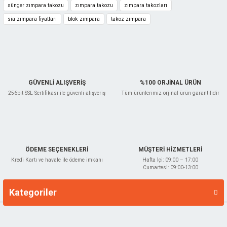
sünger zımpara takozu
zımpara takozu
zımpara takozları
sia zımpara fiyatları
blok zımpara
takoz zımpara
Gönder
GÜVENLİ ALIŞVERİŞ
%100 ORJİNAL ÜRÜN
256bit SSL Sertifikası ile güvenli alışveriş
Tüm ürünlerimiz orjinal ürün garantilidir
ÖDEME SEÇENEKLERİ
MÜŞTERİ HİZMETLERİ
Kredi Kartı ve havale ile ödeme imkanı
Hafta İçi: 09:00 – 17:00
Cumartesi: 09:00-13:00
Kategoriler
Markalar