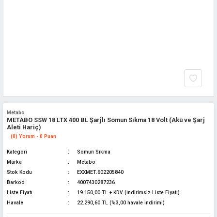
Metabo
METABO SSW 18 LTX 400 BL Şarjlı Somun Sıkma 18 Volt (Akü ve Şarj
Aleti Hariç)
(0) Yorum - 0 Puan
Kategori
Somun Sıkma
Marka
Metabo
Stok Kodu
EXXMET.602205840
Barkod
4007430287236
Liste Fiyatı
19.150,00 TL + KDV (İndirimsiz Liste Fiyatı)
Havale
22.290,60 TL (%3,00 havale indirimi)