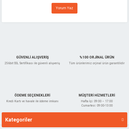
Ürün resmi kalitesiz, bozuk veya görüntülenemiyor.
Yorum Yaz
Ürün açıklamasında eksik bilgiler bulunuyor.
Ürün bilgilerinde hatalar bulunuyor.
Ürün fiyatı diğer sitelerden daha pahalı.
Bu ürüne benzer farklı alternatifler olmalı.
GÜVENLİ ALIŞVERİŞ
%100 ORJİNAL ÜRÜN
256bit SSL Sertifikası ile güvenli alışveriş
Tüm ürünlerimiz orjinal ürün garantilidir
Gönder
ÖDEME SEÇENEKLERİ
MÜŞTERİ HİZMETLERİ
Kredi Kartı ve havale ile ödeme imkanı
Hafta İçi: 09:00 – 17:00
Cumartesi: 09:00-13:00
Kategoriler
Markalar