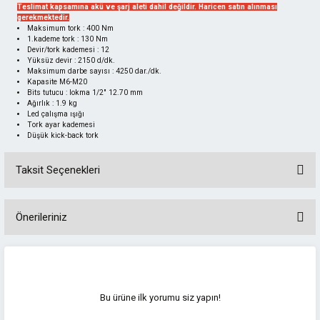
Teslimat kapsamına akü ve şarj aleti dahil değildir. Haricen satın alınması
gerekmektedir.
Maksimum tork : 400 Nm
1.kademe tork : 130 Nm
Devir/tork kademesi : 12
Yüksüz devir : 2150 d/dk.
Maksimum darbe sayısı : 4250 dar./dk.
Kapasite M6-M20
Bits tutucu : lokma 1/2" 12.70 mm
Ağırlık : 1.9 kg
Led çalışma ışığı
Tork ayar kademesi
Düşük kick-back tork
Taksit Seçenekleri
Önerileriniz
Bu ürünün fiyat bilgisi, resim, ürün açıklamalarında ve diğer konularda
yetersiz gördüğünüz noktaları öneri formunu kullanarak tarafımıza
iletebilirsiniz.
Görüş ve önerileriniz için teşekkür ederiz.
Bu ürüne ilk yorumu siz yapın!