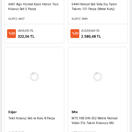
6467 Ağır Hizmet Kalın Helisli Ters
5444 Helicoil Seti Vida Diş Tamir
Kılavuz Seti 5 Parça
Takımı 131 Parça (Metal Kutu)
GLRYZ.6467
GLRYZ.5444
403,20 TL
3.225,60 TL
%20
%20
322,56 TL
2.580,48 TL
Diğer
Mte
Tekli Kılavuz Seti ve Kolu 8 Parça
MTE HSS DIN 352 Metrik Normal
Vidalı 3'lü Takım Kılavuzu M6