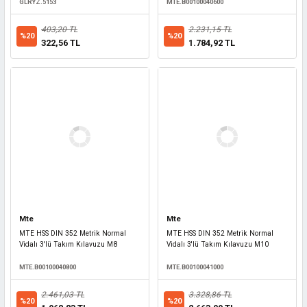
GLRYZ.5153
MTE.B00100040600
403,20 TL
2.231,15 TL
%20
%20
322,56 TL
1.784,92 TL
Mte
Mte
MTE HSS DIN 352 Metrik Normal
MTE HSS DIN 352 Metrik Normal
Vidalı 3'lü Takım Kılavuzu M8
Vidalı 3'lü Takım Kılavuzu M10
MTE.B00100040800
MTE.B00100041000
2.461,03 TL
3.328,86 TL
%20
%20