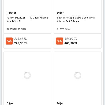
Partner
Diğer
Partner PT21228 T Tip Cırcır Kılavuz
6494 Bits Saplı Matkap Uçlu Metal
Kolu M3-M8
Kılavuz Seti 6 Parça
PARTNER.PT21228
GLRYZ.6494
395,14 TL
504,00 TL
%25
%20
296,35 TL
403,20 TL
Diğer
Diğer