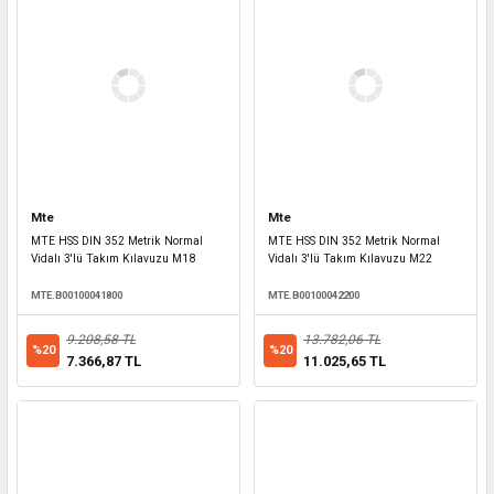
Mte
Mte
MTE HSS DIN 352 Metrik Normal
MTE HSS DIN 352 Metrik Normal
Vidalı 3'lü Takım Kılavuzu M18
Vidalı 3'lü Takım Kılavuzu M22
MTE.B00100041800
MTE.B00100042200
9.208,58 TL
13.782,06 TL
%20
%20
7.366,87 TL
11.025,65 TL