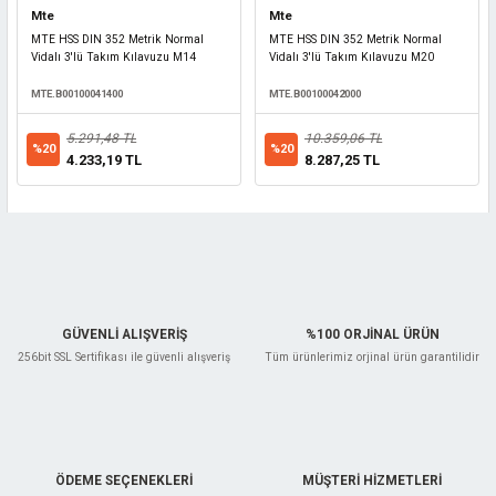
Mte
Mte
MTE HSS DIN 352 Metrik Normal
MTE HSS DIN 352 Metrik Normal
Vidalı 3'lü Takım Kılavuzu M14
Vidalı 3'lü Takım Kılavuzu M20
MTE.B00100041400
MTE.B00100042000
5.291,48 TL
10.359,06 TL
%20
%20
4.233,19 TL
8.287,25 TL
GÜVENLİ ALIŞVERİŞ
%100 ORJİNAL ÜRÜN
256bit SSL Sertifikası ile güvenli alışveriş
Tüm ürünlerimiz orjinal ürün garantilidir
ÖDEME SEÇENEKLERİ
MÜŞTERİ HİZMETLERİ