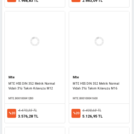
1.968,83 TL
2.663,09 TL
Mte
Mte
MTE HSS DIN 352 Metrik Normal
MTE HSS DIN 352 Metrik Normal
Vidalı 3'lü Takım Kılavuzu M12
Vidalı 3'lü Takım Kılavuzu M16
MTE.B00100041200
MTE.B00100041600
4.470,35 TL
6.408,68 TL
%20
%20
3.576,28 TL
5.126,95 TL