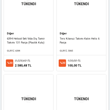
TÜKENDİ
TÜKENDİ
Diğer
Diğer
6394 Helicoil Seti Vida Diş Tamir
Ters Kılavuz Takımı Kalın Helis 6
Takımı 131 Parça (Plastik Kutu)
Parça
GLRYZ.6394
GLRYZ.5065
3.225,60 TL
125,00 TL
%20
%20
2.580,48 TL
100,00 TL
TÜKENDİ
TÜKENDİ