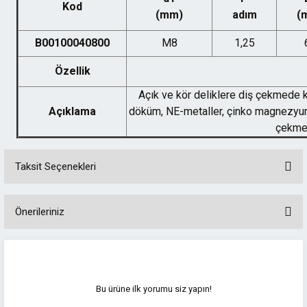
Kod
(mm)
adım
(
B00100040800
M8
1,25
Özellik
Açık ve kör deliklere diş çekmede ku
Açıklama
döküm, NE-metaller, çinko magnezyum
çekmek
Taksit Seçenekleri
Önerileriniz
Bu ürünün fiyat bilgisi, resim, ürün açıklamalarında ve diğer konularda
yetersiz gördüğünüz noktaları öneri formunu kullanarak tarafımıza
iletebilirsiniz.
Görüş ve önerileriniz için teşekkür ederiz.
Bu ürüne ilk yorumu siz yapın!