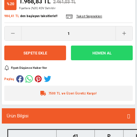
1.968,83 TL
2.461,03 TL
%20
Fiyatlara (%20) KDV Dahildir
984,41 TL
den başlayan taksitlerle!!
Taksit Seçenekleri
SEPETE EKLE
HEMEN AL
Fiyatı Düşünce Haber Ver
Paylaş
7500 TL ve Üzeri Ücretiz Kargo!
Ürün Bilgisi
d1
P