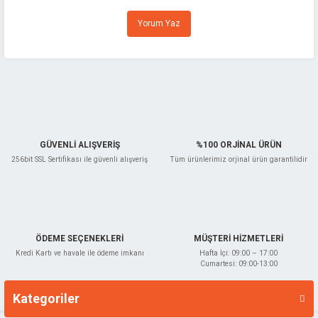
Ürün resmi kalitesiz, bozuk veya görüntülenemiyor.
Yorum Yaz
Ürün açıklamasında eksik bilgiler bulunuyor.
Ürün bilgilerinde hatalar bulunuyor.
Ürün fiyatı diğer sitelerden daha pahalı.
Bu ürüne benzer farklı alternatifler olmalı.
GÜVENLİ ALIŞVERİŞ
%100 ORJİNAL ÜRÜN
256bit SSL Sertifikası ile güvenli alışveriş
Tüm ürünlerimiz orjinal ürün garantilidir
Gönder
ÖDEME SEÇENEKLERİ
MÜŞTERİ HİZMETLERİ
Kredi Kartı ve havale ile ödeme imkanı
Hafta İçi: 09:00 – 17:00
Cumartesi: 09:00-13:00
Kategoriler
Markalar