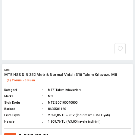
Mte
MTE HSS DIN 352 Metrik Normal Vidalı 3'lü Takım Kılavuzu M8
(0) Yorum - 0 Puan
Kategori
MTE Takım Kılavuzları
Marka
Mte
Stok Kodu
MTE.B00100040800
Barkod
8695501160
Liste Fiyatı
2.050,86 TL + KDV (İndirimsiz Liste Fiyatı)
Havale
1.909,76 TL (%3,00 havale indirimi)