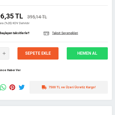
6,35 TL
395,14 TL
lara (%20) KDV Dahildir
aşlayan taksitlerle!!
Taksit Seçenekleri
SEPETE EKLE
HEMEN AL
şünce Haber Ver
7500 TL ve Üzeri Ücretiz Kargo!