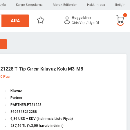
ayfa
Kargo Sorgulama
Merak Edilenler
Hakkımızda
İletişim
Hoşgeldiniz
ARA
Giriş Yap
/ Üye Ol
21228 T Tip Cırcır Kılavuz Kolu M3-M8
 0 Puan
Kılavuz
Partner
PARTNER.PT21228
8695348212288
6,86 USD + KDV (İndirimsiz Liste Fiyatı)
287,46 TL (%3,00 havale indirimi)