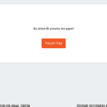
yetersiz gördüğünüz noktaları öneri formunu kullanarak tarafımıza iletebilirsini
Bu ürüne ilk yorumu siz yapın!
Yorum Yaz
Gönder
100 ORJİNAL ÜRÜN
ÖDEME SEÇENEKLE