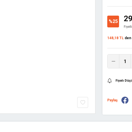
29
%25
Fiyat
148,18 TL
den b
Fiyatı Dü
Paylaş