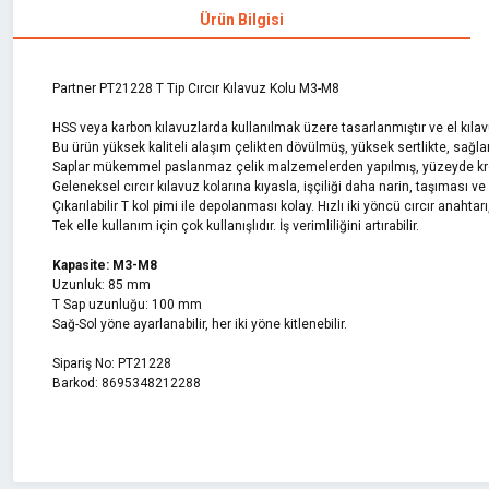
Ürün Bilgisi
Partner PT21228 T Tip Cırcır Kılavuz Kolu M3-M8
HSS veya karbon kılavuzlarda kullanılmak üzere tasarlanmıştır ve el kılavuzl
Bu ürün yüksek kaliteli alaşım çelikten dövülmüş, yüksek sertlikte, sağla
Saplar mükemmel paslanmaz çelik malzemelerden yapılmış, yüzeyde krom
Geleneksel cırcır kılavuz kolarına kıyasla, işçiliği daha narin, taşıması ve 
Çıkarılabilir T kol pimi ile depolanması kolay. Hızlı iki yöncü cırcır anahtarı,
Tek elle kullanım için çok kullanışlıdır. İş verimliliğini artırabilir.
Kapasite: M3-M8
Uzunluk: 85 mm
T Sap uzunluğu: 100 mm
Sağ-Sol yöne ayarlanabilir, her iki yöne kitlenebilir.
Sipariş No: PT21228
Barkod: 8695348212288