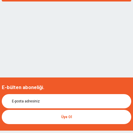
Lotus
Lotus 158-S Airbrush Mini Boya Tabancası
LOTUS.153LT158S
2.187,50 TL
%20
1.750,00 TL
E-bülten aboneliği.
Üye Ol