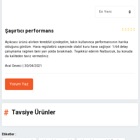
Bu ürünün fiyat bilgisi, resim, ürün açıklamalarında ve diğer konularda
yetersiz gördüğünüz noktaları öneri formunu kullanarak tarafımıza
iletebilirsiniz.
Görüş ve önerileriniz için teşekkür ederiz.
Şaşırtıcı performans
Ürün resmi kalitesiz, bozuk veya görüntülenemiyor.
Açıkcası ürünü alırken tereddüt içindeydim, lakin kullanınca performansının harika
Ürün açıklamasında eksik bilgiler bulunuyor.
olduğunu gördüm. Hava regülatörü sayesinde stabil kuru hava sağlıyor. 1/64 detay
Ürün bilgilerinde hatalar bulunuyor.
çalışmama rağmen beni yarı yolda bırakmadı. Teşekkür ederim Nalburcuk, bu konuda
da kaliteden taviz vermediniz.
Ürün fiyatı diğer sitelerden daha pahalı.
Aral Deveci | 30/04/2021
Bu ürüne benzer farklı alternatifler olmalı.
Yorum Yaz
Gönder
Tavsiye Ürünler
Etiketler :