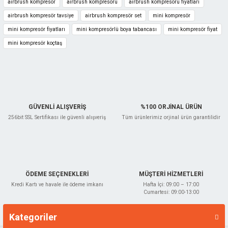
airbrush kompresör
airbrush kompresörü
airbrush kompresörü fiyatları
airbrush kompresör tavsiye
airbrush kompresör set
mini kompresör
mini kompresör fiyatları
mini kompresörlü boya tabancası
mini kompresör fiyat
mini kompresör koçtaş
Lotus
Lotus 183 Airbrush Mini Boya Tabancası
GÜVENLİ ALIŞVERİŞ
%100 ORJİNAL ÜRÜN
256bit SSL Sertifikası ile güvenli alışveriş
Tüm ürünlerimiz orjinal ürün garantilidir
LOTUS.153LT183
2.750,00 TL
%20
2.200,00 TL
ÖDEME SEÇENEKLERİ
MÜŞTERİ HİZMETLERİ
Kredi Kartı ve havale ile ödeme imkanı
Hafta İçi: 09:00 – 17:00
Cumartesi: 09:00-13:00
Kategoriler
Markalar