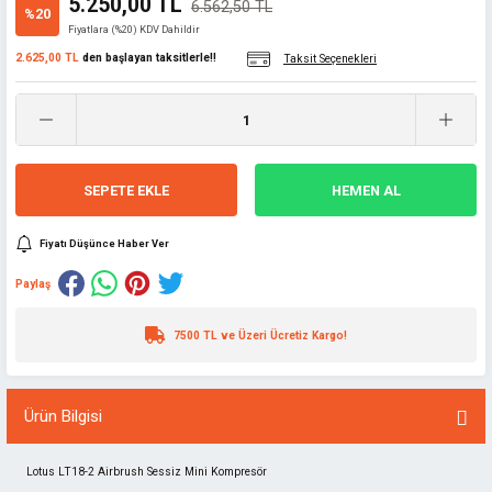
5.250,00 TL
6.562,50 TL
%20
Fiyatlara (%20) KDV Dahildir
2.625,00 TL
den başlayan taksitlerle!!
Taksit Seçenekleri
SEPETE EKLE
HEMEN AL
Fiyatı Düşünce Haber Ver
Paylaş
7500 TL ve Üzeri Ücretiz Kargo!
Ürün Bilgisi
Lotus LT18-2 Airbrush Sessiz Mini Kompresör