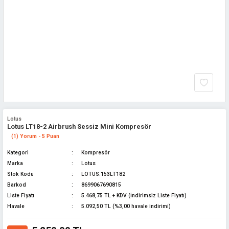
Lotus
Lotus LT18-2 Airbrush Sessiz Mini Kompresör
(1) Yorum - 5 Puan
Kategori
Kompresör
Marka
Lotus
Stok Kodu
LOTUS.153LT182
Barkod
8699067690815
Liste Fiyatı
5.468,75 TL + KDV (İndirimsiz Liste Fiyatı)
Havale
5.092,50 TL (%3,00 havale indirimi)