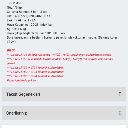
Tip: Piston
Güç:1/6 hp
Çalışma Basıncı: 3 bar - 3 bar
Hız: 1450 devir, 220-240V/50 hz
Elektrik Akımı: 1 - 2A
Hava Kapasitesi: 20-23 lt/dakika
Ağırlık: 3.6 kg
Hava çıkışı bağlantı ölçüsü: 1/8" BSP Erkek
Boya tabancasına bağlantı hortumu paket içinde yoktur ayrı satılır. (Bakınız Lotus
LT 24)
BİLGİ:
*** Lotus LT138 ile kullanılacaksa 1/4"(E)-1/8"(D) redüksiyon kullanılması gerekir.
*** Lotus LT158-S ile birlikte kullanılacaksa 1/4"(E)-1/8"(D) redüksiyon kullanılması
gerekir.
*** Lotus LT132 + LT24 ile direk kullanılabilir.
*** Lotus LT180 + LT24 ile direk kullanılabilir.
*** Lotus LT183 + LT24 ile direk kullanılabilir.
Paket içeriğinde yoktur.
Taksit Seçenekleri
Önerileriniz