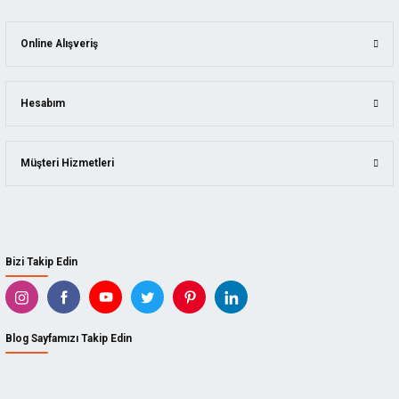
Online Alışveriş
Lotus
Hesabım
Lotus 180 Airbrush Mini Boya Tabancası
LOTUS.153LT180
Müşteri Hizmetleri
2.250,00 TL
%20
1.800,00 TL
Bizi Takip Edin
Blog Sayfamızı Takip Edin