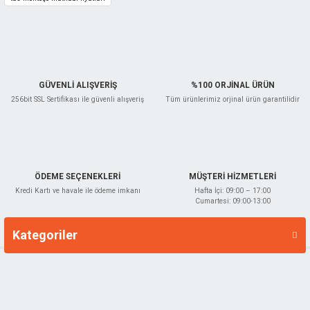
Gönder
GÜVENLİ ALIŞVERİŞ
%100 ORJİNAL ÜRÜN
256bit SSL Sertifikası ile güvenli alışveriş
Tüm ürünlerimiz orjinal ürün garantilidir
ÖDEME SEÇENEKLERİ
MÜŞTERİ HİZMETLERİ
Kredi Kartı ve havale ile ödeme imkanı
Hafta İçi: 09:00 – 17:00
Cumartesi: 09:00-13:00
Kategoriler
Markalar