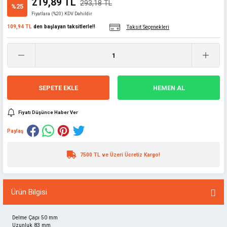
219,89 TL
293,18 TL
%25
Fiyatlara (%20) KDV Dahildir
109,94 TL
den başlayan taksitlerle!!
Taksit Seçenekleri
SEPETE EKLE
HEMEN AL
Fiyatı Düşünce Haber Ver
Paylaş
7500 TL ve Üzeri Ücretiz Kargo!
Ürün Bilgisi
Delme Çapı 50 mm
Uzunluk 83 mm