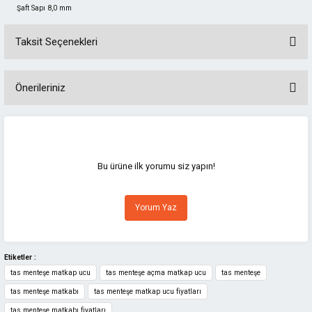
Şaft Sapı 8,0 mm
Taksit Seçenekleri
Önerileriniz
Bu ürünün fiyat bilgisi, resim, ürün açıklamalarında ve diğer konularda
yetersiz gördüğünüz noktaları öneri formunu kullanarak tarafımıza
iletebilirsiniz.
Görüş ve önerileriniz için teşekkür ederiz.
Bu ürüne ilk yorumu siz yapın!
Ürün resmi kalitesiz, bozuk veya görüntülenemiyor.
Yorum Yaz
Ürün açıklamasında eksik bilgiler bulunuyor.
Ürün bilgilerinde hatalar bulunuyor.
Ürün fiyatı diğer sitelerden daha pahalı.
Etiketler :
tas menteşe matkap ucu
tas menteşe açma matkap ucu
tas menteşe
Bu ürüne benzer farklı alternatifler olmalı.
tas menteşe matkabı
tas menteşe matkap ucu fiyatları
tas menteşe matkabı fiyatları