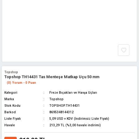
Topshop
Topshop TH14431 Tas Menteşe Matkap Uçu 50 mm
(0) Yorum - 0 Puan
Kategori
Freze Bıçakları ve Havşa Uçları
Marka
Topshop
Stok Kodu
TOPSHOP.TH14431
Barkod
8695348144312
Liste Fiyatı
5,09 USD + KDV (İndirimsiz Liste Fiyatı)
Havale
213,29 TL (%3,00 havale indirimi)