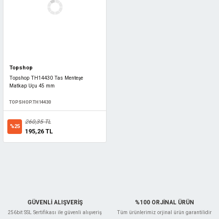
Topshop
Topshop TH14430 Tas Menteşe
Matkap Uçu 45 mm
TOPSHOP.TH14430
260,35 TL
%25
195,26 TL
GÜVENLİ ALIŞVERİŞ
%100 ORJİNAL ÜRÜN
256bit SSL Sertifikası ile güvenli alışveriş
Tüm ürünlerimiz orjinal ürün garantilidir