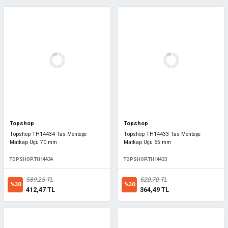
Topshop
Topshop
Topshop TH14434 Tas Menteşe
Topshop TH14433 Tas Menteşe
Matkap Uçu 70 mm
Matkap Uçu 65 mm
TOPSHOP.TH14434
TOPSHOP.TH14433
589,25 TL
520,70 TL
%30
%30
412,47 TL
364,49 TL