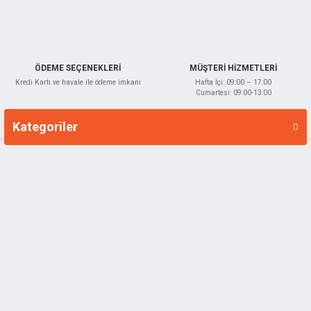
ÖDEME SEÇENEKLERİ
MÜŞTERİ HİZMETLERİ
Kredi Kartı ve havale ile ödeme imkanı
Hafta İçi: 09:00 – 17:00
Cumartesi: 09:00-13:00
Kategoriler
Markalar