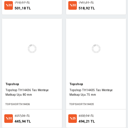
715,97 TL
741,31 TL
%30
%30
501,18 TL
518,92 TL
Topshop
Topshop
Topshop TH14436 Tas Menteşe
Topshop TH14435 Tas Menteşe
Matkap Uçu 80 mm
Matkap Uçu 75 mm
TOPSHOP.TH14436
TOPSHOP.TH14435
637,06 TL
658,94 TL
%30
%25
445,94 TL
494,21 TL