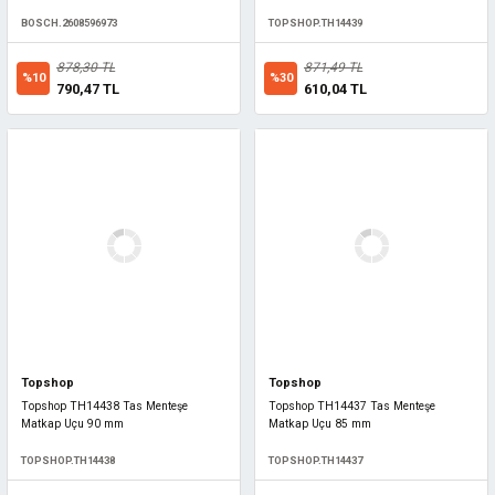
BOSCH.2608596973
TOPSHOP.TH14439
878,30 TL
871,49 TL
%10
%30
790,47 TL
610,04 TL
Topshop
Topshop
Topshop TH14438 Tas Menteşe
Topshop TH14437 Tas Menteşe
Matkap Uçu 90 mm
Matkap Uçu 85 mm
TOPSHOP.TH14438
TOPSHOP.TH14437