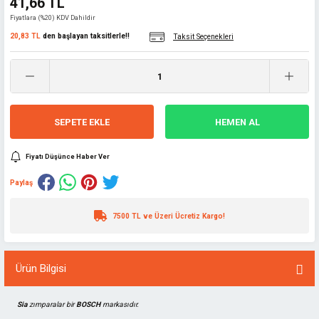
41,66 TL
Fiyatlara (%20) KDV Dahildir
20,83 TL
den başlayan taksitlerle!!
Taksit Seçenekleri
SEPETE EKLE
HEMEN AL
Fiyatı Düşünce Haber Ver
Paylaş
7500 TL ve Üzeri Ücretiz Kargo!
Ürün Bilgisi
Sia
zımparalar bir
BOSCH
markasıdır.