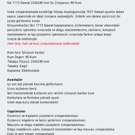
Sia 1713 Siawat 230x280 mm Su Zımparası 80 Kum
Islak zımparalamada esnekliğe ihtiyaç duyduğunuzda 1931 Siawat uyumlu taban
yapısı sayesinde en ideal zımpara seçeneğidir. Üstelik son derece pürüzsüz bir
yüzey görünümü sunar.
Silisyumkarbür Seri 1713 Siawat kaplamaların, kirlenmelerin, kenar alanındaki
pürüzlerin işlenmesi sırasında ve dolgu malzemelerinin, camların, kompozit
malzemelerin ve taş yüzeylerin işlenmesini sırasında farkını ortaya koyar.
İsviçre de üretilmiştir.
Hem Sulu, hem de kuru zımparalamada kullanılabilir.
Kum türü: Silisyum karbür
Kum Değeri: 80 Kum
Tabaka Ölçüsü: 230x280 mm
Tabaka: Kağıt
Kaplama: Elektrostatik
Avantajlar
İyi son kat yüksek kazıma performansı
Uzun kullanım ömrü
Sert malzemelerde kullanım için verimli silisyum karbür kum
Konturlara ve formlara yüksek uyum
Islak veya kuru olarak kullanılabilir
Uygulamalar
Düzensiz ve kaplamlı yüzeylerin zımparalanması
Düzensiz köşelerin ve tamir yerlerinin zımparalanması
Macunlu ve dolgu maddeli yüzeylerin zımparalanması
Dolgu maddesini, camı, kompozit malzemeleri ve taşı hassas zımparalama
Eski ve yeni boyayı zımparalama