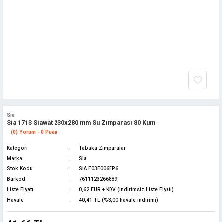
Sia
Sia 1713 Siawat 230x280 mm Su Zımparası 80 Kum
(0) Yorum - 0 Puan
Kategori
Tabaka Zımparalar
Marka
Sia
Stok Kodu
SIA.F03E006FP6
Barkod
7611123266889
Liste Fiyatı
0,62 EUR + KDV (İndirimsiz Liste Fiyatı)
Havale
40,41 TL (%3,00 havale indirimi)