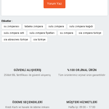
Ürün resmi kalitesiz, bozuk veya görüntülenemiyor.
Yorum Yaz
Ürün açıklamasında eksik bilgiler bulunuyor.
Ürün bilgilerinde hatalar bulunuyor.
Ürün fiyatı diğer sitelerden daha pahalı.
Etiketler :
su zımparası
tabaka zımpara
sulu zımpara
sulu zımpara kağıdı
Bu ürüne benzer farklı alternatifler olmalı.
sulu zımpara seti
sulu zımpara fiyatları
su zımpara
sia zımpara türkiye
sia abrasives türkiye
sia türkiye
Gönder
GÜVENLİ ALIŞVERİŞ
%100 ORJİNAL ÜRÜN
256bit SSL Sertifikası ile güvenli alışveriş
Tüm ürünlerimiz orjinal ürün garantilidir
ÖDEME SEÇENEKLERİ
MÜŞTERİ HİZMETLERİ
Kredi Kartı ve havale ile ödeme imkanı
Hafta İçi: 09:00 – 17:00