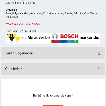
Cila katmanlarını giderme
Uygulama
Renk, Dolgu maddesi, Astarlama, Epoksi astarlama, Plastik, Eski cila, Cila, Macun,
Alüminyum
*** Belirtilen ürün 1 adet fiyatıdır.
Ürün Kodu: 8729.6054.0080
Taksit Seçenekleri
Önerileriniz
Bu ürünün fiyat bilgisi, resim, ürün açıklamalarında ve diğer konularda
yetersiz gördüğünüz noktaları öneri formunu kullanarak tarafımıza
iletebilirsiniz.
Görüş ve önerileriniz için teşekkür ederiz.
Bu ürüne ilk yorumu siz yapın!