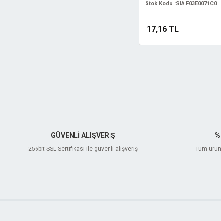
Stok Kodu :
SIA.F03E0071C0
17,16 TL
GÜVENLİ ALIŞVERİŞ
%
256bit SSL Sertifikası ile güvenli alışveriş
Tüm ürünl