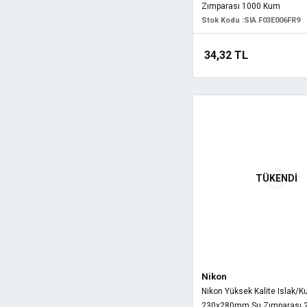
Zımparası 1000 Kum
Stok Kodu :
SIA.F03E006FR9
34,32 TL
TÜKENDİ
Nikon
Nikon Yüksek Kalite Islak/K
230x280mm Su Zımparası 