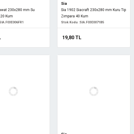
Sia
iawat 230x280 mm Su
Sia 1902 Siacraft 230x280 mm Kuru Tip
220 Kum
Zımpara 40 Kum
SIA.F03E006FR1
Stok Kodu :
SIA.F03E0071B5
L
19,80 TL