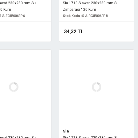
iawat 230x280 mm Su
Sia 1713 Siawat 230x280 mm Su
80 Kum
Zımparası 120 Kum
SIA.F03E006FP6
Stok Kodu :
SIA.F03E006FP8
L
34,32 TL
Sia
iawat 230x280 mm Su
Sia 1713 Siawat 230x280 mm Su