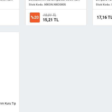
Stok Kodu :
NİKON.NIK3000S
Stok Kodu :
19,01 TL
%20
17,16 T
15,21 TL
mm Kuru Tip