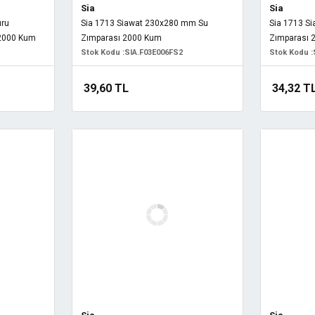
Sia
Sia
uru
Sia 1713 Siawat 230x280 mm Su
Sia 1713 S
2000 Kum
Zımparası 2000 Kum
Zımparası 
Stok Kodu :
SIA.F03E006FS2
Stok Kodu :
39,60 TL
34,32 T