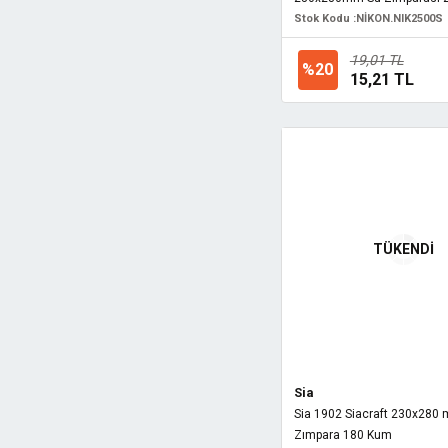
Stok Kodu :
NİKON.NIK2500S
19,01 TL
%20
15,21 TL
TÜKENDİ
Sia
Sia 1902 Siacraft 230x280 
Zımpara 180 Kum