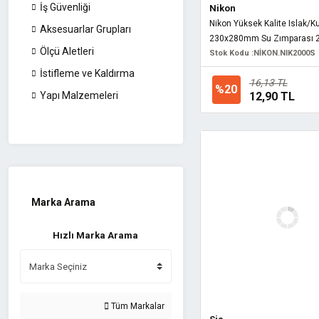
İş Güvenliği
Nikon
Nikon Yüksek Kalite Islak/K
Aksesuarlar Grupları
230x280mm Su Zımparası 
Ölçü Aletleri
Stok Kodu :
NİKON.NIK2000S
İstifleme ve Kaldırma
16,13 TL
%20
12,90 TL
Yapı Malzemeleri
Marka Arama
Hızlı Marka Arama
Tüm Markalar