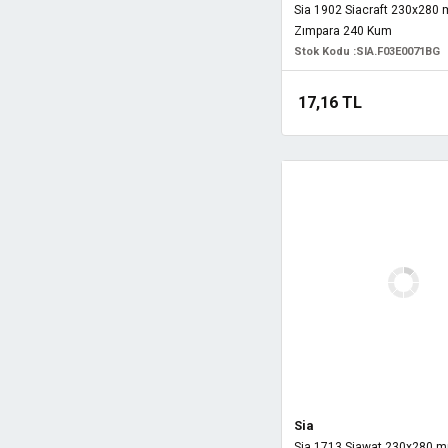
Sia 1902 Siacraft 230x280 
Zımpara 240 Kum
Stok Kodu :
SIA.F03E0071BG
17,16 TL
Sia
Sia 1713 Siawat 230x280 