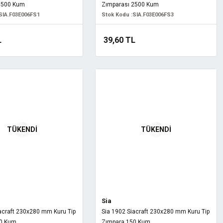
1500 Kum
Zımparası 2500 Kum
SIA.F03E006FS1
Stok Kodu :
SIA.F03E006FS3
L
39,60 TL
TÜKENDİ
TÜKENDİ
Sia
acraft 230x280 mm Kuru Tip
Sia 1902 Siacraft 230x280 mm Kuru Tip
20 Kum
Zımpara 150 Kum