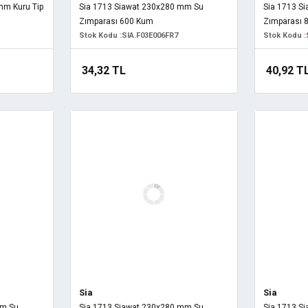
mm Kuru Tip
Sia 1713 Siawat 230x280 mm Su
Sia 1713 S
Zımparası 600 Kum
Zımparası 
Stok Kodu :
SIA.F03E006FR7
Stok Kodu :
34,32 TL
40,92 T
Sia
Sia
mm Su
Sia 1713 Siawat 230x280 mm Su
Sia 1713 S