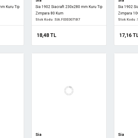
Sia
Sia
mm Kuru Tip
Sia 1902 Siacraft 230x280 mm Kuru Tip
Sia 1902 Si
Zımpara 80 Kum
Zımpara 1
Stok Kodu :
SIA.F03E0071B7
Stok Kodu :
18,48 TL
17,16 T
Sia
Sia