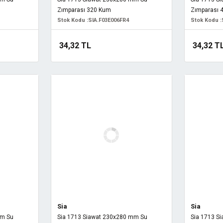
Zımparası 320 Kum
Zımparası 
Stok Kodu :
SIA.F03E006FR4
Stok Kodu :
34,32 TL
34,32 T
Sia
Sia
mm Su
Sia 1713 Siawat 230x280 mm Su
Sia 1713 S