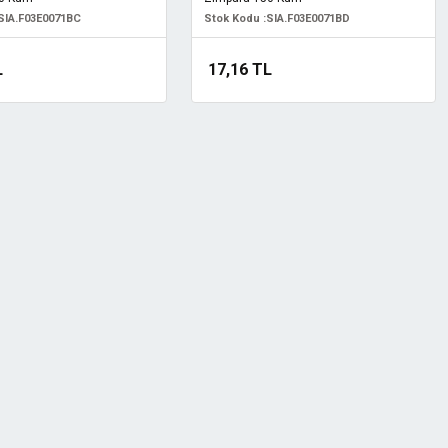
SIA.F03E0071BC
Stok Kodu :
SIA.F03E0071BD
L
17,16 TL