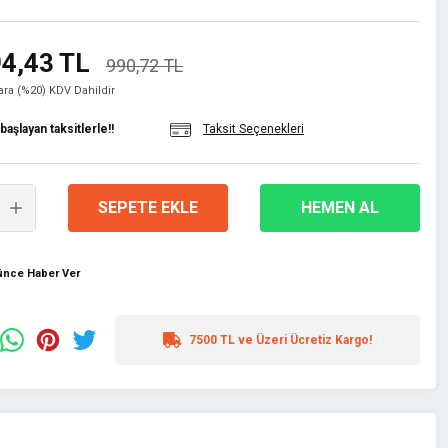
4,43 TL
990,72 TL
lara (%20) KDV Dahildir
aşlayan taksitlerle!!
Taksit Seçenekleri
SEPETE EKLE
HEMEN AL
şünce Haber Ver
7500 TL ve Üzeri Ücretiz Kargo!