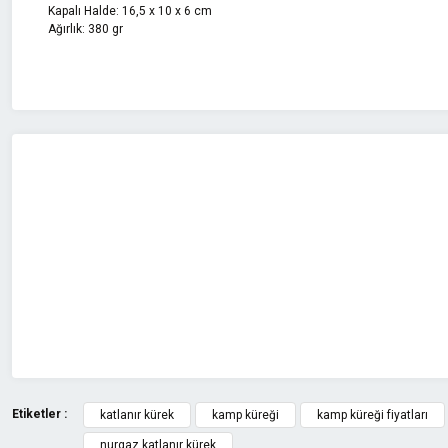
Kapalı Halde: 16,5 x 10 x 6 cm
Ağırlık: 380 gr
Bu ürünün fiyat bilgisi, resim, ürün açıklamalarında ve diğer konularda 
Görüş ve önerileriniz için teşekkür ederiz.
Ürün resmi kalitesiz, bozuk veya görüntülenemiyor.
Ürün açıklamasında eksik bilgiler bulunuyor.
Ürün bilgilerinde hatalar bulunuyor.
Ürün fiyatı diğer sitelerden daha pahalı.
Bu ürüne benzer farklı alternatifler olmalı.
Etiketler :
katlanır kürek
kamp küreği
kamp küreği fiyatları
nurgaz katlanır kürek