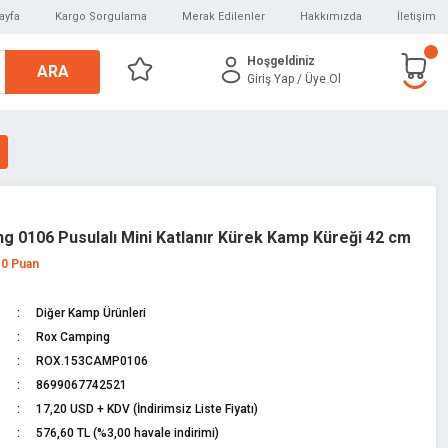
ayfa
Kargo Sorgulama
Merak Edilenler
Hakkımızda
İletişim
Hoşgeldiniz
ARA
Giriş Yap
/ Üye Ol
g 0106 Pusulalı Mini Katlanır Kürek Kamp Küreği 42 cm
 0 Puan
Diğer Kamp Ürünleri
Rox Camping
ROX.153CAMP0106
8699067742521
17,20 USD + KDV (İndirimsiz Liste Fiyatı)
576,60 TL (%3,00 havale indirimi)