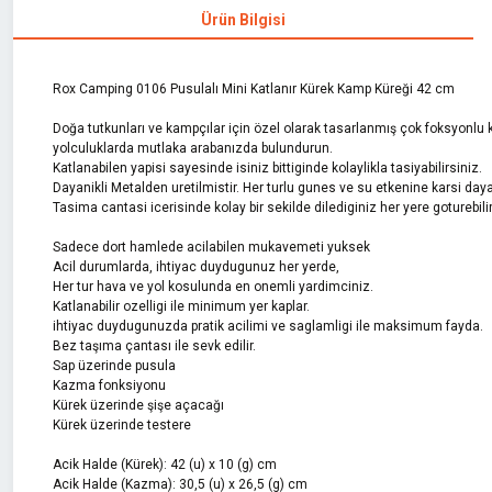
Ürün Bilgisi
Rox Camping 0106 Pusulalı Mini Katlanır Kürek Kamp Küreği 42 cm
Doğa tutkunları ve kampçılar için özel olarak tasarlanmış çok foksyonlu ka
yolculuklarda mutlaka arabanızda bulundurun.
Katlanabilen yapisi sayesinde isiniz bittiginde kolaylikla tasiyabilirsiniz.
Dayanikli Metalden uretilmistir. Her turlu gunes ve su etkenine karsi dayan
Tasima cantasi icerisinde kolay bir sekilde dilediginiz her yere goturebilir
Sadece dort hamlede acilabilen mukavemeti yuksek
Acil durumlarda, ihtiyac duydugunuz her yerde,
Her tur hava ve yol kosulunda en onemli yardimciniz.
Katlanabilir ozelligi ile minimum yer kaplar.
ihtiyac duydugunuzda pratik acilimi ve saglamligi ile maksimum fayda.
Bez taşıma çantası ile sevk edilir.
Sap üzerinde pusula
Kazma fonksiyonu
Kürek üzerinde şişe açacağı
Kürek üzerinde testere
Acik Halde (Kürek): 42 (u) x 10 (g) cm
Acik Halde (Kazma): 30,5 (u) x 26,5 (g) cm