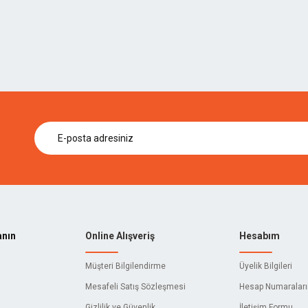
anın
Online Alışveriş
Hesabım
Müşteri Bilgilendirme
Üyelik Bilgileri
Mesafeli Satış Sözleşmesi
Hesap Numaralar
Gizlilik ve Güvenlik
İletişim Formu