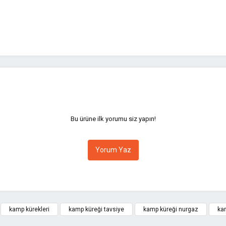
yetersiz gördüğünüz noktaları öneri formunu kullanarak tarafımıza iletebilirsini
Bu ürüne ilk yorumu siz yapın!
Yorum Yaz
kamp kürekleri
kamp küreği tavsiye
kamp küreği nurgaz
kam
Gönder