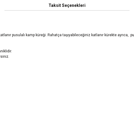
Taksit Seçenekleri
tlanır pusulalı kamp küreği. Rahatça taşıyabileceğiniz katlanır kürekte ayrıca, pusu
iklidir.
siniz.