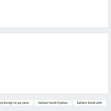
z.
p küreği ne işe yarar
katlanır kürek fiyatları
katlanır kürek aleti