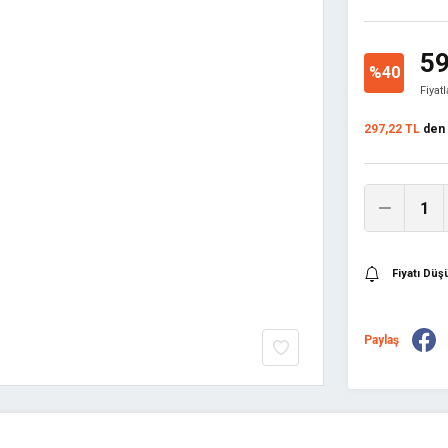
59
%40
Fiyat
297,22 TL
den b
Fiyatı Dü
Paylaş