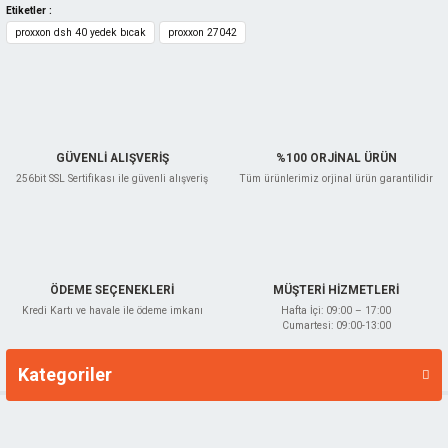
Etiketler :
proxxon dsh 40 yedek bıcak
proxxon 27042
TÜKENDİ
Gönder
GÜVENLİ ALIŞVERİŞ
%100 ORJİNAL ÜRÜN
256bit SSL Sertifikası ile güvenli alışveriş
Tüm ürünlerimiz orjinal ürün garantilidir
Proxxon
Proxxon 27040 DH 40 Kalınlık Planyası
PROXXON.27040
ÖDEME SEÇENEKLERİ
MÜŞTERİ HİZMETLERİ
64.798,80 TL
Kredi Kartı ve havale ile ödeme imkanı
Hafta İçi: 09:00 – 17:00
%35
Cumartesi: 09:00-13:00
42.119,22 TL
Kategoriler
Markalar