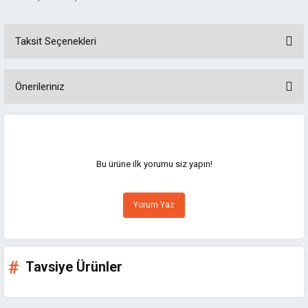
Taksit Seçenekleri
Önerileriniz
Bu ürünün fiyat bilgisi, resim, ürün açıklamalarında ve diğer konularda
yetersiz gördüğünüz noktaları öneri formunu kullanarak tarafımıza
iletebilirsiniz.
Görüş ve önerileriniz için teşekkür ederiz.
Bu ürüne ilk yorumu siz yapın!
Ürün resmi kalitesiz, bozuk veya görüntülenemiyor.
Yorum Yaz
Ürün açıklamasında eksik bilgiler bulunuyor.
Ürün bilgilerinde hatalar bulunuyor.
Ürün fiyatı diğer sitelerden daha pahalı.
Tavsiye Ürünler
Bu ürüne benzer farklı alternatifler olmalı.