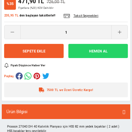
471,90 TL
726,00 TL
%35
Fiyatlara (%20) KDV Dahildir
235,95 TL
den başlayan taksitlerle!!
Taksit Seçenekleri
SEPETE EKLE
HEMEN AL
Fiyatı Düşünce Haber Ver
Paylaş
7500 TL ve Üzeri Ücretiz Kargo!
Ürün Bilgisi
Proxxon 27040 DH 40 Kalınlık Planyası için HSS 82 mm yedek bıçaklar ( 2 adet )
HSS bıçaklar ters çevrilebilir.