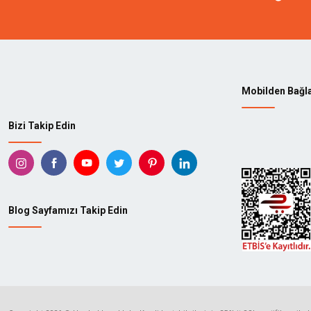
KAINDL
ARBOR
TADPOLE
KUTZA
STANLEY
GEDOR
Mobilden Bağl
414
ABAY
Bizi Takip Edin
AEG
AGATE
AKÇALI
AKS
ALBESA
ALF
Blog Sayfamızı Takip Edin
ALTAŞ
ALTEC
ANDOUTDOOR
ANSEL
ASKAMA
ASKA