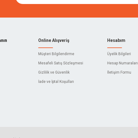
TECH
BISON
LL
İZELTAŞ
E
3M
anın
Online Alışveriş
Hesabım
ACTIVEHAND
Müşteri Bilgilendirme
Üyelik Bilgileri
C
AIWA
Mesafeli Satış Sözleşmesi
Hesap Numaralar
Gizlilik ve Güvenlik
İletişim Formu
AKY
İade ve İptal Koşulları
ALFRA
O
AMBIKA
L
AQUATIC
YNAK
ASTOR