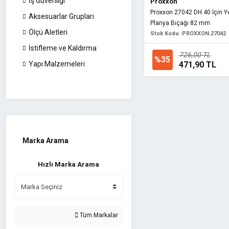
İş Güvenliği
Proxxon
Proxxon 27042 DH 40 İçin 
Aksesuarlar Grupları
Planya Bıçağı 82 mm
Ölçü Aletleri
Stok Kodu :
PROXXON.27042
İstifleme ve Kaldırma
726,00 TL
%35
471,90 TL
Yapı Malzemeleri
Marka Arama
Hızlı Marka Arama
Tüm Markalar