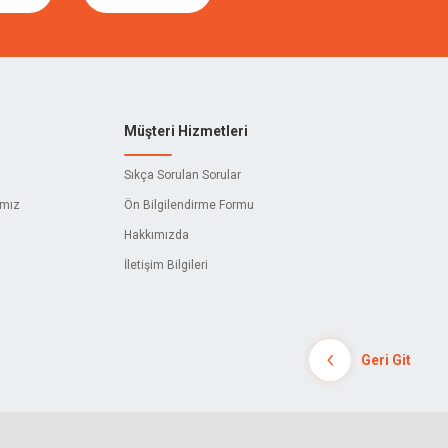
DICTUM
CETA FORM
404
Müşteri Hizmetleri
ADELA
Sıkça Sorulan Sorular
AKBANT
ımız
Ön Bilgilendirme Formu
Hakkımızda
AL WELDERS
İletişim Bilgileri
ALPINS
AMYANT
Geri Git
ARMAK
ASTURO