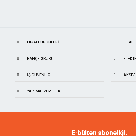
FIRSAT ÜRÜNLERİ
EL ALE
BAHÇE GRUBU
ELEKTR
İŞ GÜVENLIĞI
AKSES
YAPI MALZEMELERI
TITI
NAREX
MANPA
KING 
E-bülten aboneliği.