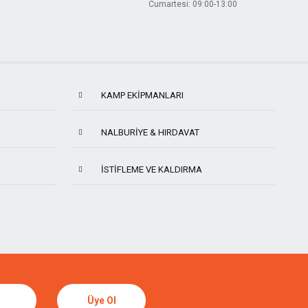
Cumartesi: 09:00-13:00
KAMP EKIPMANLARI
NALBURIYE & HIRDAVAT
İSTIFLEME VE KALDIRMA
TORMEK
SUIZAN
Üye Ol