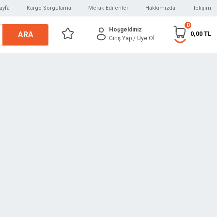
ayfa
Kargo Sorgulama
Merak Edilenler
Hakkımızda
İletişim
0
Hoşgeldiniz
ARA
0,00 TL
Giriş Yap
/ Üye Ol