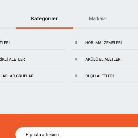
Kategoriler
Markalar
TLERI
HOBI MALZEMELERI
IKLI ALETLER
AKÜLÜ EL ALETLERI
UARLAR GRUPLARI
ÖLÇÜ ALETLERI
KIRSCHEN
ARTHUR'S TOOLS
SCS