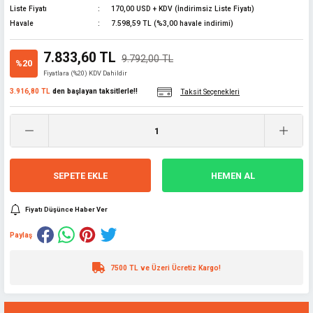
Liste Fiyatı
170,00 USD + KDV (İndirimsiz Liste Fiyatı)
lar
Havale
7.598,59 TL (%3,00 havale indirimi)
ünleri
 El Aletleri
ları
7.833,60 TL
9.792,00 TL
%20
Fiyatlara (%20) KDV Dahildir
pman
sesuarları
3.916,80 TL
den başlayan taksitlerle!!
Taksit Seçenekleri
z
i
SEPETE EKLE
HEMEN AL
ma
latma
Fiyatı Düşünce Haber Ver
edekleri
Paylaş
 ve Uzatma
rubu
çakları
7500 TL ve Üzeri Ücretiz Kargo!
e
abanca