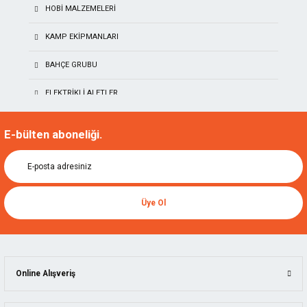
HOBI MALZEMELERI
KAMP EKIPMANLARI
BAHÇE GRUBU
ELEKTRIKLI ALETLER
TITI
AKÜLÜ EL ALETLERI
E-bülten aboneliği.
NAREX
NALBURIYE & HIRDAVAT
KIRSCHEN
İŞ GÜVENLIĞI
TORMEK
Üye Ol
AKSESUARLAR GRUPLARI
MANPA
ÖLÇÜ ALETLERI
KING ARTHUR'S TOOLS
İSTIFLEME VE KALDIRMA
Online Alışveriş
SCS
YAPI MALZEMELERI