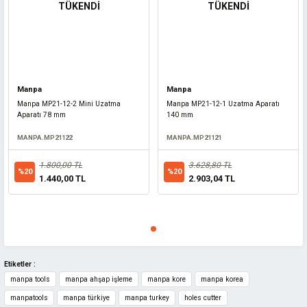
TÜKENDİ
TÜKENDİ
Gönder
Manpa
Manpa
Manpa MP21-12-2 Mini Uzatma
Manpa MP21-12-1 Uzatma Aparatı
Aparatı 78 mm
140 mm
MANPA.MP21122
MANPA.MP21121
1.800,00 TL
3.628,80 TL
%20
%20
1.440,00 TL
2.903,04 TL
Etiketler :
manpa tools
manpa ahşap işleme
manpa kore
manpa korea
manpatools
manpa türkiye
manpa turkey
holes cutter