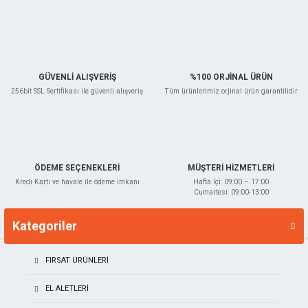
GÜVENLİ ALIŞVERİŞ
%100 ORJİNAL ÜRÜN
256bit SSL Sertifikası ile güvenli alışveriş
Tüm ürünlerimiz orjinal ürün garantilidir
ÖDEME SEÇENEKLERİ
MÜŞTERİ HİZMETLERİ
Kredi Kartı ve havale ile ödeme imkanı
Hafta İçi: 09:00 – 17:00
Cumartesi: 09:00-13:00
Kategoriler
Markalar
FIRSAT ÜRÜNLERİ
EL ALETLERI