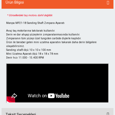
Ürün Bilgisi
ı
* Görsellerdeki taş motoru dahil değildir.
Manpa MP21-18 Sanding Shaft Zımpara Aparatı
eri
Avuç taş motorlarına takılarak kullanılır.
Derin ve dar ahşap yüzeylerin zımparalanmasında kullanılır.
Zımparanın tüm yüzeyi özel tungsten carbide dişlerle kaplıdır.
Ürün ile beraber gelen mini uzatma aparatını takarak daha derin bölgelere
ulaşabilirsiniz.
Sanding shaft ölçü 10 x 10 x 100 mm
inası
Mini Uzatma Aparatı ölçü 18 x 18 x 78 mm
Devir hızı 11.000 - 15.400 RPM
ı
k Hava
Taksit Seçenekleri