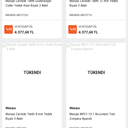
Manpa Carbide Teeth Quadrangle
Manpa Carbide Teeth 12 mm Yedek
Cutter Yedek Kare Bıçak 3 Adet
Bıçak 3 Adet
MANPA.MPCTQC
MANPA.MPCT12
5.472,00 TL
5.472,00 TL
%20
%20
4.377,60 TL
4.377,60 TL
TÜKENDİ
TÜKENDİ
Manpa
Manpa
Manpa Carbide Teeth 8 mm Yedek
Manpa MP21-13-1 Assistant Tool
Bıçak 3 Adet
Zımpara Aparatı