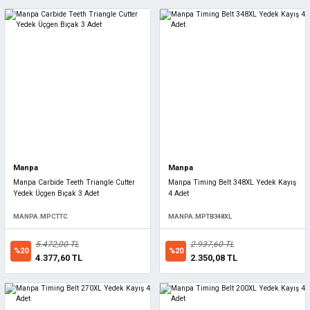
Manpa
Manpa
Manpa Carbide Teeth Triangle Cutter
Manpa Timing Belt 348XL Yedek Kayış
Yedek Üçgen Bıçak 3 Adet
4 Adet
MANPA.MPCTTC
MANPA.MPTB348XL
5.472,00 TL
2.937,60 TL
%20
%20
4.377,60 TL
2.350,08 TL