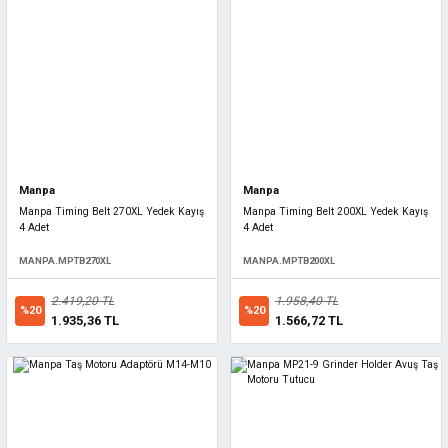
Manpa
Manpa
Manpa Timing Belt 270XL Yedek Kayış
Manpa Timing Belt 200XL Yedek Kayış
4 Adet
4 Adet
MANPA.MPTB270XL
MANPA.MPTB200XL
2.419,20 TL
1.958,40 TL
%20
%20
1.935,36 TL
1.566,72 TL