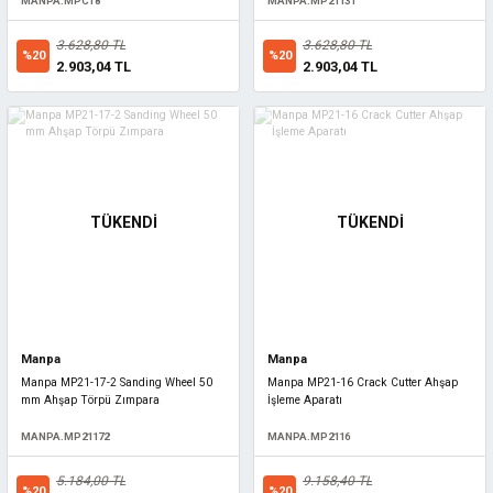
MANPA.MPCT8
MANPA.MP21131
3.628,80 TL
3.628,80 TL
%20
%20
2.903,04 TL
2.903,04 TL
TÜKENDİ
TÜKENDİ
Manpa
Manpa
Manpa MP21-17-2 Sanding Wheel 50
Manpa MP21-16 Crack Cutter Ahşap
mm Ahşap Törpü Zımpara
İşleme Aparatı
MANPA.MP21172
MANPA.MP2116
5.184,00 TL
9.158,40 TL
%20
%20