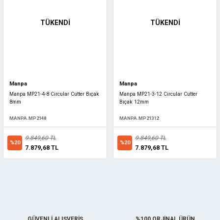
TÜKENDİ
TÜKENDİ
Manpa
Manpa
Manpa MP21-4-8 Circular Cutter Bıçak
Manpa MP21-3-12 Circular Cutter
8mm
Bıçak 12mm
MANPA.MP2148
MANPA.MP21312
9.849,60 TL
9.849,60 TL
%20
%20
7.879,68 TL
7.879,68 TL
GÜVENLİ ALIŞVERİŞ
%100 ORJİNAL ÜRÜN