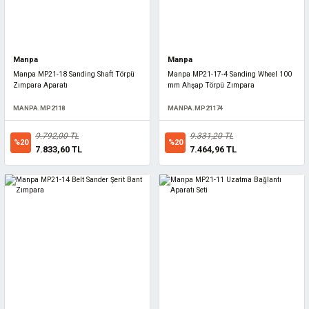
Manpa
Manpa
Manpa MP21-18 Sanding Shaft Törpü
Manpa MP21-17-4 Sanding Wheel 100
Zımpara Aparatı
mm Ahşap Törpü Zımpara
MANPA.MP2118
MANPA.MP21174
9.792,00 TL
9.331,20 TL
%20
%20
7.833,60 TL
7.464,96 TL