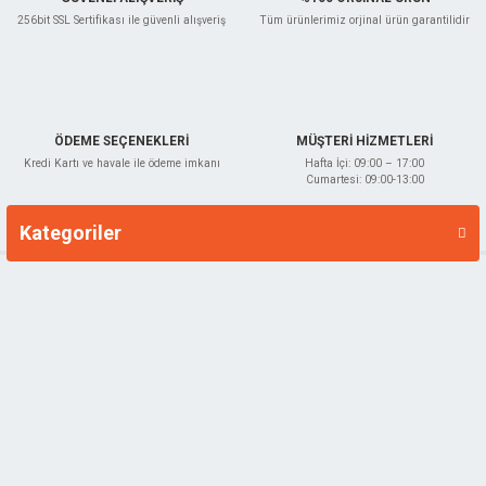
256bit SSL Sertifikası ile güvenli alışveriş
Tüm ürünlerimiz orjinal ürün garantilidir
ÖDEME SEÇENEKLERİ
MÜŞTERİ HİZMETLERİ
Kredi Kartı ve havale ile ödeme imkanı
Hafta İçi: 09:00 – 17:00
Cumartesi: 09:00-13:00
Kategoriler
Markalar