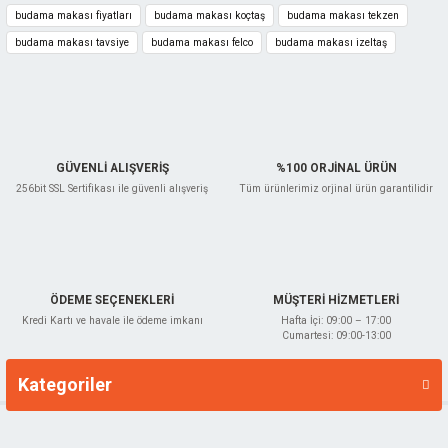
budama makası fiyatları
budama makası koçtaş
budama makası tekzen
budama makası tavsiye
budama makası felco
budama makası izeltaş
Gönder
GÜVENLİ ALIŞVERİŞ
%100 ORJİNAL ÜRÜN
256bit SSL Sertifikası ile güvenli alışveriş
Tüm ürünlerimiz orjinal ürün garantilidir
ÖDEME SEÇENEKLERİ
MÜŞTERİ HİZMETLERİ
Kredi Kartı ve havale ile ödeme imkanı
Hafta İçi: 09:00 – 17:00
Cumartesi: 09:00-13:00
Kategoriler
Markalar