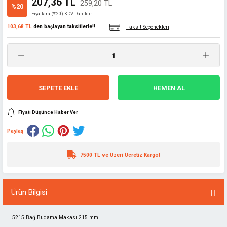
207,36 TL
259,20 TL
%20
Fiyatlara (%20) KDV Dahildir
103,68 TL
den başlayan taksitlerle!!
Taksit Seçenekleri
SEPETE EKLE
HEMEN AL
Fiyatı Düşünce Haber Ver
Paylaş
7500 TL ve Üzeri Ücretiz Kargo!
Ürün Bilgisi
5215 Bağ Budama Makası 215 mm