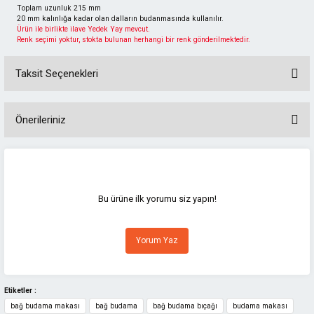
Toplam uzunluk 215 mm
20 mm kalınlığa kadar olan dalların budanmasında kullanılır.
Ürün ile birlikte ilave Yedek Yay mevcut.
Renk seçimi yoktur, stokta bulunan herhangi bir renk gönderilmektedir.
Taksit Seçenekleri
Önerileriniz
Bu ürünün fiyat bilgisi, resim, ürün açıklamalarında ve diğer konularda
yetersiz gördüğünüz noktaları öneri formunu kullanarak tarafımıza
iletebilirsiniz.
Görüş ve önerileriniz için teşekkür ederiz.
Bu ürüne ilk yorumu siz yapın!
Ürün resmi kalitesiz, bozuk veya görüntülenemiyor.
Yorum Yaz
Ürün açıklamasında eksik bilgiler bulunuyor.
Ürün bilgilerinde hatalar bulunuyor.
Ürün fiyatı diğer sitelerden daha pahalı.
Etiketler :
bağ budama makası
bağ budama
bağ budama bıçağı
budama makası
Bu ürüne benzer farklı alternatifler olmalı.