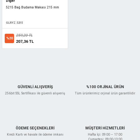
Diğer
5215 Bağ Budama Makası 215 mm
GLRYZ.5215
259,20 TL
%20
207,36 TL
GÜVENLİ ALIŞVERİŞ
%100 ORJİNAL ÜRÜN
256bit SSL Sertifikası ile güvenli alışveriş
Tüm ürünlerimiz orjinal ürün garantilidir
ÖDEME SEÇENEKLERİ
MÜŞTERİ HİZMETLERİ
Kredi Kartı ve havale ile ödeme imkanı
Hafta İçi: 09:00 – 17:00
Cumartesi: 09:00-13:00