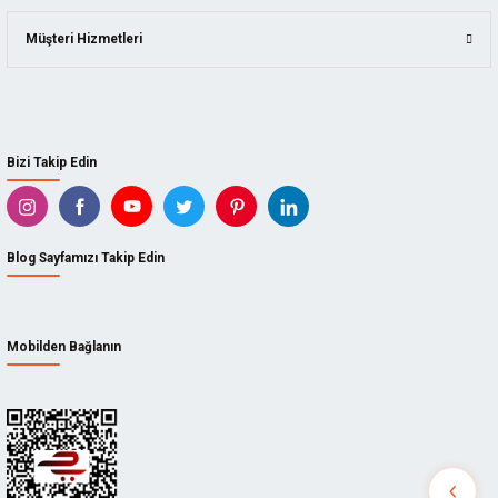
KAINDL
ı
Müşteri Hizmetleri
ARBORTECH
BISON
eri
DICTUM
Bizi Takip Edin
TADPOLE
inası
KUTZALL
Blog Sayfamızı Takip Edin
İZELTAŞ
CETA FORM
Mobilden Bağlanın
STANLEY
ı
GEDORE
k Hava
3M