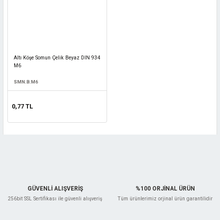
Altı Köşe Somun Çelik Beyaz DIN 934
M6
SMN.B.M6
0,77 TL
GÜVENLİ ALIŞVERİŞ
%100 ORJİNAL ÜRÜN
256bit SSL Sertifikası ile güvenli alışveriş
Tüm ürünlerimiz orjinal ürün garantilidir