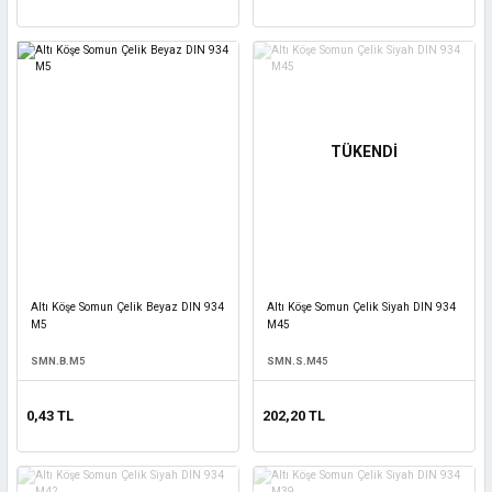
TÜKENDİ
Altı Köşe Somun Çelik Beyaz DIN 934
Altı Köşe Somun Çelik Siyah DIN 934
M5
M45
SMN.B.M5
SMN.S.M45
0,43 TL
202,20 TL