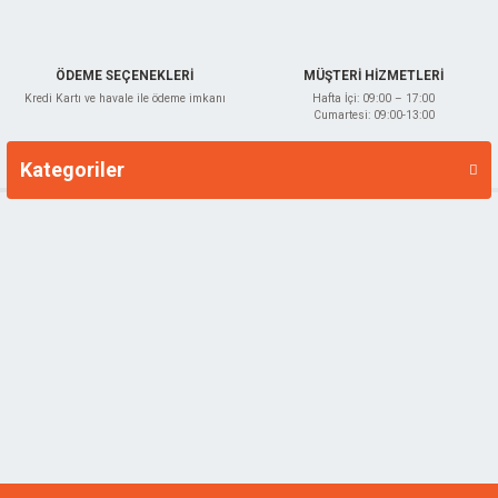
ÖDEME SEÇENEKLERİ
MÜŞTERİ HİZMETLERİ
Kredi Kartı ve havale ile ödeme imkanı
Hafta İçi: 09:00 – 17:00
Cumartesi: 09:00-13:00
Kategoriler
Markalar