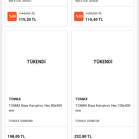
MASTER.505031
MASTER.505030
144,00 TL
138,00 TL
%20
%20
115,20 TL
110,40 TL
TÜKENDİ
TÜKENDİ
TOMAX
TOMAX
TOMAX Boya Karıştırıcı Hex 80x400
TOMAX Boya Karıştırıcı Hex 100x400
mm
mm
TOMAX.03084080
TOMAX.03084100
198,00 TL
232,80 TL