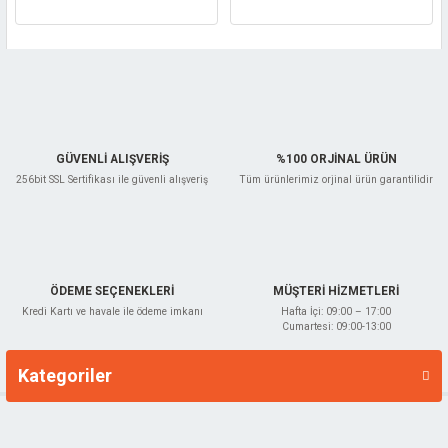
GÜVENLİ ALIŞVERİŞ
%100 ORJİNAL ÜRÜN
256bit SSL Sertifikası ile güvenli alışveriş
Tüm ürünlerimiz orjinal ürün garantilidir
ÖDEME SEÇENEKLERİ
MÜŞTERİ HİZMETLERİ
Kredi Kartı ve havale ile ödeme imkanı
Hafta İçi: 09:00 – 17:00
Cumartesi: 09:00-13:00
Kategoriler
Markalar