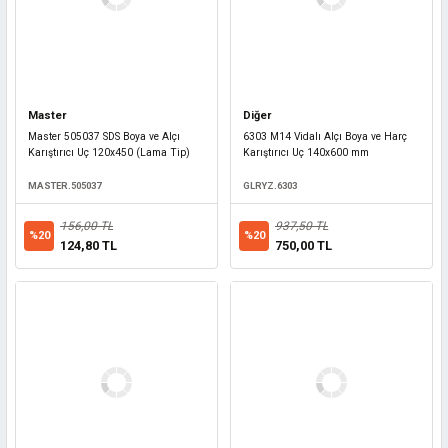
Master
Diğer
Master 505037 SDS Boya ve Alçı
6303 M14 Vidalı Alçı Boya ve Harç
Karıştırıcı Uç 120x450 (Lama Tip)
Karıştırıcı Uç 140x600 mm
MASTER.505037
GLRYZ.6303
156,00 TL
937,50 TL
%20
%20
124,80 TL
750,00 TL