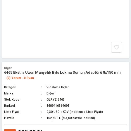
Diğer
6465 Ekstra Uzun Manyetik Bits Lokma Somun Adaptörü 8x150 mm
(0) Yorum - 0 Puan
Kategori
Vidalama Uçları
Marka
Diğer
Stok Kodu
GLRYZ.6465
Barkod
8689416569695
Liste Fiyatı
2,30 USD + KDV (İndirimsiz Liste Fiyatı)
Havale
102,80 TL (%3,00 havale indirimi)