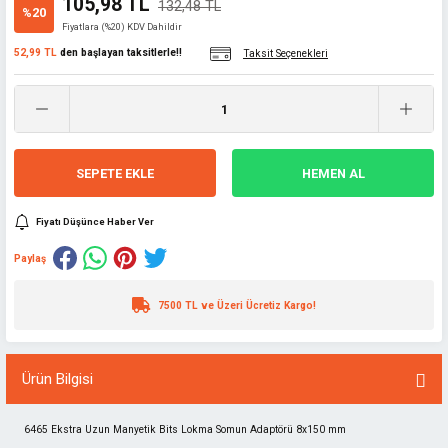
105,98 TL
132,48 TL
%20
Fiyatlara (%20) KDV Dahildir
52,99 TL
den başlayan taksitlerle!!
Taksit Seçenekleri
SEPETE EKLE
HEMEN AL
Fiyatı Düşünce Haber Ver
Paylaş
7500 TL ve Üzeri Ücretiz Kargo!
Ürün Bilgisi
6465 Ekstra Uzun Manyetik Bits Lokma Somun Adaptörü 8x150 mm