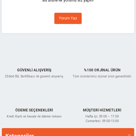
Bu ürüne ilk yorumu siz yapın!
Ürün resmi kalitesiz, bozuk veya görüntülenemiyor.
Yorum Yaz
Ürün açıklamasında eksik bilgiler bulunuyor.
Ürün bilgilerinde hatalar bulunuyor.
Ürün fiyatı diğer sitelerden daha pahalı.
Bu ürüne benzer farklı alternatifler olmalı.
GÜVENLİ ALIŞVERİŞ
%100 ORJİNAL ÜRÜN
256bit SSL Sertifikası ile güvenli alışveriş
Tüm ürünlerimiz orjinal ürün garantilidir
Gönder
ÖDEME SEÇENEKLERİ
MÜŞTERİ HİZMETLERİ
Kredi Kartı ve havale ile ödeme imkanı
Hafta İçi: 09:00 – 17:00
Cumartesi: 09:00-13:00
Kategoriler
Markalar