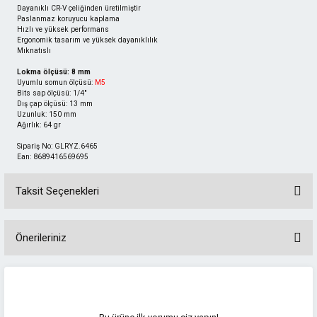
Dayanıklı CR-V çeliğinden üretilmiştir
Paslanmaz koruyucu kaplama
Hızlı ve yüksek performans
Ergonomik tasarım ve yüksek dayanıklılık
Mıknatıslı
Lokma ölçüsü: 8 mm
Uyumlu somun ölçüsü:
M5
Bits sap ölçüsü: 1/4"
Dış çap ölçüsü: 13 mm
Uzunluk: 150 mm
Ağırlık: 64 gr
Sipariş No: GLRYZ.6465
Ean: 8689416569695
Taksit Seçenekleri
Önerileriniz
Bu ürünün fiyat bilgisi, resim, ürün açıklamalarında ve diğer konularda
yetersiz gördüğünüz noktaları öneri formunu kullanarak tarafımıza
iletebilirsiniz.
Görüş ve önerileriniz için teşekkür ederiz.