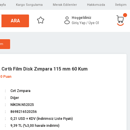
ayfa
Kargo Sorgulama
Merak Edilenler
Hakkımızda
İletişim
Hoşgeldiniz
ARA
Giriş Yap
/ Üye Ol
um
k Cırtlı Film Disk Zımpara 115 mm 60 Kum
 0 Puan
Cırt Zımpara
Diğer
NİKON.N52025
8698216520256
0,21 USD + KDV (İndirimsiz Liste Fiyatı)
9,39 TL (%3,00 havale indirimi)