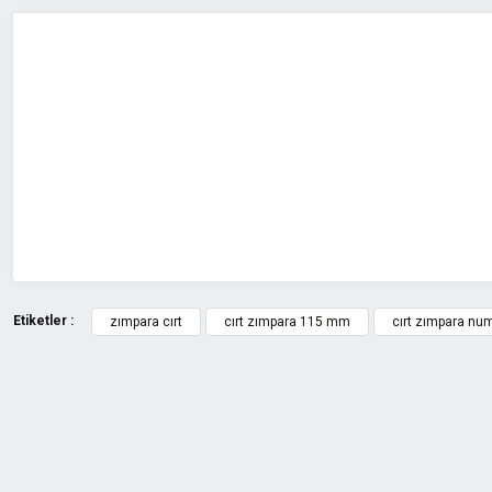
Görüş ve önerileriniz için teşekkür ederiz.
Ürün resmi kalitesiz, bozuk veya görüntülenemiyor.
Ürün açıklamasında eksik bilgiler bulunuyor.
Ürün bilgilerinde hatalar bulunuyor.
Ürün fiyatı diğer sitelerden daha pahalı.
Bu ürüne benzer farklı alternatifler olmalı.
Etiketler :
zımpara cırt
cırt zımpara 115 mm
cırt zımpara num