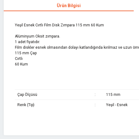
Ürün Bilgisi
Yeşil Esnek Cırtlı Film Disk Zımpara 115 mm 60 Kum
Alüminyum Oksit zımpara.
1 adet fiyatıdır.
Film diskler esnek olmasından dolayı katlandığında kırılmaz ve uzun ömürl
115 mm Çap
Cırtlı
60 Kum
Çap Ölçüsü
:
115 mm
Renk (Tip)
:
Yeşil - Esnek
Bu ürünün fiyat bilgisi, resim, ürün açıklamalarında ve diğer konularda 