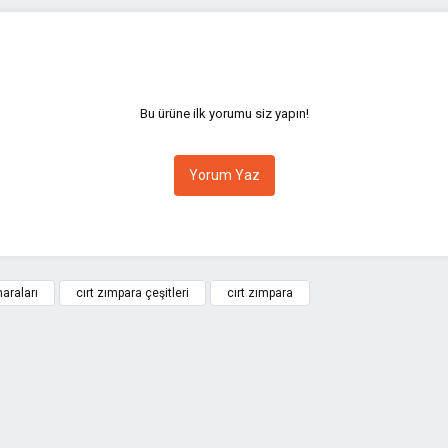
Bu ürüne ilk yorumu siz yapın!
Yorum Yaz
araları
cırt zımpara çeşitleri
cırt zımpara
Gönder