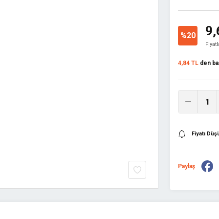
9,
%20
Fiyat
4,84 TL
den baş
Fiyatı Dü
Paylaş