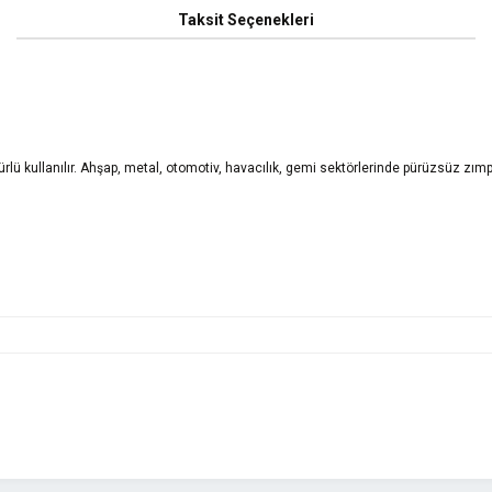
Taksit Seçenekleri
ü kullanılır. Ahşap, metal, otomotiv, havacılık, gemi sektörlerinde pürüzsüz zımpa
yetersiz gördüğünüz noktaları öneri formunu kullanarak tarafımıza iletebilirsini