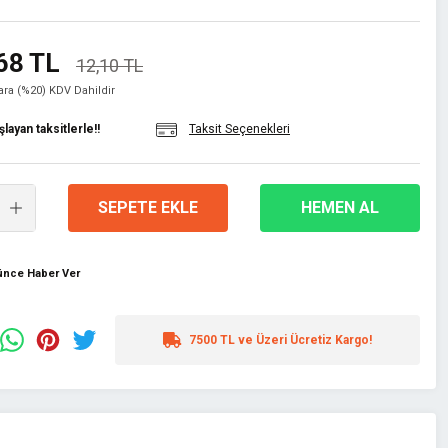
68 TL
12,10 TL
lara (%20) KDV Dahildir
layan taksitlerle!!
Taksit Seçenekleri
SEPETE EKLE
HEMEN AL
şünce Haber Ver
7500 TL ve Üzeri Ücretiz Kargo!