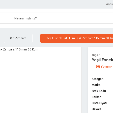
Anas
Cırt Zımpara
Yeşil Esnek Cırtlı Film Disk Zımpara 115 mm 60 K
Diğer
Yeşil Esne
(0) Yorum -
Kategori
Marka
Stok Kodu
Barkod
Liste Fiyatı
Havale