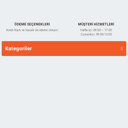
Gönder
ÖDEME SEÇENEKLERİ
MÜŞTERİ HİZMETLERİ
Kredi Kartı ve havale ile ödeme imkanı
Hafta İçi: 09:00 – 17:00
Cumartesi: 09:00-13:00
Kategoriler
Markalar