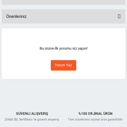
Önerileriniz
Bu ürünün fiyat bilgisi, resim, ürün açıklamalarında ve diğer konularda
yetersiz gördüğünüz noktaları öneri formunu kullanarak tarafımıza
iletebilirsiniz.
Görüş ve önerileriniz için teşekkür ederiz.
Bu ürüne ilk yorumu siz yapın!
Ürün resmi kalitesiz, bozuk veya görüntülenemiyor.
Yorum Yaz
Ürün açıklamasında eksik bilgiler bulunuyor.
Ürün bilgilerinde hatalar bulunuyor.
Ürün fiyatı diğer sitelerden daha pahalı.
Bu ürüne benzer farklı alternatifler olmalı.
GÜVENLİ ALIŞVERİŞ
%100 ORJİNAL ÜRÜN
256bit SSL Sertifikası ile güvenli alışveriş
Tüm ürünlerimiz orjinal ürün garantilidir