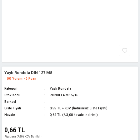
Yaylı Rondela DIN 127 M8
(0) Yorum - 0 Puan
Kategori
Yaylı Rondela
Stok Kodu
RONDELA.M8.5/16
Barkod
Liste Fiyatı
0,55 TL + KDV (İndirimsiz Liste Fiyatı)
Havale
0,64 TL (%3,00 havale indirimi)
0,66 TL
Fiyatlara (%20) KDV Dahildir