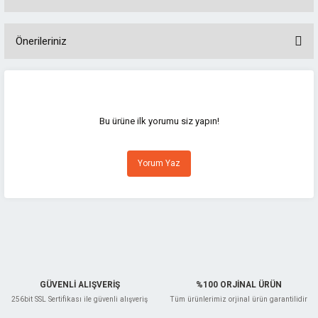
Önerileriniz
Bu ürünün fiyat bilgisi, resim, ürün açıklamalarında ve diğer konularda
yetersiz gördüğünüz noktaları öneri formunu kullanarak tarafımıza
iletebilirsiniz.
Görüş ve önerileriniz için teşekkür ederiz.
Bu ürüne ilk yorumu siz yapın!
Ürün resmi kalitesiz, bozuk veya görüntülenemiyor.
Yorum Yaz
Ürün açıklamasında eksik bilgiler bulunuyor.
Ürün bilgilerinde hatalar bulunuyor.
Ürün fiyatı diğer sitelerden daha pahalı.
Bu ürüne benzer farklı alternatifler olmalı.
GÜVENLİ ALIŞVERİŞ
%100 ORJİNAL ÜRÜN
256bit SSL Sertifikası ile güvenli alışveriş
Tüm ürünlerimiz orjinal ürün garantilidir