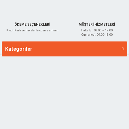
Gönder
ÖDEME SEÇENEKLERİ
MÜŞTERİ HİZMETLERİ
Kredi Kartı ve havale ile ödeme imkanı
Hafta İçi: 09:00 – 17:00
Cumartesi: 09:00-13:00
Kategoriler
Markalar