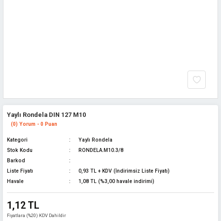
Yaylı Rondela DIN 127 M10
(0) Yorum - 0 Puan
Kategori
Yaylı Rondela
Stok Kodu
RONDELA.M10.3/8
Barkod
Liste Fiyatı
0,93 TL + KDV (İndirimsiz Liste Fiyatı)
Havale
1,08 TL (%3,00 havale indirimi)
1,12 TL
Fiyatlara (%20) KDV Dahildir