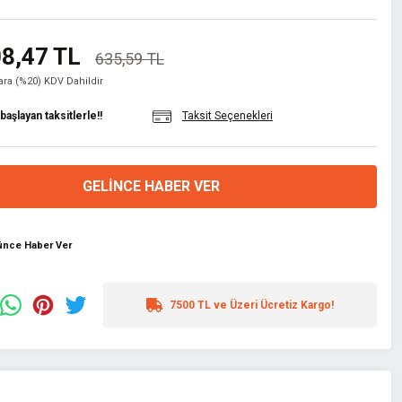
8,47 TL
635,59 TL
lara (%20) KDV Dahildir
aşlayan taksitlerle!!
Taksit Seçenekleri
GELINCE HABER VER
şünce Haber Ver
7500 TL ve Üzeri Ücretiz Kargo!