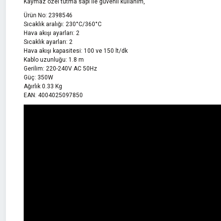
Kaymaz özel tutma sapı ile güvenli kullanım,
Ürün No: 2398546
Sıcaklık aralığı: 230°C/360°C
Hava akışı ayarları: 2
Sıcaklık ayarları: 2
Hava akışı kapasitesi: 100 ve 150 lt/dk
Kablo uzunluğu: 1.8 m
Gerilim: 220-240V AC 50Hz
Güç: 350W
Ağırlık 0.33 Kg
EAN: 4004025097850