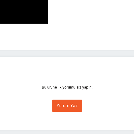
yetersiz gördüğünüz noktaları öneri formunu kullanarak tarafımıza iletebilirsini
Bu ürüne ilk yorumu siz yapın!
Yorum Yaz