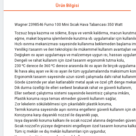
Ürün Bilgisi
Wagner 2398546 Furno 100 Mini Sıcak Hava Tabancası 350 Watt
Tozsuz boya kazıma ve sökme, Boya ve vernik kaldırma, macun kurutma, D
eğme, maket boyama işlemlerinde kurutma vb. uygulamalar için kullanılır
Hızlı ısınma mekanizması sayesinde kullanıma beklemeden başlama im
Yenilikçi tasarım ve ileri teknolojisi ile mükemmel kullanım avantajları ve
Değişken ısı ayarı uygulamaya ve malzemeye uygun ısı, hassas uygulam
Dengeli ve rahat kullanım için özel tasarım ergonomik tutma kolu,
230 ⁰C derece ile 360 ⁰C derece arasında iki ısı ayarı ile birçok uygulam
İki hava akış ayarı ve iki ısı ayarı ile tüm uygulamalarında maksimum kont
Ergonomik tasarım sayesinde uzun süreli çalışmada dahi rahat kullanım
Gövde üzerinde yer alan katlanabilir metal ayak ve özel çift denge meka
Dik durma özelliği ile elleri serbest bırakarak rahat ve güvenli kullanım,
Eller serbest çalıştırma sistemi sayesinde kesintisiz çalışma imkânı,
Plastik koruma ısıya temas etmeden güvenli kullanım sağlar,
Zor lekelerin sökülebilmesi için çıkarılabilir plastik koruma,
Termik koruma sayesinde aşırı ısınma engellenir güvenli kullanım için ot
Korozyona karşı dayanıklı nozzel ile dayanıklı yapı,
Isıya dayanıklı koruma kalkanı ile sıcak nozzel alanına değmeden güvenl
Sıcak nozzel’ın yüzeye değmesini engelleyen özel tasarım koruma kalka
Tüm iç mekân ve dış mekân kullanımları için uygundur,