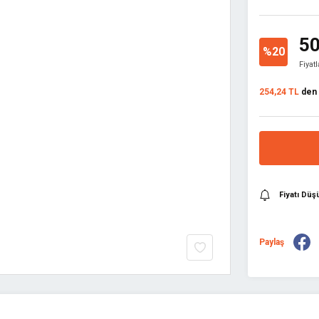
50
%20
Fiyat
254,24 TL
den b
Fiyatı Dü
Paylaş