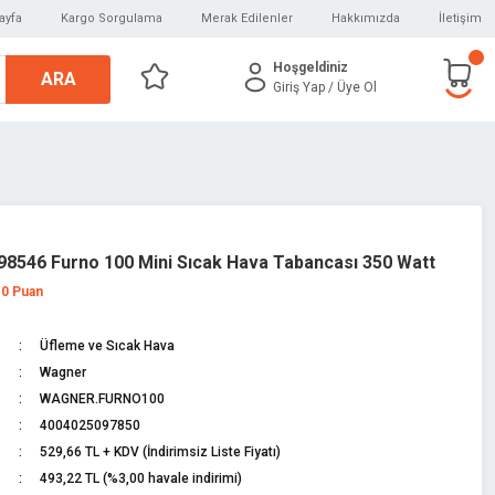
ayfa
Kargo Sorgulama
Merak Edilenler
Hakkımızda
İletişim
Hoşgeldiniz
ARA
Giriş Yap
/ Üye Ol
8546 Furno 100 Mini Sıcak Hava Tabancası 350 Watt
 0 Puan
Üfleme ve Sıcak Hava
Wagner
WAGNER.FURNO100
4004025097850
529,66 TL + KDV (İndirimsiz Liste Fiyatı)
493,22 TL (%3,00 havale indirimi)