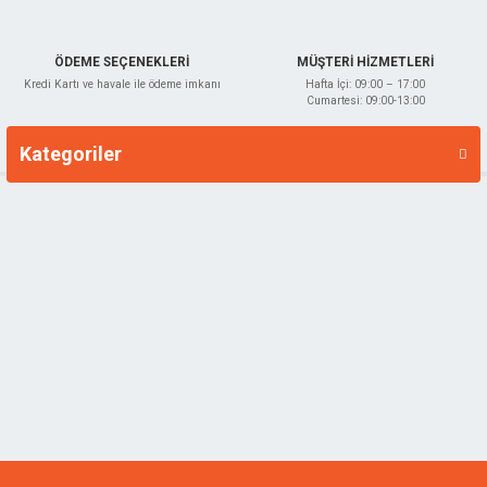
ÖDEME SEÇENEKLERİ
MÜŞTERİ HİZMETLERİ
Kredi Kartı ve havale ile ödeme imkanı
Hafta İçi: 09:00 – 17:00
Cumartesi: 09:00-13:00
Kategoriler
Markalar