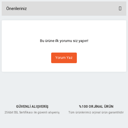
Önerileriniz
Bu ürünün fiyat bilgisi, resim, ürün açıklamalarında ve diğer konularda
yetersiz gördüğünüz noktaları öneri formunu kullanarak tarafımıza
iletebilirsiniz.
Görüş ve önerileriniz için teşekkür ederiz.
Bu ürüne ilk yorumu siz yapın!
Ürün resmi kalitesiz, bozuk veya görüntülenemiyor.
Yorum Yaz
Ürün açıklamasında eksik bilgiler bulunuyor.
Ürün bilgilerinde hatalar bulunuyor.
Ürün fiyatı diğer sitelerden daha pahalı.
Bu ürüne benzer farklı alternatifler olmalı.
GÜVENLİ ALIŞVERİŞ
%100 ORJİNAL ÜRÜN
256bit SSL Sertifikası ile güvenli alışveriş
Tüm ürünlerimiz orjinal ürün garantilidir
Gönder