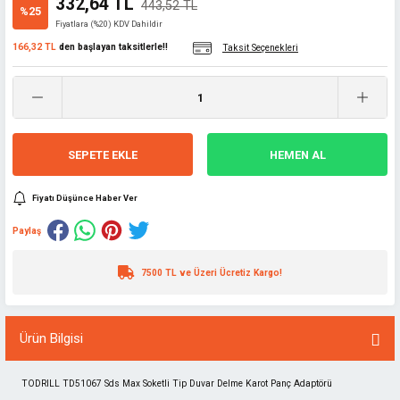
332,64 TL
443,52 TL
%25
Fiyatlara (%20) KDV Dahildir
166,32 TL
den başlayan taksitlerle!!
Taksit Seçenekleri
SEPETE EKLE
HEMEN AL
Fiyatı Düşünce Haber Ver
Paylaş
7500 TL ve Üzeri Ücretiz Kargo!
Ürün Bilgisi
TODRILL TD51067 Sds Max Soketli Tip Duvar Delme Karot Panç Adaptörü