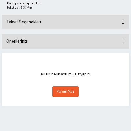
Karot panç adaptörüdür.
Soket tipi: SDS Max
Taksit Seçenekleri
Önerileriniz
Bu ürünün fiyat bilgisi, resim, ürün açıklamalarında ve diğer konularda
yetersiz gördüğünüz noktaları öneri formunu kullanarak tarafımıza
iletebilirsiniz.
Görüş ve önerileriniz için teşekkür ederiz.
Bu ürüne ilk yorumu siz yapın!
Ürün resmi kalitesiz, bozuk veya görüntülenemiyor.
Yorum Yaz
Ürün açıklamasında eksik bilgiler bulunuyor.
Ürün bilgilerinde hatalar bulunuyor.
Ürün fiyatı diğer sitelerden daha pahalı.
Bu ürüne benzer farklı alternatifler olmalı.