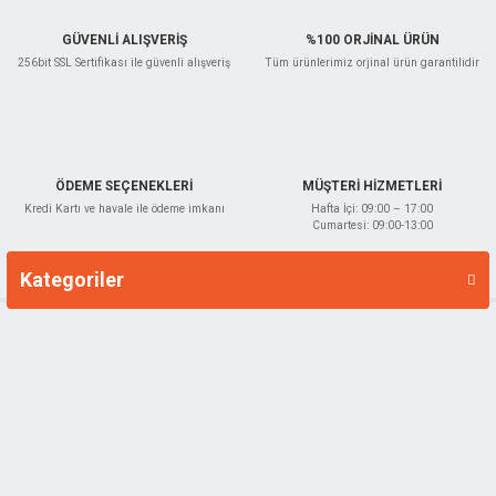
GÜVENLİ ALIŞVERİŞ
%100 ORJİNAL ÜRÜN
256bit SSL Sertifikası ile güvenli alışveriş
Tüm ürünlerimiz orjinal ürün garantilidir
Gönder
ÖDEME SEÇENEKLERİ
MÜŞTERİ HİZMETLERİ
Kredi Kartı ve havale ile ödeme imkanı
Hafta İçi: 09:00 – 17:00
Cumartesi: 09:00-13:00
Kategoriler
Markalar