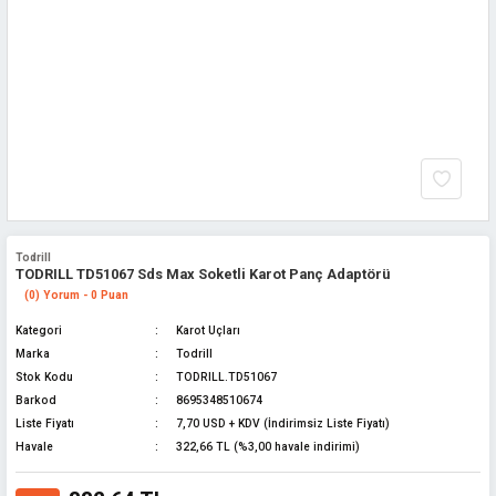
Todrill
TODRILL TD51067 Sds Max Soketli Karot Panç Adaptörü
(0) Yorum - 0 Puan
Kategori
Karot Uçları
Marka
Todrill
Stok Kodu
TODRILL.TD51067
Barkod
8695348510674
Liste Fiyatı
7,70 USD + KDV (İndirimsiz Liste Fiyatı)
Havale
322,66 TL (%3,00 havale indirimi)