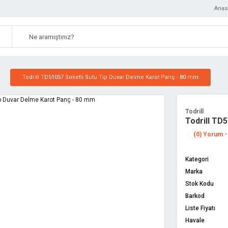
Anas
Todrill TD51057 Soketli Sulu Tip Duvar Delme Karot Panç - 80 mm
Todrill
Todrill TD
(0) Yorum -
Kategori
Marka
Stok Kodu
Barkod
Liste Fiyatı
Havale