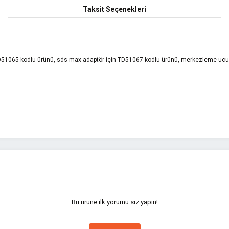
Taksit Seçenekleri
 TD51065 kodlu ürünü, sds max adaptör için TD51067 kodlu ürünü, merkezleme ucu 
yetersiz gördüğünüz noktaları öneri formunu kullanarak tarafımıza iletebilirsini
Bu ürüne ilk yorumu siz yapın!