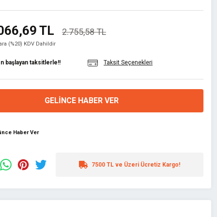
066,69 TL
2.755,58 TL
lara (%20) KDV Dahildir
 başlayan taksitlerle!!
Taksit Seçenekleri
GELINCE HABER VER
şünce Haber Ver
7500 TL ve Üzeri Ücretiz Kargo!