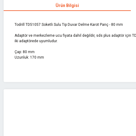
Ürün Bilgisi
Todrill TD51057 Soketli Sulu Tip Duvar Delme Karot Panç - 80 mm
Adaptör ve merkezleme ucu fiyata dahil değildir, sds plus adaptör için
iki adaptörede uyumludur.
Çap: 80 mm
Uzunluk: 170 mm
Bu ürünün fiyat bilgisi, resim, ürün açıklamalarında ve diğer konularda 
Görüş ve önerileriniz için teşekkür ederiz.
Ürün resmi kalitesiz, bozuk veya görüntülenemiyor.
Ürün açıklamasında eksik bilgiler bulunuyor.
Ürün bilgilerinde hatalar bulunuyor.
Ürün fiyatı diğer sitelerden daha pahalı.