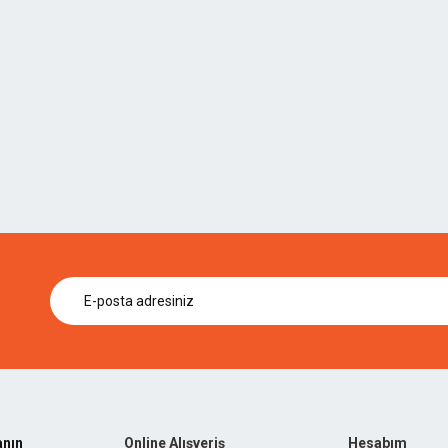
anın
Online Alışveriş
Hesabım