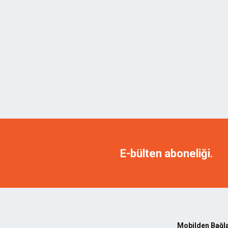
E-bülten aboneliği.
Mobilden Bağl