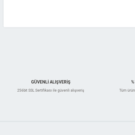
Bu ürüne benzer farklı alternatifler olmalı.
GÜVENLİ ALIŞVERİŞ
%
256bit SSL Sertifikası ile güvenli alışveriş
Tüm ürünl