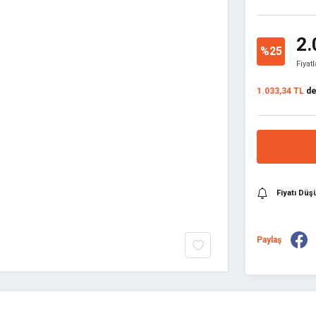
2.
%25
Fiyat
1.033,34 TL
den
Fiyatı Dü
Paylaş