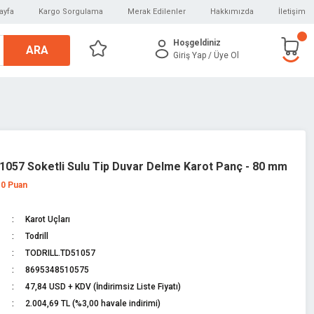
ayfa
Kargo Sorgulama
Merak Edilenler
Hakkımızda
İletişim
Hoşgeldiniz
ARA
Giriş Yap
/ Üye Ol
51057 Soketli Sulu Tip Duvar Delme Karot Panç - 80 mm
 0 Puan
Karot Uçları
Todrill
TODRILL.TD51057
8695348510575
47,84 USD + KDV (İndirimsiz Liste Fiyatı)
2.004,69 TL (%3,00 havale indirimi)