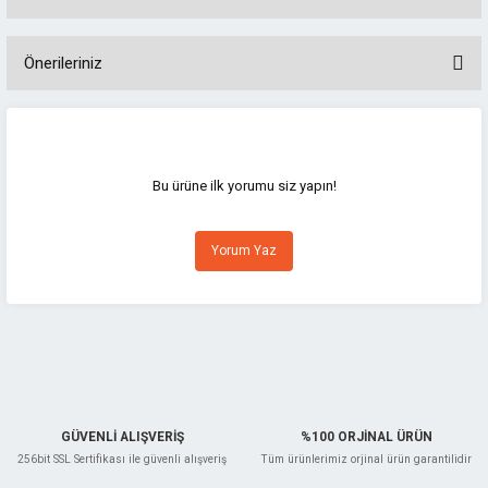
Önerileriniz
Bu ürünün fiyat bilgisi, resim, ürün açıklamalarında ve diğer konularda
yetersiz gördüğünüz noktaları öneri formunu kullanarak tarafımıza
iletebilirsiniz.
Görüş ve önerileriniz için teşekkür ederiz.
Bu ürüne ilk yorumu siz yapın!
Ürün resmi kalitesiz, bozuk veya görüntülenemiyor.
Yorum Yaz
Ürün açıklamasında eksik bilgiler bulunuyor.
Ürün bilgilerinde hatalar bulunuyor.
Ürün fiyatı diğer sitelerden daha pahalı.
Bu ürüne benzer farklı alternatifler olmalı.
GÜVENLİ ALIŞVERİŞ
%100 ORJİNAL ÜRÜN
256bit SSL Sertifikası ile güvenli alışveriş
Tüm ürünlerimiz orjinal ürün garantilidir