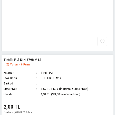
Tırtıllı Pul DIN 6798 M12
(0) Yorum - 0 Puan
Kategori
Tırtıllı Pul
Stok Kodu
PUL.TIRTIL.M12
Barkod
Liste Fiyatı
1,67 TL + KDV (İndirimsiz Liste Fiyatı)
Havale
1,94 TL (%3,00 havale indirimi)
2,00 TL
Fiyatlara (%20) KDV Dahildir