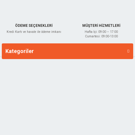
Gönder
ÖDEME SEÇENEKLERİ
MÜŞTERİ HİZMETLERİ
Kredi Kartı ve havale ile ödeme imkanı
Hafta İçi: 09:00 – 17:00
Cumartesi: 09:00-13:00
Kategoriler
Markalar