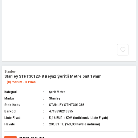
Stanley
Stanley STHT30123-8 Beyaz Şeritli Metre 5mt 19mm
(0) Yorum - 0 Puan
Kategori
Şerit Metre
Marka
Stanley
Stok Kodu
STANLEY.STHT301238
Barkod
4715898213895
Liste Fiyatı
5,16 EUR + KDV (İndirimsiz Liste Fiyatı)
Havale
201,81 TL (%3,00 havale indirimi)