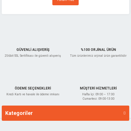
Ürün açıklamasında eksik bilgiler bulunuyor.
Ürün bilgilerinde hatalar bulunuyor.
Ürün fiyatı diğer sitelerden daha pahalı.
Bu ürüne benzer farklı alternatifler olmalı.
GÜVENLİ ALIŞVERİŞ
%100 ORJİNAL ÜRÜN
256bit SSL Sertifikası ile güvenli alışveriş
Tüm ürünlerimiz orjinal ürün garantilidir
Gönder
ÖDEME SEÇENEKLERİ
MÜŞTERİ HİZMETLERİ
Kredi Kartı ve havale ile ödeme imkanı
Hafta İçi: 09:00 – 17:00
Cumartesi: 09:00-13:00
Kategoriler
Markalar