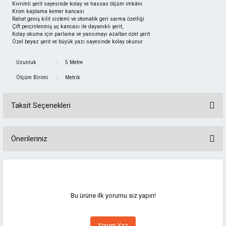
Kıvrımlı şerit sayesinde kolay ve hassas ölçüm imkânı
Krom kaplama kemer kancası
Rahat geniş kilit sistemi ve otomatik geri sarma özelliği
Çift perçinlenmiş uç kancası ile dayanıklı şerit,
Kolay okuma için parlama ve yansımayı azaltan özel şerit
Özel beyaz şerit ve büyük yazı sayesinde kolay okunur
Uzunluk
:
5 Metre
Ölçüm Birimi
:
Metrik
Taksit Seçenekleri
Önerileriniz
Bu ürünün fiyat bilgisi, resim, ürün açıklamalarında ve diğer konularda
yetersiz gördüğünüz noktaları öneri formunu kullanarak tarafımıza
iletebilirsiniz.
Görüş ve önerileriniz için teşekkür ederiz.
Bu ürüne ilk yorumu siz yapın!
Ürün resmi kalitesiz, bozuk veya görüntülenemiyor.
Yorum Yaz