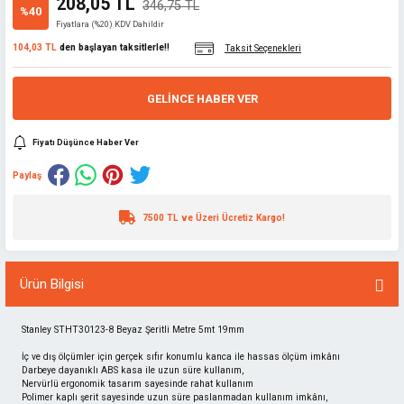
208,05 TL
346,75 TL
%40
Fiyatlara (%20) KDV Dahildir
104,03 TL
den başlayan taksitlerle!!
Taksit Seçenekleri
GELINCE HABER VER
Fiyatı Düşünce Haber Ver
Paylaş
7500 TL ve Üzeri Ücretiz Kargo!
Ürün Bilgisi
Stanley STHT30123-8 Beyaz Şeritli Metre 5mt 19mm
İç ve dış ölçümler için gerçek sıfır konumlu kanca ile hassas ölçüm imkânı
Darbeye dayanıklı ABS kasa ile uzun süre kullanım,
Nervürlü ergonomik tasarım sayesinde rahat kullanım
Polimer kaplı şerit sayesinde uzun süre paslanmadan kullanım imkânı,