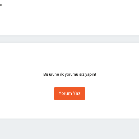
sı
yetersiz gördüğünüz noktaları öneri formunu kullanarak tarafımıza iletebilirsini
Bu ürüne ilk yorumu siz yapın!
Yorum Yaz
Gönder