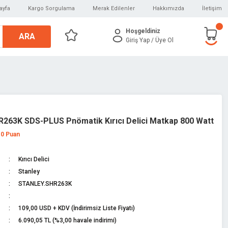
ayfa
Kargo Sorgulama
Merak Edilenler
Hakkımızda
İletişim
Hoşgeldiniz
ARA
Giriş Yap
/ Üye Ol
R263K SDS-PLUS Pnömatik Kırıcı Delici Matkap 800 Watt
 0 Puan
Kırıcı Delici
Stanley
STANLEY.SHR263K
109,00 USD + KDV (İndirimsiz Liste Fiyatı)
6.090,05 TL (%3,00 havale indirimi)