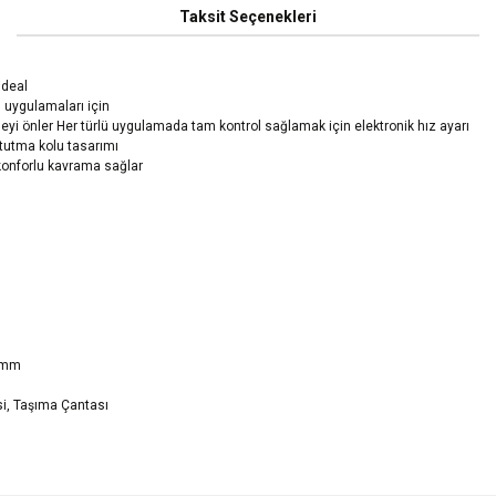
Taksit Seçenekleri
ideal
 uygulamaları için
eyi önler Her türlü uygulamada tam kontrol sağlamak için elektronik hız ayarı
 tutma kolu tasarımı
konforlu kavrama sağlar
6 mm
i, Taşıma Çantası