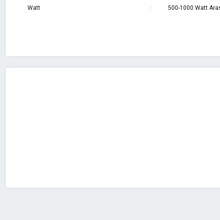
Watt
:
500-1000 Watt Ara
Bu ürünün fiyat bilgisi, resim, ürün açıklamalarında ve diğer konularda 
Görüş ve önerileriniz için teşekkür ederiz.
Ürün resmi kalitesiz, bozuk veya görüntülenemiyor.
Ürün açıklamasında eksik bilgiler bulunuyor.
Ürün bilgilerinde hatalar bulunuyor.
Ürün fiyatı diğer sitelerden daha pahalı.
Bu ürüne benzer farklı alternatifler olmalı.