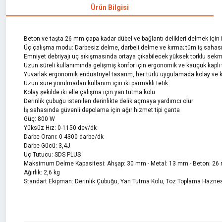
Ürün Bilgisi
Beton ve taşta 26 mm çapa kadar dübel ve bağlantı delikleri delmek için 
Üç çalışma modu: Darbesiz delme, darbeli delme ve kırma; tüm iş sahası
Emniyet debriyajı uç sıkışmasında ortaya çıkabilecek yüksek torklu sekm
Uzun süreli kullanımında gelişmiş konfor için ergonomik ve kauçuk kaplı
Yuvarlak ergonomik endüstriyel tasarım, her türlü uygulamada kolay ve 
Uzun süre yorulmadan kullanım için iki parmaklı tetik
Kolay şekilde iki elle çalışma için yan tutma kolu
Derinlik çubuğu istenilen derinlikte delik açmaya yardımcı olur
İş sahasında güvenli depolama için ağır hizmet tipi çanta
Güç: 800 W
Yüksüz Hız: 0-1150 dev/dk
Darbe Oranı: 0-4300 darbe/dk
Darbe Gücü: 3,4J
Uç Tutucu: SDS PLUS
Maksimum Delme Kapasitesi: Ahşap: 30 mm - Metal: 13 mm - Beton: 2
Ağırlık: 2,6 kg
Standart Ekipman: Derinlik Çubuğu, Yan Tutma Kolu, Toz Toplama Haznes