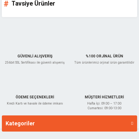
Tavsiye Ürünler
Bu ürüne benzer farklı alternatifler olmalı.
Gönder
GÜVENLİ ALIŞVERİŞ
%100 ORJİNAL ÜRÜN
256bit SSL Sertifikası ile güvenli alışveriş
Tüm ürünlerimiz orjinal ürün garantilidir
TÜKENDİ
ÖDEME SEÇENEKLERİ
MÜŞTERİ HİZMETLERİ
Kredi Kartı ve havale ile ödeme imkanı
Hafta İçi: 09:00 – 17:00
Cumartesi: 09:00-13:00
Kategoriler
Markalar
Kirschen
Kirschen Ahşap Çift Taraflı Ayarlı Sap El Testeresi Dovetail Saw 250 mm