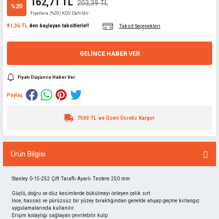
162,71 TL
203,39 TL
%20
Fiyatlara (%20) KDV Dahildir
81,36 TL
den başlayan taksitlerle!!
Taksit Seçenekleri
GELINCE HABER VER
Fiyatı Düşünce Haber Ver
Paylaş
7500 TL ve Üzeri Ücretiz Kargo!
Ürün Bilgisi
Stanley 0-15-252 Çift Taraflı Ayarlı Testere 250 mm
Güçlü, doğru ve düz kesimlerde bükülmeyi önleyen çelik sırt
İnce, hassas ve pürüzsüz bir yüzey bıraktığından genelde ahşap geçme kırlangıç
uygulamalarında kullanılır.
Erişim kolaylığı sağlayan çevrilebilir kulp