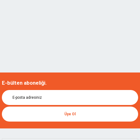
KIRSCHEN.4142250
1.062,60 TL
%20
850,08 TL
E-bülten aboneliği.
Üye Ol