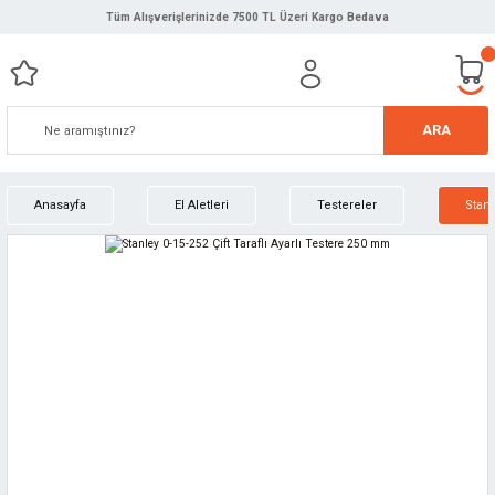
Tüm Alışverişlerinizde 7500 TL Üzeri Kargo Bedava
ARA
Anasayfa
El Aletleri
Testereler
Stanl