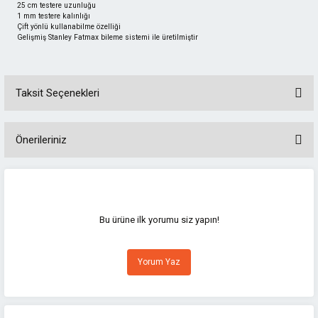
25 cm testere uzunluğu
1 mm testere kalınlığı
Çift yönlü kullanabilme özelliği
Gelişmiş Stanley Fatmax bileme sistemi ile üretilmiştir
Taksit Seçenekleri
Önerileriniz
Bu ürünün fiyat bilgisi, resim, ürün açıklamalarında ve diğer konularda
yetersiz gördüğünüz noktaları öneri formunu kullanarak tarafımıza
iletebilirsiniz.
Görüş ve önerileriniz için teşekkür ederiz.
Bu ürüne ilk yorumu siz yapın!
Ürün resmi kalitesiz, bozuk veya görüntülenemiyor.
Yorum Yaz
Ürün açıklamasında eksik bilgiler bulunuyor.
Ürün bilgilerinde hatalar bulunuyor.
Ürün fiyatı diğer sitelerden daha pahalı.