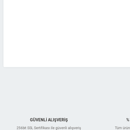
Ürün resmi kalitesiz, bozuk veya görüntülenemiyor.
Ürün açıklamasında eksik bilgiler bulunuyor.
Ürün bilgilerinde hatalar bulunuyor.
Ürün fiyatı diğer sitelerden daha pahalı.
Bu ürüne benzer farklı alternatifler olmalı.
GÜVENLİ ALIŞVERİŞ
%
256bit SSL Sertifikası ile güvenli alışveriş
Tüm ürünl