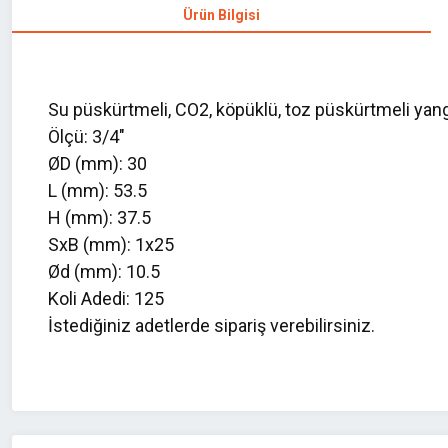
Ürün Bilgisi
Su püskürtmeli, CO2, köpüklü, toz püskürtmeli yang
Ölçü: 3/4"
ØD (mm): 30
L (mm): 53.5
H (mm): 37.5
SxB (mm): 1x25
Ød (mm): 10.5
Koli Adedi: 125
İstediğiniz adetlerde sipariş verebilirsiniz.
Bu ürünün fiyat bilgisi, resim, ürün açıklamalarında ve diğer konularda 
Görüş ve önerileriniz için teşekkür ederiz.