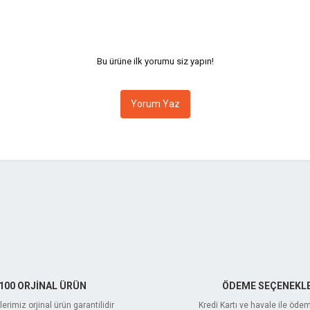
Bu ürüne ilk yorumu siz yapın!
Yorum Yaz
Gönder
100 ORJİNAL ÜRÜN
ÖDEME SEÇENEKLE
erimiz orjinal ürün garantilidir
Kredi Kartı ve havale ile öde