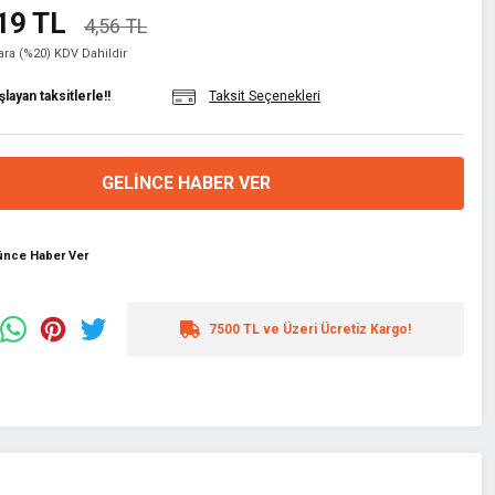
19 TL
4,56 TL
lara (%20) KDV Dahildir
layan taksitlerle!!
Taksit Seçenekleri
GELINCE HABER VER
şünce Haber Ver
7500 TL ve Üzeri Ücretiz Kargo!