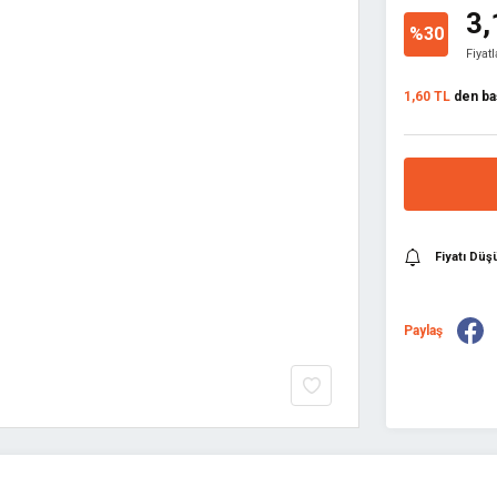
3,
%30
Fiyat
1,60 TL
den baş
Fiyatı Dü
Paylaş