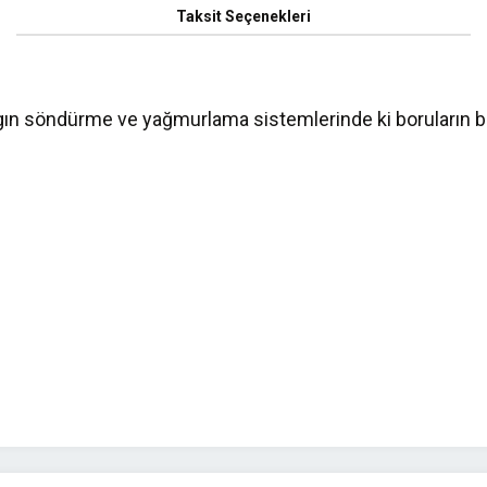
Taksit Seçenekleri
ın söndürme ve yağmurlama sistemlerinde ki boruların bağl
yetersiz gördüğünüz noktaları öneri formunu kullanarak tarafımıza iletebilirsini