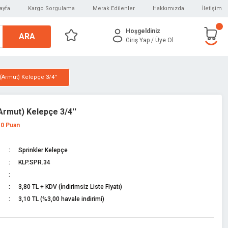
ayfa
Kargo Sorgulama
Merak Edilenler
Hakkımızda
İletişim
Hoşgeldiniz
ARA
Giriş Yap
/ Üye Ol
 (Armut) Kelepçe 3/4''
Armut) Kelepçe 3/4''
 0 Puan
Sprinkler Kelepçe
KLP.SPR.34
3,80 TL + KDV (İndirimsiz Liste Fiyatı)
3,10 TL (%3,00 havale indirimi)