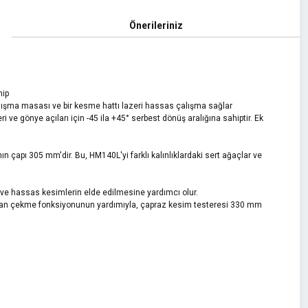
Önerileriniz
hip
 çalışma masası ve bir kesme hattı lazeri hassas çalışma sağlar
 ve gönye açıları için -45 ila +45° serbest dönüş aralığına sahiptir. Ek
nın çapı 305 mm'dir. Bu, HM140L'yi farklı kalınlıklardaki sert ağaçlar ve
 ve hassas kesimlerin elde edilmesine yardımcı olur.
 çalışan çekme fonksiyonunun yardımıyla, çapraz kesim testeresi 330 mm