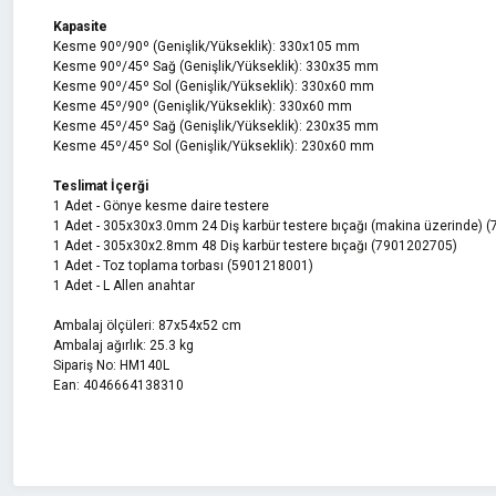
Kapasite
Kesme 90º/90º (Genişlik/Yükseklik): 330x105 mm
Kesme 90º/45º Sağ (Genişlik/Yükseklik): 330x35 mm
Kesme 90º/45º Sol (Genişlik/Yükseklik): 330x60 mm
Kesme 45º/90º (Genişlik/Yükseklik): 330x60 mm
Kesme 45º/45º Sağ (Genişlik/Yükseklik): 230x35 mm
Kesme 45º/45º Sol (Genişlik/Yükseklik): 230x60 mm
Teslimat İçerği
1 Adet - Gönye kesme daire testere
1 Adet - 305x30x3.0mm 24 Diş karbür testere bıçağı (makina üzerinde) 
1 Adet - 305x30x2.8mm 48 Diş karbür testere bıçağı (7901202705)
1 Adet - Toz toplama torbası (5901218001)
1 Adet - L Allen anahtar
Ambalaj ölçüleri: 87x54x52 cm
Ambalaj ağırlık: 25.3 kg
Sipariş No: HM140L
Ean: 4046664138310