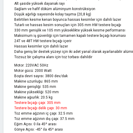
Alt şaside yüksek dayanak rayı
Sağlam ve hafif döküm alüminyum konstrüksiyon
Düşük ağırlığı sayesinde kolay taşıma (20,8 kg)
Belirtilen kesme kenarı boyunca hassas kesimler için dahili lazer
Tutarlı ve hassas kesim sonuçları için 305 mm HW testere bıçağı
330 mm genişlik ve 105 mm yükseklikte yüksek kesme performansı
Maksimum iş güvenliği için tamamen kapalı testere bıçağı koruması
24T ve 48T HW testere bıçağı içerir
Hassas kesimler için dahili lazer
Daha geniş bir destek yüzeyi için iki adet yanal olarak ayarlanabilir alüm
Tozsuz bir çalışma alanı için toz torbası dahildir
Motor: 220VAC 50Hz
Motor gücü: 2000 Watt
Boşta devri sayısı: 3800 dev/dak
Makine uzunluğu: 865 mm
Makine genişliği: 535 mm
Makine yüksekliği: 520 mm
Makine ağıurlık: 20.5 kg
Testere bıçağı çapı: 305 mm
Testere bıçağı delik çapı: 30 mm
Toz emme ağzının iç çapı: 32.5 mm
Toz emme ağzının dış çapı: 37.5 mm
Eğim Açısı: 0 ila 45º arası
Gönye Açısı: -45° ila 45º arası