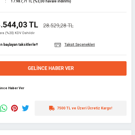
17.987,71 TL (%3,00 havale indirimi)
.544,03 TL
28.529,28 TL
lara (%20) KDV Dahildir
 başlayan taksitlerle!!
Taksit Seçenekleri
GELINCE HABER VER
şünce Haber Ver
7500 TL ve Üzeri Ücretiz Kargo!