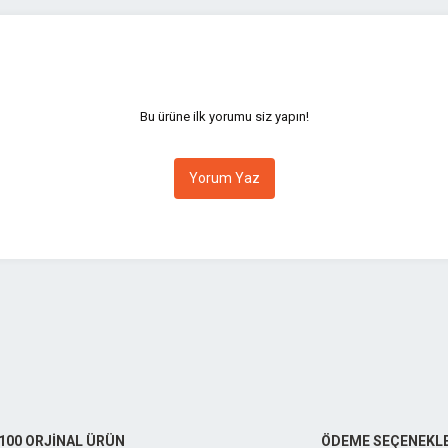
yetersiz gördüğünüz noktaları öneri formunu kullanarak tarafımıza iletebilirsini
Bu ürüne ilk yorumu siz yapın!
Yorum Yaz
Gönder
100 ORJİNAL ÜRÜN
ÖDEME SEÇENEKLE