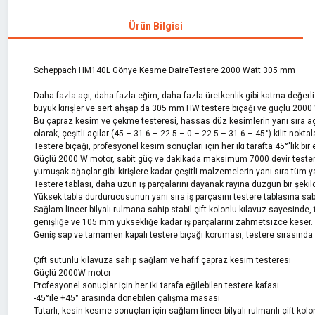
Ürün Bilgisi
Scheppach HM140L Gönye Kesme DaireTestere 2000 Watt 305 mm
Daha fazla açı, daha fazla eğim, daha fazla üretkenlik gibi katma değer
büyük kirişler ve sert ahşap da 305 mm HW testere bıçağı ve güçlü 2000 W 
Bu çapraz kesim ve çekme testeresi, hassas düz kesimlerin yanı sıra açılı 
olarak, çeşitli açılar (45 – 31.6 – 22.5 – 0 – 22.5 – 31.6 – 45°) kilit noktalar
Testere bıçağı, profesyonel kesim sonuçları için her iki tarafta 45°'lik bir 
Güçlü 2000 W motor, sabit güç ve dakikada maksimum 7000 devir testere bıçağı
yumuşak ağaçlar gibi kirişlere kadar çeşitli malzemelerin yanı sıra tüm yay
Testere tablası, daha uzun iş parçalarını dayanak rayına düzgün bir şekilde 
Yüksek tabla durdurucusunun yanı sıra iş parçasını testere tablasına sa
Sağlam lineer bilyalı rulmana sahip stabil çift kolonlu kılavuz sayesind
genişliğe ve 105 mm yüksekliğe kadar iş parçalarını zahmetsizce keser. B
Geniş sap ve tamamen kapalı testere bıçağı koruması, testere sırasında
Çift sütunlu kılavuza sahip sağlam ve hafif çapraz kesim testeresi
Güçlü 2000W motor
Profesyonel sonuçlar için her iki tarafa eğilebilen testere kafası
-45°ile +45° arasında dönebilen çalışma masası
Tutarlı, kesin kesme sonuçları için sağlam lineer bilyalı rulmanlı çift kolo