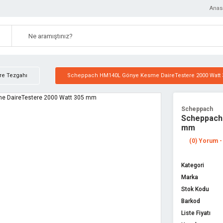
Anas
re Tezgahı
Scheppach HM140L Gönye Kesme DaireTestere 2000 Watt
Scheppach
Scheppach
mm
(0) Yorum -
Kategori
Marka
Stok Kodu
Barkod
Liste Fiyatı