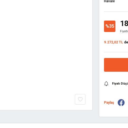
Havale
18
%35
Fiyat
9.272,02 TL
den
Fiyatı Dü
Paylaş