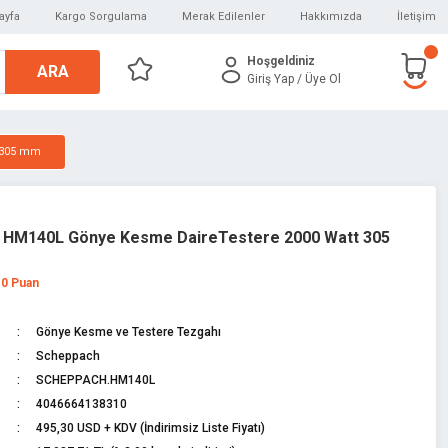
ayfa
Kargo Sorgulama
Merak Edilenler
Hakkımızda
İletişim
Hoşgeldiniz
ARA
Giriş Yap
/ Üye Ol
 305 mm
 HM140L Gönye Kesme DaireTestere 2000 Watt 305
 0 Puan
Gönye Kesme ve Testere Tezgahı
Scheppach
SCHEPPACH.HM140L
4046664138310
495,30 USD + KDV (İndirimsiz Liste Fiyatı)