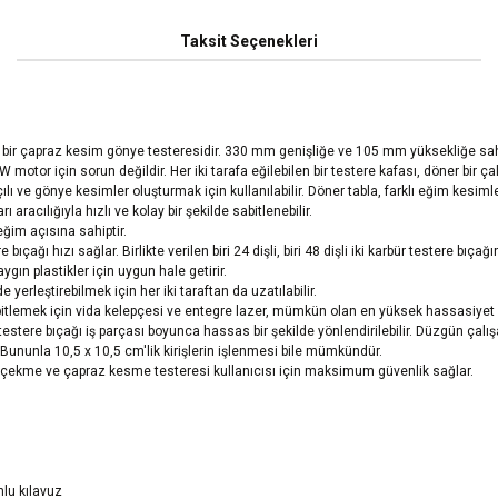
Taksit Seçenekleri
li bir çapraz kesim gönye testeresidir. 330 mm genişliğe ve 105 mm yüksekliğe sa
motor için sorun değildir. Her iki tarafa eğilebilen bir testere kafası, döner bir
ve gönye kesimler oluşturmak için kullanılabilir. Döner tabla, farklı eğim kesimleri
ı aracılığıyla hızlı ve kolay bir şekilde sabitlenebilir.
eğim açısına sahiptir.
 hızı sağlar. Birlikte verilen biri 24 dişli, biri 48 dişli iki karbür testere bıçağı
gın plastikler için uygun hale getirir.
yerleştirebilmek için her iki taraftan da uzatılabilir.
bitlemek için vida kelepçesi ve entegre lazer, mümkün olan en yüksek hassasiyet
e, testere bıçağı iş parçası boyunca hassas bir şekilde yönlendirilebilir. Düzgün
ununla 10,5 x 10,5 cm'lik kirişlerin işlenmesi bile mümkündür.
 çekme ve çapraz kesme testeresi kullanıcısı için maksimum güvenlik sağlar.
nlu kılavuz