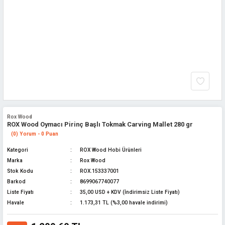
Rox Wood
ROX Wood Oymacı Pirinç Başlı Tokmak Carving Mallet 280 gr
(0) Yorum - 0 Puan
Kategori
ROX Wood Hobi Ürünleri
Marka
Rox Wood
Stok Kodu
ROX.153337001
Barkod
8699067740077
Liste Fiyatı
35,00 USD + KDV (İndirimsiz Liste Fiyatı)
Havale
1.173,31 TL (%3,00 havale indirimi)