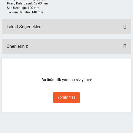
Pirinç Kafa Uzunluğu 40 mm
Sap Uzunluğu 100 mm
Toplam Uzunluk 140 mm
Taksit Seçenekleri
Önerileriniz
Bu ürünün fiyat bilgisi, resim, ürün açıklamalarında ve diğer konularda
yetersiz gördüğünüz noktaları öneri formunu kullanarak tarafımıza
iletebilirsiniz.
Görüş ve önerileriniz için teşekkür ederiz.
Bu ürüne ilk yorumu siz yapın!
Ürün resmi kalitesiz, bozuk veya görüntülenemiyor.
Yorum Yaz
Ürün açıklamasında eksik bilgiler bulunuyor.
Ürün bilgilerinde hatalar bulunuyor.
Ürün fiyatı diğer sitelerden daha pahalı.
Bu ürüne benzer farklı alternatifler olmalı.