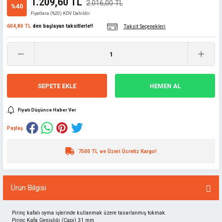
1.209,60 TL
2.016,00 TL
%40
Fiyatlara (%20) KDV Dahildir
604,80 TL
den başlayan taksitlerle!!
Taksit Seçenekleri
SEPETE EKLE
HEMEN AL
Fiyatı Düşünce Haber Ver
Paylaş
7500 TL ve Üzeri Ücretiz Kargo!
Ürün Bilgisi
Pirinç kafalı oyma işlerinde kullanmak üzere tasarlanmış tokmak.
Pirinç Kafa Genişliği (Çapı) 31 mm