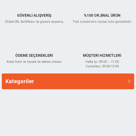
GÜVENLİ ALIŞVERİŞ
%100 ORJİNAL ÜRÜN
256bit SSL Sertifikası ile güvenli alışveriş
Tüm ürünlerimiz orjinal ürün garantilidir
Gönder
ÖDEME SEÇENEKLERİ
MÜŞTERİ HİZMETLERİ
Kredi Kartı ve havale ile ödeme imkanı
Hafta İçi: 09:00 – 17:00
Cumartesi: 09:00-13:00
Kategoriler
Markalar